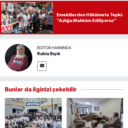
Emeklilerden Hükümete Tepki:
“Açlığa Mahkûm Ediliyoruz”
EDITÖR HAKKINDA
Rabia Bıyık
Bunlar da ilginizi çekebilir