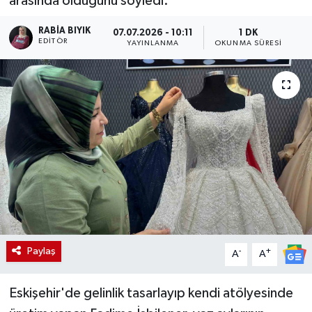
arasında olduğunu söyledi.
RABIA BIYIK
07.07.2026 - 10:11
1 DK
EDITÖR
YAYINLANMA
OKUNMA SÜRESI
Paylaş
-
+
A
A
Eskişehir'de gelinlik tasarlayıp kendi atölyesinde