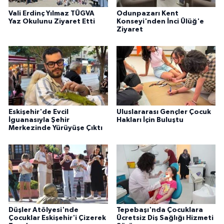
Vali Erdinç Yılmaz TÜGVA
Odunpazarı Kent
Yaz Okulunu Ziyaret Etti
Konseyi'nden İnci Ülüğ'e
Ziyaret
Eskişehir'de Evcil
Uluslararası Gençler Çocuk
İguanasıyla Şehir
Hakları İçin Buluştu
Merkezinde Yürüyüşe Çıktı
Düşler Atölyesi'nde
Tepebaşı'nda Çocuklara
Çocuklar Eskişehir'i Çizerek
Ücretsiz Diş Sağlığı Hizmeti