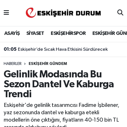
Eskişehir Nöbetçi Eczaneler
ASAYİŞ
SİYASET
ESKİŞEHİRSPOR
ESKİŞEHİR GÜ
Eskişehir Hava Durumu
01:05
Eskişehir’de Sıcak Hava Etkisini Sürdürecek
Eskişehir Namaz Vakitleri
HABERLER
ESKIŞEHIR GÜNDEM
Eskişehir Trafik Yoğunluk Haritası
Gelinlik Modasında Bu
Süper Lig Puan Durumu ve Fikstür
Sezon Dantel Ve Kaburga
Trendi
Tüm Manşetler
Eskişehir'de gelinlik tasarımcısı Fadime İşbilener,
Son Dakika Haberleri
yaz sezonunda dantel ve kaburga etekli
modellerin öne çıktığını, fiyatların 40-150 bin TL
Haber Arşivi