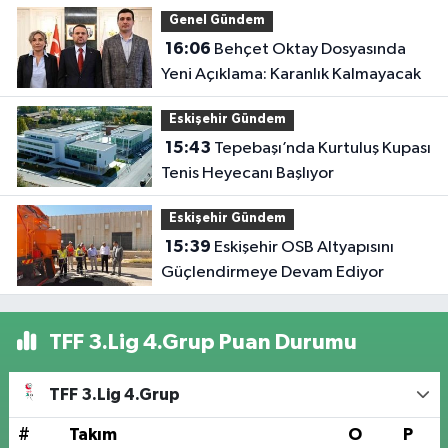
Genel Gündem
16:06
Behçet Oktay Dosyasında
Yeni Açıklama: Karanlık Kalmayacak
Eskişehir Gündem
15:43
Tepebaşı’nda Kurtuluş Kupası
Tenis Heyecanı Başlıyor
Eskişehir Gündem
15:39
Eskişehir OSB Altyapısını
Güçlendirmeye Devam Ediyor
TFF 3.Lig 4.Grup Puan Durumu
TFF 3.Lig 4.Grup
#
Takım
O
P