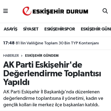
Eskişehir Nöbetçi Eczaneler
ASAYİŞ
SİYASET
ESKİŞEHİRSPOR
ESKİŞEHİR GÜ
Eskişehir Hava Durumu
17:48
81 İlin Valiliğine Toplam 30 Bin TYP Kontenjanı
Eskişehir Namaz Vakitleri
HABERLER
ESKIŞEHIR GÜNDEM
Eskişehir Trafik Yoğunluk Haritası
AK Parti Eskişehir'de
Süper Lig Puan Durumu ve Fikstür
Değerlendirme Toplantısı
Yapıldı
Tüm Manşetler
AK Parti Eskişehir İl Başkanlığı'nda düzenlenen
Son Dakika Haberleri
değerlendirme toplantısına il yönetimi, kadın ve
gençlik kolları ile merkez ilçe başkanları katıldı.
Haber Arşivi