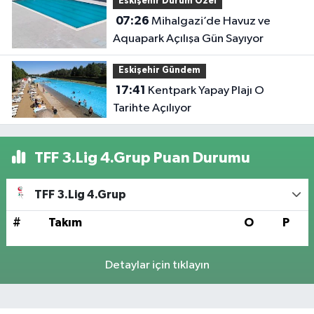
Eskişehir Durum Özel
07:26
Mihalgazi’de Havuz ve
Aquapark Açılışa Gün Sayıyor
Eskişehir Gündem
17:41
Kentpark Yapay Plajı O
Tarihte Açılıyor
TFF 3.Lig 4.Grup Puan Durumu
TFF 3.Lig 4.Grup
#
Takım
O
P
Detaylar için tıklayın