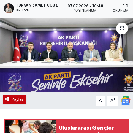
FURKAN SAMET UĞUZ
07.07.2026 - 10:48
1 DK
EDITÖR
YAYINLANMA
OKUNMA SÜ
Paylaş
-
+
A
A
Uluslararası Gençler