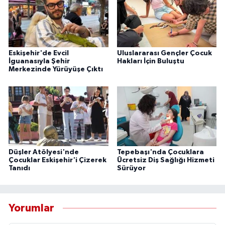
Eskişehir'de Evcil
Uluslararası Gençler Çocuk
İguanasıyla Şehir
Hakları İçin Buluştu
Merkezinde Yürüyüşe Çıktı
Düşler Atölyesi'nde
Tepebaşı'nda Çocuklara
Çocuklar Eskişehir'i Çizerek
Ücretsiz Diş Sağlığı Hizmeti
Tanıdı
Sürüyor
Yorumlar