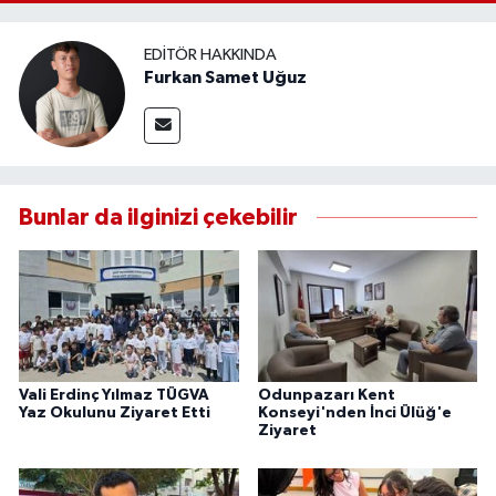
EDITÖR HAKKINDA
Furkan Samet Uğuz
Bunlar da ilginizi çekebilir
Vali Erdinç Yılmaz TÜGVA
Odunpazarı Kent
Yaz Okulunu Ziyaret Etti
Konseyi'nden İnci Ülüğ'e
Ziyaret