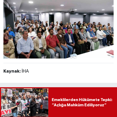
Kaynak:
İHA
Emeklilerden Hükümete Tepki:
“Açlığa Mahkûm Ediliyoruz”