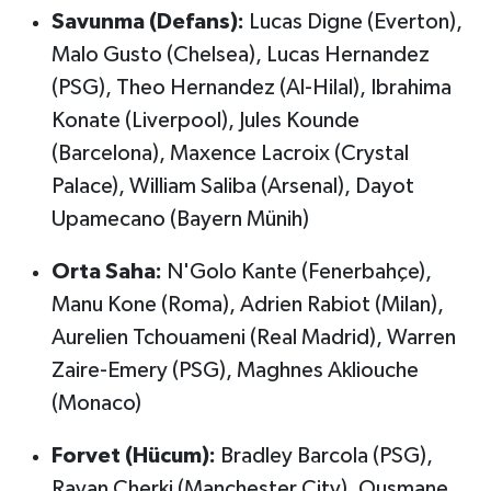
Savunma (Defans):
Lucas Digne (Everton),
Malo Gusto (Chelsea), Lucas Hernandez
(PSG), Theo Hernandez (Al-Hilal), Ibrahima
Konate (Liverpool), Jules Kounde
(Barcelona), Maxence Lacroix (Crystal
Palace), William Saliba (Arsenal), Dayot
Upamecano (Bayern Münih)
Orta Saha:
N'Golo Kante (Fenerbahçe),
Manu Kone (Roma), Adrien Rabiot (Milan),
Aurelien Tchouameni (Real Madrid), Warren
Zaire-Emery (PSG), Maghnes Akliouche
(Monaco)
Forvet (Hücum):
Bradley Barcola (PSG),
Rayan Cherki (Manchester City), Ousmane