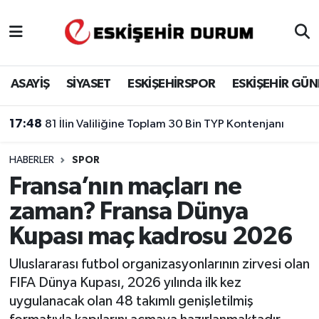
Eskişehir Nöbetçi Eczaneler
ASAYİŞ
SİYASET
ESKİŞEHİRSPOR
ESKİŞEHİR GÜ
Eskişehir Hava Durumu
17:48
81 İlin Valiliğine Toplam 30 Bin TYP Kontenjanı
Eskişehir Namaz Vakitleri
HABERLER
SPOR
Eskişehir Trafik Yoğunluk Haritası
Fransa’nın maçları ne
Süper Lig Puan Durumu ve Fikstür
zaman? Fransa Dünya
Kupası maç kadrosu 2026
Tüm Manşetler
Uluslararası futbol organizasyonlarının zirvesi olan
Son Dakika Haberleri
FIFA Dünya Kupası, 2026 yılında ilk kez
uygulanacak olan 48 takımlı genişletilmiş
Haber Arşivi