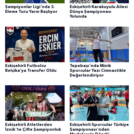
Şampiyonlar Ligi'nde 3.
Eskişehirli Karakuyulu Ailesi
Eleme Turu Yarın Başlıyor
Dünya Şampiyonası
Yolunda
Eskişehirli Futbolcu
Tepebaşı'nda Minik
Belçika’ya Transfer Oldu
Sporcular Yazı Cimnastikle
Değerlendiriyor
Eskişehirli Atletlerden
Eskişehirli Sporcular Türkiye
İznik'te Çifte Şampiyonluk
Şampiyonası'ndan