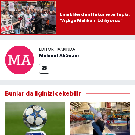
Emeklilerden Hükümete Tepki:
“Açlığa Mahkûm Ediliyoruz”
EDITÖR HAKKINDA
Mehmet Ali Sezer
Bunlar da ilginizi çekebilir