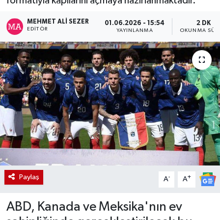
formatıyla kapılarını açmaya hazırlanmaktadır.
MEHMET ALI SEZER
01.06.2026 - 15:54
2 DK
EDITÖR
YAYINLANMA
OKUNMA SÜR
Paylaş
-
+
A
A
ABD, Kanada ve Meksika'nın ev