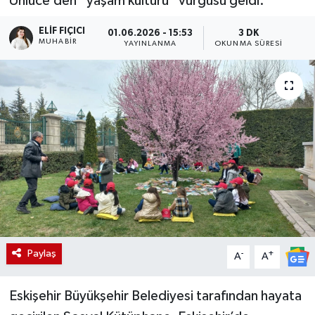
Ünlüce’den “yaşam kültürü” vurgusu geldi.
ELIF FIÇICI
01.06.2026 - 15:53
3 DK
MUHABIR
YAYINLANMA
OKUNMA SÜRESI
Paylaş
-
+
A
A
Eskişehir Büyükşehir Belediyesi tarafından hayata