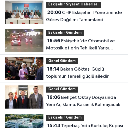
Eskişehir Siyaset Haberleri
20:00
CHP Eskişehir İl Yönetiminde
Görev Dağılımı Tamamlandı
Eskişehir Gündem
16:56
Eskişehir'de Otomobil ve
Motosikletlerin Tehlikeli Yarışı
Kamerada
Genel Gündem
16:14
Bakan Göktaş: Güçlü
toplumun temeli güçlü ailedir
Genel Gündem
16:06
Behçet Oktay Dosyasında
Yeni Açıklama: Karanlık Kalmayacak
Eskişehir Gündem
15:43
Tepebaşı’nda Kurtuluş Kupası