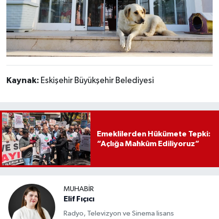
Kaynak:
Eskişehir Büyükşehir Belediyesi
Emeklilerden Hükümete Tepki:
“Açlığa Mahkûm Ediliyoruz”
MUHABIR
Elif Fıçıcı
Radyo, Televizyon ve Sinema lisans