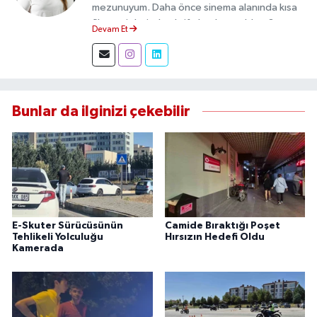
mezunuyum. Daha önce sinema alanında kısa
film projelerinde aktif olarak yer aldım. Şu an
Devam Et
Eskişehir Durum Haber'de muhabir olarak
görev yapıyor, gündemi sahadan takip ederek
doğru ve tarafsız haberler üretiyorum.
Bunlar da ilginizi çekebilir
E-Skuter Sürücüsünün
Camide Bıraktığı Poşet
Tehlikeli Yolculuğu
Hırsızın Hedefi Oldu
Kamerada