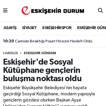
Eskişehir Nöbetçi Eczaneler
ASAYİŞ
SİYASET
ESKİŞEHİRSPOR
ESKİŞEHİR GÜ
Eskişehir Hava Durumu
10:20
Camide Bıraktığı Poşet Hırsızın Hedefi Oldu
Eskişehir Namaz Vakitleri
HABERLER
ESKIŞEHIR GÜNDEM
Eskişehir Trafik Yoğunluk Haritası
Eskişehir'de Sosyal
Süper Lig Puan Durumu ve Fikstür
Kütüphane gençlerin
buluşma noktası oldu
Tüm Manşetler
Eskişehir Büyükşehir Belediyesi’nin hayata
Son Dakika Haberleri
geçirdiği Sosyal Kütüphane, modern yapısıyla
gençlerin gözdesi olurken Başkan Ayşe
Haber Arşivi