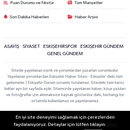
Puan Durumu ve Fikstür
Tüm Manşetler
Son Dakika Haberleri
Haber Arşivi
ASAYİŞ
SİYASET
ESKİŞEHİRSPOR
ESKİŞEHİR GÜNDEM
GENEL GÜNDEM
Sitede yayınlanan içerik ve yorumlardan yazarları sorumludur.
Yayınlanan yorumlardan Eskişehir Haber Sitesi - Eskişehir'deki tüm
gelişmeler | Eskişehir Durum sorumlu tutulamaz. Sitedeki tüm harici
linkler ayrı bir sayfada açılır. Sitemizde yayınlanan haber, köşe yazıları
ve fotoğraflar izin alınmaksızın kaynak gösterilse dahi, herhangi bir
ortamda kullanılamaz ve yayınlanamaz
En iyi site deneyimi sağlamak için çerezlerden
Gizlilik Sözleşmesi
Hakkımızda
Haber Yazılımı:
TE
İletişim
Topluluk Kuralları
faydalanıyoruz. Detaylar için lütfen tıklayın.
Bilgi
Bilişim
| Copyright ©
Yayın İlkeleri