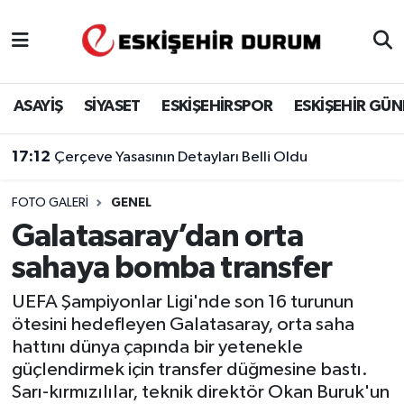
Eskişehir Nöbetçi Eczaneler
ASAYİŞ
SİYASET
ESKİŞEHİRSPOR
ESKİŞEHİR GÜ
Eskişehir Hava Durumu
17:12
Çerçeve Yasasının Detayları Belli Oldu
Eskişehir Namaz Vakitleri
FOTO GALERI
GENEL
Eskişehir Trafik Yoğunluk Haritası
Galatasaray’dan orta
Süper Lig Puan Durumu ve Fikstür
sahaya bomba transfer
Tüm Manşetler
UEFA Şampiyonlar Ligi'nde son 16 turunun
ötesini hedefleyen Galatasaray, orta saha
Son Dakika Haberleri
hattını dünya çapında bir yetenekle
güçlendirmek için transfer düğmesine bastı.
Haber Arşivi
Sarı-kırmızılılar, teknik direktör Okan Buruk'un