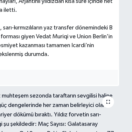
arı, Arjantinli yıldızdan kısa süre içinde net
 iletti.
, sarı-kırmızılıların yaz transfer dönemindeki B
forması giyen Vedat Muriqi ve Union Berlin'in
 resmiyet kazanması tamamen Icardi’nin
dekslenmiş durumda.