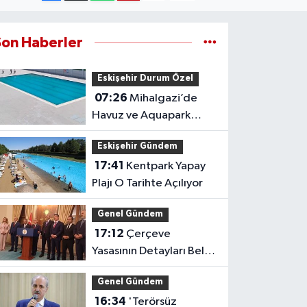
Son Haberler
Eskişehir Durum Özel
07:26
Mihalgazi’de
Havuz ve Aquapark
Açılışa Gün Sayıyor
Eskişehir Gündem
17:41
Kentpark Yapay
Plajı O Tarihte Açılıyor
Genel Gündem
17:12
Çerçeve
Yasasının Detayları Belli
Oldu
Genel Gündem
16:34
'Terörsüz