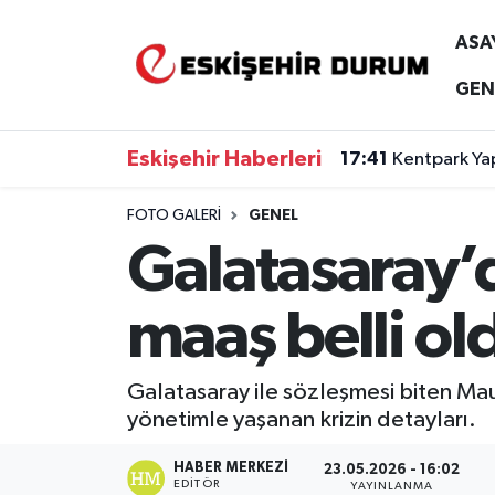
ASA
Eskişehir Nöbetçi Eczaneler
GEN
Eskişehir Hava Durumu
Eskişehir Haberleri
17:41
Kentpark Yap
Eskişehir Namaz Vakitleri
FOTO GALERI
GENEL
Galatasaray’d
Eskişehir Trafik Yoğunluk Haritası
Süper Lig Puan Durumu ve Fikstür
maaş belli ol
Tüm Manşetler
Galatasaray ile sözleşmesi biten Mauro
yönetimle yaşanan krizin detayları.
Son Dakika Haberleri
HABER MERKEZI
23.05.2026 - 16:02
Haber Arşivi
EDITÖR
YAYINLANMA