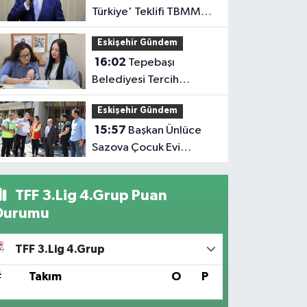
Türkiye' Teklifi TBMM
Başkanlığına Sunuldu
Eskişehir Gündem
16:02
Tepebaşı
Belediyesi Tercih
Desteğiyle Gençlerin
Eskişehir Gündem
Yanında
15:57
Başkan Ünlüce
Sazova Çocuk Evi
İnşaatını İnceledi
TFF 3.Lig 4.Grup Puan
Durumu
TFF 3.Lig 4.Grup
#
Takım
O
P