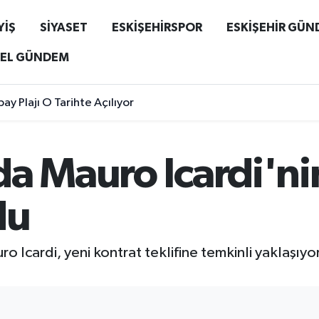
YİŞ
SİYASET
ESKİŞEHİRSPOR
ESKİŞEHİR GÜ
EL GÜNDEM
ay Plajı O Tarihte Açılıyor
a Mauro Icardi'nin
du
 Icardi, yeni kontrat teklifine temkinli yaklaşıyor. 