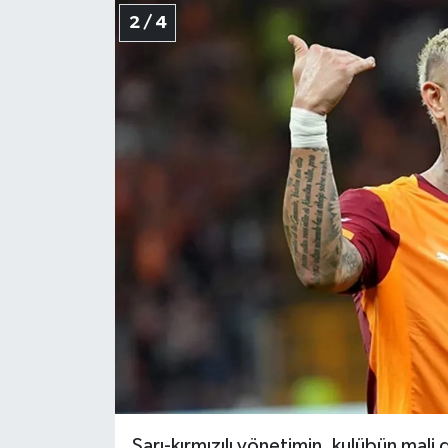
2 / 4
Sarı-kırmızılı yönetimin, kulübün mali d