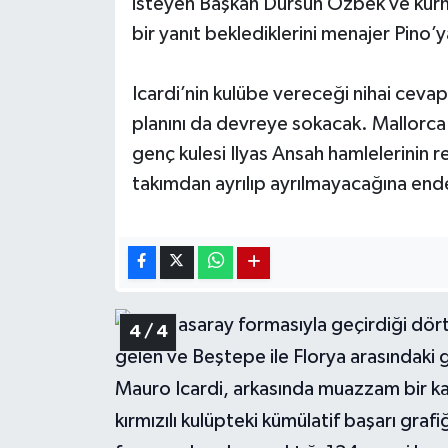
isteyen Başkan Dursun Özbek ve kurmayl
bir yanıt beklediklerini menajer Pino’ya
Icardi’nin kulübe vereceği nihai cevap
planını da devreye sokacak. Mallorca 
genç kulesi Ilyas Ansah hamlelerinin
takımdan ayrılıp ayrılmayacağına en
4 / 4