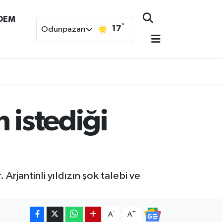
NDEM
°
17
Odunpazarı
 istediği
Arjantinli yıldızın şok talebi ve
-
+
A
A