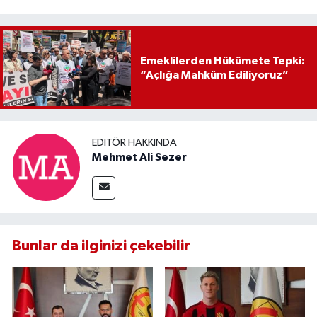
Emeklilerden Hükümete Tepki:
“Açlığa Mahkûm Ediliyoruz”
EDITÖR HAKKINDA
Mehmet Ali Sezer
Bunlar da ilginizi çekebilir