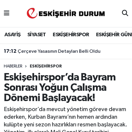
Eskişehir Nöbetçi Eczaneler
ASAYİŞ
SİYASET
ESKİŞEHİRSPOR
ESKİŞEHİR GÜ
Eskişehir Hava Durumu
17:12
Çerçeve Yasasının Detayları Belli Oldu
Eskişehir Namaz Vakitleri
HABERLER
ESKIŞEHIRSPOR
Eskişehir Trafik Yoğunluk Haritası
Eskişehirspor’da Bayram
Süper Lig Puan Durumu ve Fikstür
Sonrası Yoğun Çalışma
Dönemi Başlayacak!
Tüm Manşetler
Eskişehirspor’da mevcut yönetim göreve devam
Son Dakika Haberleri
ederken, Kurban Bayramı’nın hemen ardından
kulüpte yeni sezon hazırlıkları resmen başlayacak.
Haber Arşivi