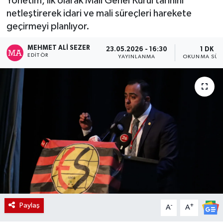
Yönetim, ilk olarak Mali Genel Kurul tarihini
netleştirerek idari ve mali süreçleri harekete
geçirmeyi planlıyor.
MEHMET ALI SEZER
23.05.2026 - 16:30
1 DK
EDITÖR
YAYINLANMA
OKUNMA SÜR
Paylaş
-
+
A
A