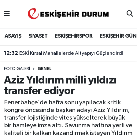
Eskişehir Nöbetçi Eczaneler
ASAYİŞ
SİYASET
ESKİŞEHİRSPOR
ESKİŞEHİR GÜ
Eskişehir Hava Durumu
12:32
ESKİ Kırsal Mahallelerde Altyapıyı Güçlendirdi
Eskişehir Namaz Vakitleri
FOTO GALERI
GENEL
Eskişehir Trafik Yoğunluk Haritası
Aziz Yıldırım milli yıldızı
Süper Lig Puan Durumu ve Fikstür
transfer ediyor
Tüm Manşetler
Fenerbahçe'de hafta sonu yapılacak kritik
kongre öncesinde başkan adayı Aziz Yıldırım,
Son Dakika Haberleri
transfer lojistiğinde vites yükselterek büyük
bir hamleye imza attı. Savunma hattına yerli ve
Haber Arşivi
kaliteli bir kalkan kazandırmak isteyen Yıldırım