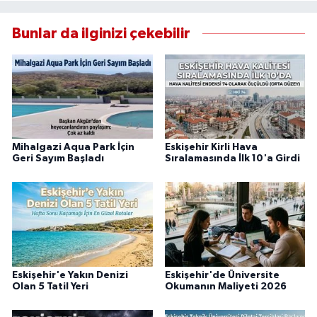
Bunlar da ilginizi çekebilir
Mihalgazi Aqua Park İçin
Eskişehir Kirli Hava
Geri Sayım Başladı
Sıralamasında İlk 10'a Girdi
Eskişehir'e Yakın Denizi
Eskişehir'de Üniversite
Olan 5 Tatil Yeri
Okumanın Maliyeti 2026