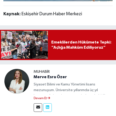
Kaynak:
Eskişehir Durum Haber Merkezi
Emeklilerden Hükümete Tepki:
“Açlığa Mahkûm Ediliyoruz”
MUHABIR
Merve Esra Özer
Siyaset Bilimi ve Kamu Yönetimi lisans
mezunuyum. Üniversite yıllarımda üç yıl
boyunca üniversite gazetesinde muhabirlik
Devam Et
yaptım. Edindiğim tecrübeyle, Eskişehir Durum
Haber'de sahadan doğru ve tarafsız bilgi
aktarımı sağlamaktayım.