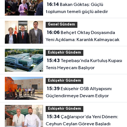
16:14
Bakan Göktaş: Güçlü
toplumun temeli güçlü ailedir
Genel Gündem
16:06
Behçet Oktay Dosyasında
Yeni Açıklama: Karanlık Kalmayacak
Eskişehir Gündem
15:43
Tepebaşı’nda Kurtuluş Kupası
Tenis Heyecanı Başlıyor
Eskişehir Gündem
15:39
Eskişehir OSB Altyapısını
Güçlendirmeye Devam Ediyor
Eskişehir Gündem
15:34
Çağlarspor’da Yeni Dönem:
Ceyhun Ceylan Göreve Başladı