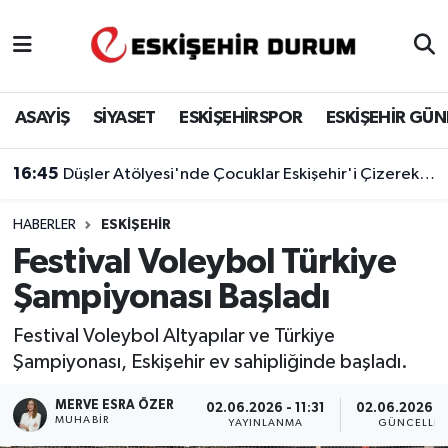
Eskişehir Nöbetçi Eczaneler
ASAYİŞ
SİYASET
ESKİŞEHİRSPOR
ESKİŞEHİR GÜ
Eskişehir Hava Durumu
16:45
Tepebaşı'nda Çocuklara Ücretsiz Diş Sağlığı Hizmeti Sürüyor
Eskişehir Namaz Vakitleri
HABERLER
ESKIŞEHIR
Eskişehir Trafik Yoğunluk Haritası
Festival Voleybol Türkiye
Süper Lig Puan Durumu ve Fikstür
Şampiyonası Başladı
Tüm Manşetler
Festival Voleybol Altyapılar ve Türkiye
Şampiyonası, Eskişehir ev sahipliğinde başladı.
Son Dakika Haberleri
MERVE ESRA ÖZER
02.06.2026 - 11:31
02.06.2026 - 
MUHABIR
YAYINLANMA
GÜNCELLE
Haber Arşivi