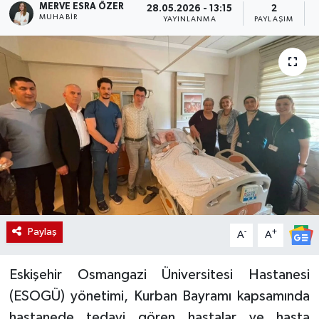
MERVE ESRA ÖZER
28.05.2026 - 13:15
2
MUHABIR
YAYINLANMA
PAYLAŞIM
Paylaş
-
+
A
A
Eskişehir Osmangazi Üniversitesi Hastanesi
(ESOGÜ) yönetimi, Kurban Bayramı kapsamında
hastanede tedavi gören hastalar ve hasta