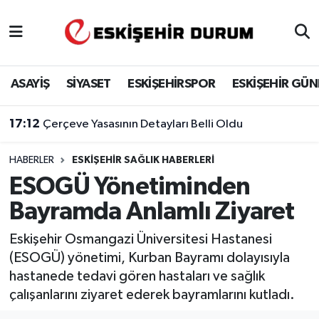
Eskişehir Nöbetçi Eczaneler
ASAYİŞ
SİYASET
ESKİŞEHİRSPOR
ESKİŞEHİR GÜ
Eskişehir Hava Durumu
17:12
Çerçeve Yasasının Detayları Belli Oldu
Eskişehir Namaz Vakitleri
HABERLER
ESKIŞEHIR SAĞLIK HABERLERI
Eskişehir Trafik Yoğunluk Haritası
ESOGÜ Yönetiminden
Süper Lig Puan Durumu ve Fikstür
Bayramda Anlamlı Ziyaret
Tüm Manşetler
Eskişehir Osmangazi Üniversitesi Hastanesi
(ESOGÜ) yönetimi, Kurban Bayramı dolayısıyla
Son Dakika Haberleri
hastanede tedavi gören hastaları ve sağlık
çalışanlarını ziyaret ederek bayramlarını kutladı.
Haber Arşivi