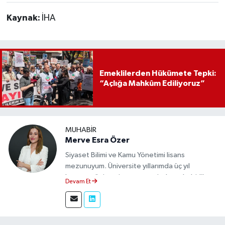
Kaynak:
İHA
Emeklilerden Hükümete Tepki:
“Açlığa Mahkûm Ediliyoruz”
MUHABIR
Merve Esra Özer
Siyaset Bilimi ve Kamu Yönetimi lisans
mezunuyum. Üniversite yıllarımda üç yıl
boyunca üniversite gazetesinde muhabirlik
Devam Et
yaptım. Edindiğim tecrübeyle, Eskişehir Durum
Haber'de sahadan doğru ve tarafsız bilgi
aktarımı sağlamaktayım.