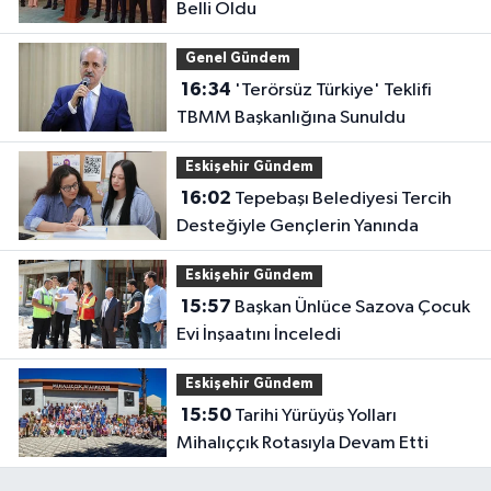
Belli Oldu
Genel Gündem
16:34
'Terörsüz Türkiye' Teklifi
TBMM Başkanlığına Sunuldu
Eskişehir Gündem
16:02
Tepebaşı Belediyesi Tercih
Desteğiyle Gençlerin Yanında
Eskişehir Gündem
15:57
Başkan Ünlüce Sazova Çocuk
Evi İnşaatını İnceledi
Eskişehir Gündem
15:50
Tarihi Yürüyüş Yolları
Mihalıççık Rotasıyla Devam Etti