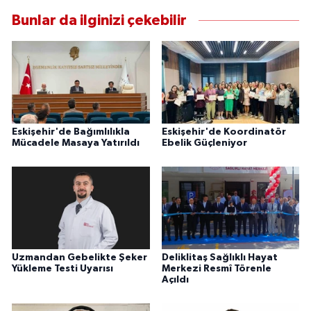
Bunlar da ilginizi çekebilir
Eskişehir'de Bağımlılıkla
Eskişehir'de Koordinatör
Mücadele Masaya Yatırıldı
Ebelik Güçleniyor
Uzmandan Gebelikte Şeker
Deliklitaş Sağlıklı Hayat
Yükleme Testi Uyarısı
Merkezi Resmî Törenle
Açıldı