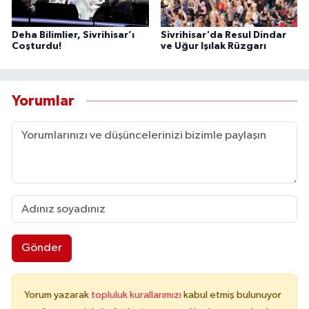
Deha Bilimlier, Sivrihisar’ı
Sivrihisar'da Resul Dindar
Coşturdu!
ve Uğur Işılak Rüzgarı
Yorumlar
Gönder
Yorum yazarak
topluluk kurallarımızı
kabul etmiş bulunuyor