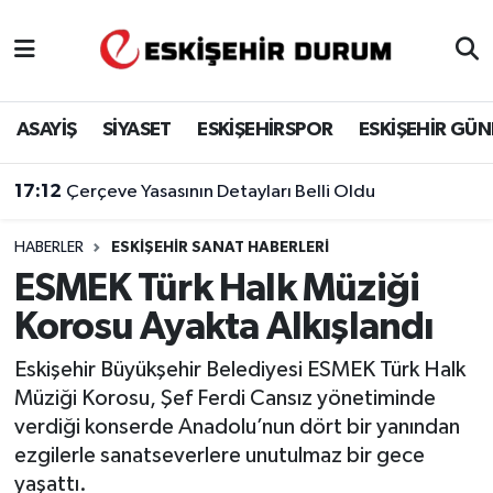
Eskişehir Nöbetçi Eczaneler
ASAYİŞ
SİYASET
ESKİŞEHİRSPOR
ESKİŞEHİR GÜ
Eskişehir Hava Durumu
17:12
Çerçeve Yasasının Detayları Belli Oldu
Eskişehir Namaz Vakitleri
HABERLER
ESKIŞEHIR SANAT HABERLERI
Eskişehir Trafik Yoğunluk Haritası
ESMEK Türk Halk Müziği
Süper Lig Puan Durumu ve Fikstür
Korosu Ayakta Alkışlandı
Tüm Manşetler
Eskişehir Büyükşehir Belediyesi ESMEK Türk Halk
Müziği Korosu, Şef Ferdi Cansız yönetiminde
Son Dakika Haberleri
verdiği konserde Anadolu’nun dört bir yanından
ezgilerle sanatseverlere unutulmaz bir gece
Haber Arşivi
yaşattı.