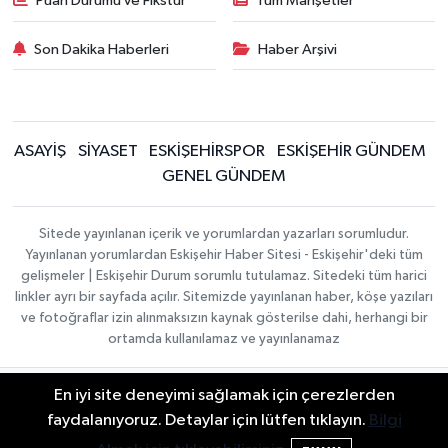
Puan Durumu ve Fikstür
Tüm Manşetler
Son Dakika Haberleri
Haber Arşivi
ASAYİŞ
SİYASET
ESKİŞEHİRSPOR
ESKİŞEHİR GÜNDEM
GENEL GÜNDEM
Sitede yayınlanan içerik ve yorumlardan yazarları sorumludur.
Yayınlanan yorumlardan Eskişehir Haber Sitesi - Eskişehir'deki tüm
gelişmeler | Eskişehir Durum sorumlu tutulamaz. Sitedeki tüm harici
linkler ayrı bir sayfada açılır. Sitemizde yayınlanan haber, köşe yazıları
ve fotoğraflar izin alınmaksızın kaynak gösterilse dahi, herhangi bir
ortamda kullanılamaz ve yayınlanamaz
En iyi site deneyimi sağlamak için çerezlerden
Gizlilik Sözleşmesi
Hakkımızda
Haber Yazılımı:
TE
İletişim
Topluluk Kuralları
faydalanıyoruz. Detaylar için lütfen tıklayın.
Bilgi
Bilişim
| Copyright ©
Yayın İlkeleri
2026