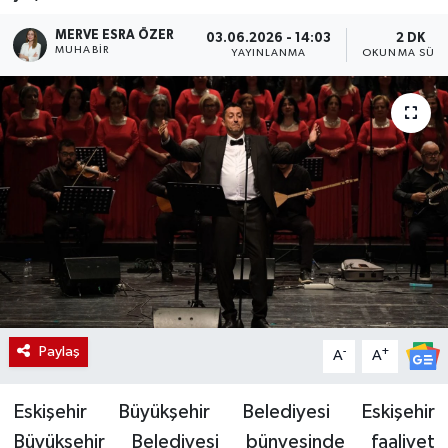
MERVE ESRA ÖZER
03.06.2026 - 14:03
2 DK
MUHABIR
YAYINLANMA
OKUNMA SÜRE
Paylaş
-
+
A
A
Eskişehir Büyükşehir Belediyesi Eskişehir
Büyükşehir Belediyesi bünyesinde faaliyet