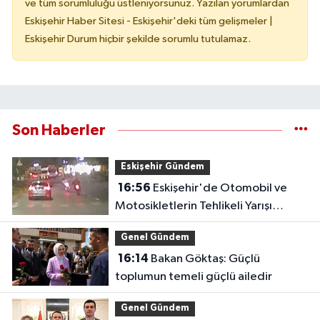
ve tüm sorumluluğu üstleniyorsunuz. Yazılan yorumlardan
Eskişehir Haber Sitesi - Eskişehir'deki tüm gelişmeler |
Eskişehir Durum hiçbir şekilde sorumlu tutulamaz.
Son Haberler
Eskişehir Gündem
16:56
Eskişehir'de Otomobil ve
Motosikletlerin Tehlikeli Yarışı
Kamerada
Genel Gündem
16:14
Bakan Göktaş: Güçlü
toplumun temeli güçlü ailedir
Genel Gündem