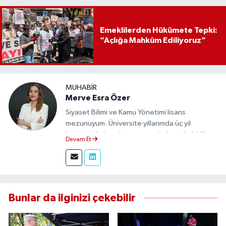
Emeklilerden Hükümete Tepki:
“Açlığa Mahkûm Ediliyoruz”
MUHABIR
Merve Esra Özer
Siyaset Bilimi ve Kamu Yönetimi lisans
mezunuyum. Üniversite yıllarımda üç yıl
boyunca üniversite gazetesinde muhabirlik
Devam Et
yaptım. Edindiğim tecrübeyle, Eskişehir Durum
Haber'de sahadan doğru ve tarafsız bilgi
aktarımı sağlamaktayım.
Bunlar da ilginizi çekebilir