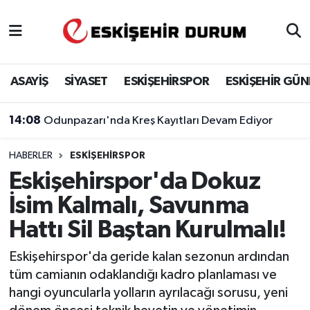
Eskişehir Nöbetçi Eczaneler
ASAYİŞ
SİYASET
ESKİŞEHİRSPOR
ESKİŞEHİR GÜ
Eskişehir Hava Durumu
14:08
Odunpazarı'nda Kreş Kayıtları Devam Ediyor
Eskişehir Namaz Vakitleri
HABERLER
ESKIŞEHIRSPOR
Eskişehir Trafik Yoğunluk Haritası
Eskişehirspor'da Dokuz
Süper Lig Puan Durumu ve Fikstür
İsim Kalmalı, Savunma
Hattı Sil Baştan Kurulmalı!
Tüm Manşetler
Eskişehirspor'da geride kalan sezonun ardından
Son Dakika Haberleri
tüm camianın odaklandığı kadro planlaması ve
hangi oyuncularla yolların ayrılacağı sorusu, yeni
Haber Arşivi