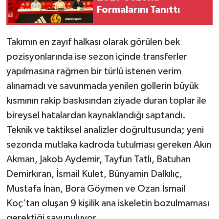
Formalarını Tanıttı
Takımın en zayıf halkası olarak görülen bek
pozisyonlarında ise sezon içinde transferler
yapılmasına rağmen bir türlü istenen verim
alınamadı ve savunmada yenilen gollerin büyük
kısmının rakip baskısından ziyade duran toplar ile
bireysel hatalardan kaynaklandığı saptandı.
Teknik ve taktiksel analizler doğrultusunda; yeni
sezonda mutlaka kadroda tutulması gereken Akın
Akman, Jakob Aydemir, Tayfun Tatlı, Batuhan
Demirkıran, İsmail Kulet, Bünyamin Dalkılıç,
Mustafa İnan, Bora Göymen ve Ozan İsmail
Koç’tan oluşan 9 kişilik ana iskeletin bozulmaması
gerektiği savunuluyor.