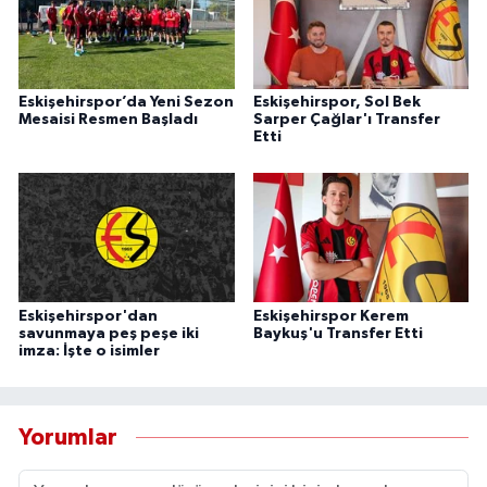
Eskişehirspor’da Yeni Sezon
Eskişehirspor, Sol Bek
Mesaisi Resmen Başladı
Sarper Çağlar'ı Transfer
Etti
Eskişehirspor'dan
Eskişehirspor Kerem
savunmaya peş peşe iki
Baykuş'u Transfer Etti
imza: İşte o isimler
Yorumlar