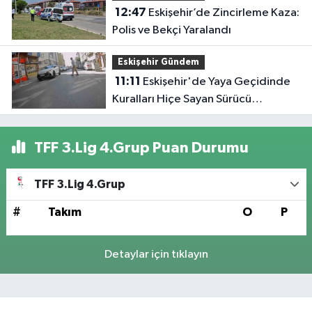
12:47
Eskişehir’de Zincirleme Kaza:
Polis ve Bekçi Yaralandı
Eskişehir Gündem
11:11
Eskişehir'de Yaya Geçidinde
Kuralları Hiçe Sayan Sürücü
Kameraya Yansıdı
TFF 3.Lig 4.Grup Puan Durumu
TFF 3.Lig 4.Grup
#
Takım
O
P
Detaylar için tıklayın