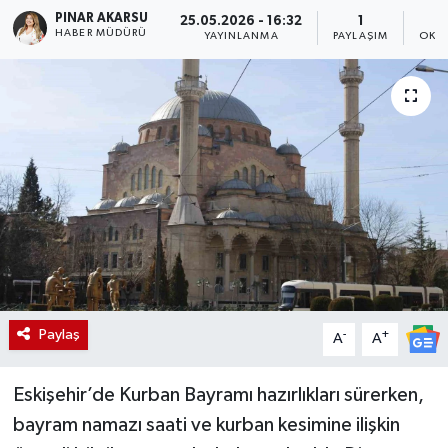
PINAR AKARSU
25.05.2026 - 16:32
1
HABER MÜDÜRÜ
YAYINLANMA
PAYLAŞIM
OKU
Paylaş
-
+
A
A
Eskişehir’de Kurban Bayramı hazırlıkları sürerken,
bayram namazı saati ve kurban kesimine ilişkin