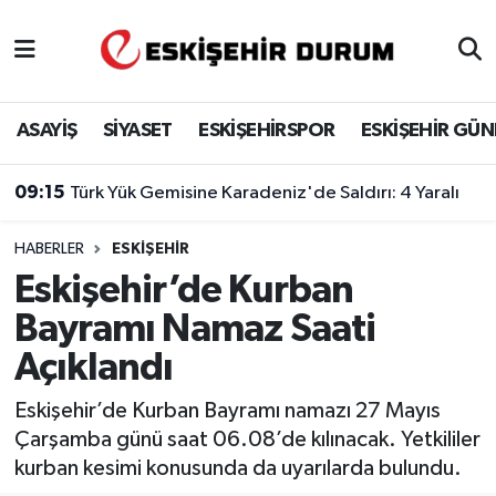
Eskişehir Nöbetçi Eczaneler
ASAYİŞ
SİYASET
ESKİŞEHİRSPOR
ESKİŞEHİR GÜ
Eskişehir Hava Durumu
09:15
Türk Yük Gemisine Karadeniz'de Saldırı: 4 Yaralı
Eskişehir Namaz Vakitleri
HABERLER
ESKIŞEHIR
Eskişehir Trafik Yoğunluk Haritası
Eskişehir’de Kurban
Süper Lig Puan Durumu ve Fikstür
Bayramı Namaz Saati
Açıklandı
Tüm Manşetler
Eskişehir’de Kurban Bayramı namazı 27 Mayıs
Son Dakika Haberleri
Çarşamba günü saat 06.08’de kılınacak. Yetkililer
kurban kesimi konusunda da uyarılarda bulundu.
Haber Arşivi