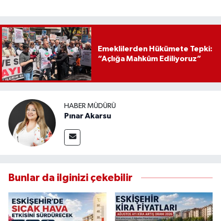
Emeklilerden Hükümete Tepki:
“Açlığa Mahkûm Ediliyoruz”
HABER MÜDÜRÜ
Pınar Akarsu
Bunlar da ilginizi çekebilir