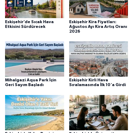
Eskişehir’de Sıcak Hava
Eskişehir Kira Fiyatları:
Etkisini Sürdürecek
Ağustos Ayı Kira Artış Oranı
2026
Mihalgazi Aqua Park İçin
Eskişehir Kirli Hava
Geri Sayım Başladı
Sıralamasında İlk 10'a Girdi