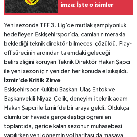
imza: İşte o isimler
‎​Yeni sezonda TFF 3. Lig’de mutlak şampiyonluk
hedefleyen Eskişehirspor’da, camianın merakla
beklediği teknik direktör bilmecesi çözüldü. Play-
off sürecinin ardından takımdaki geleceği
belirsizliğini koruyan Teknik Direktör Hakan Şapcı
ile yeni sezon için yeniden her konuda el sıkışıldı.
‎​İzmir'de Kritik Zirve
‎​Eskişehirspor Kulübü Başkanı Ulaş Entok ve
Başkanvekili Niyazi Çelik, deneyimli teknik adam
Hakan Şapcı ile İzmir’de bir araya geldi. Oldukça
olumlu bir havada gerçekleştiği öğrenilen
toplantıda, geride kalan sezonun muhasebesi
yapılırken yeni dönemin yol haritası da masaya