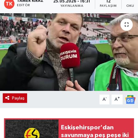
TAMER KIRAZ
25.05.2026 - 16:31
12
EDITÖR
YAYINLANMA
PAYLAŞIM
OKUNM
Paylaş
-
+
A
A
Eskişehirspor'dan
savunmaya peş peşe iki