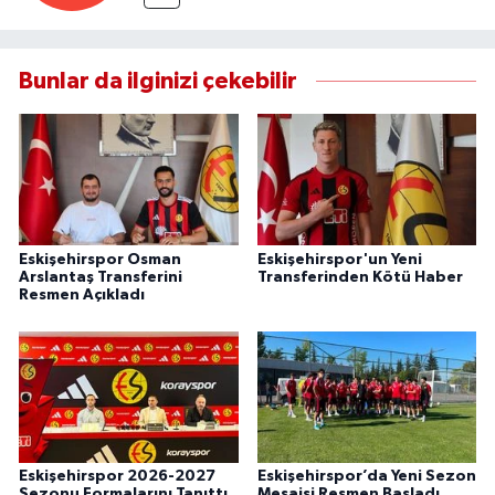
Bunlar da ilginizi çekebilir
Eskişehirspor Osman
Eskişehirspor'un Yeni
Arslantaş Transferini
Transferinden Kötü Haber
Resmen Açıkladı
Eskişehirspor 2026-2027
Eskişehirspor’da Yeni Sezon
Sezonu Formalarını Tanıttı
Mesaisi Resmen Başladı