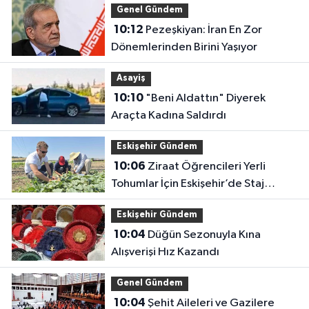
Genel Gündem
10:12
Pezeşkiyan: İran En Zor
Dönemlerinden Birini Yaşıyor
Asayiş
10:10
"Beni Aldattın" Diyerek
Araçta Kadına Saldırdı
Eskişehir Gündem
10:06
Ziraat Öğrencileri Yerli
Tohumlar İçin Eskişehir’de Staj
Yapıyor
Eskişehir Gündem
10:04
Düğün Sezonuyla Kına
Alışverişi Hız Kazandı
Genel Gündem
10:04
Şehit Aileleri ve Gazilere