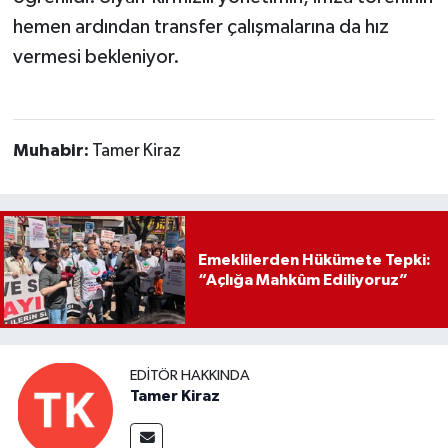
hemen ardından transfer çalışmalarına da hız
vermesi bekleniyor.
Muhabir:
Tamer Kiraz
Emeklilerden Hükümete Tepki:
“Açlığa Mahkûm Ediliyoruz”
EDITÖR HAKKINDA
Tamer Kiraz