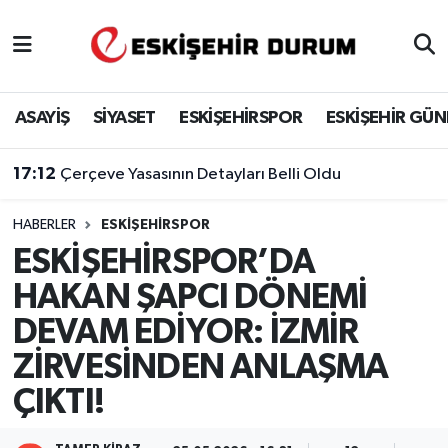
Eskişehir Nöbetçi Eczaneler
ASAYİŞ
SİYASET
ESKİŞEHİRSPOR
ESKİŞEHİR GÜ
Eskişehir Hava Durumu
17:12
Çerçeve Yasasının Detayları Belli Oldu
Eskişehir Namaz Vakitleri
HABERLER
ESKIŞEHIRSPOR
Eskişehir Trafik Yoğunluk Haritası
ESKİŞEHİRSPOR’DA
Süper Lig Puan Durumu ve Fikstür
HAKAN ŞAPCI DÖNEMİ
DEVAM EDİYOR: İZMİR
Tüm Manşetler
ZİRVESİNDEN ANLAŞMA
Son Dakika Haberleri
ÇIKTI!
Haber Arşivi