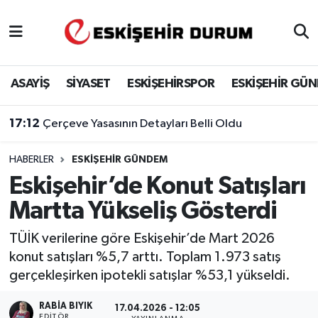
Eskişehir Nöbetçi Eczaneler
ASAYİŞ
SİYASET
ESKİŞEHİRSPOR
ESKİŞEHİR GÜ
Eskişehir Hava Durumu
17:12
Çerçeve Yasasının Detayları Belli Oldu
Eskişehir Namaz Vakitleri
HABERLER
ESKIŞEHIR GÜNDEM
Eskişehir Trafik Yoğunluk Haritası
Eskişehir’de Konut Satışları
Süper Lig Puan Durumu ve Fikstür
Martta Yükseliş Gösterdi
Tüm Manşetler
TÜİK verilerine göre Eskişehir’de Mart 2026
konut satışları %5,7 arttı. Toplam 1.973 satış
Son Dakika Haberleri
gerçekleşirken ipotekli satışlar %53,1 yükseldi.
Haber Arşivi
RABIA BIYIK
17.04.2026 - 12:05
EDITÖR