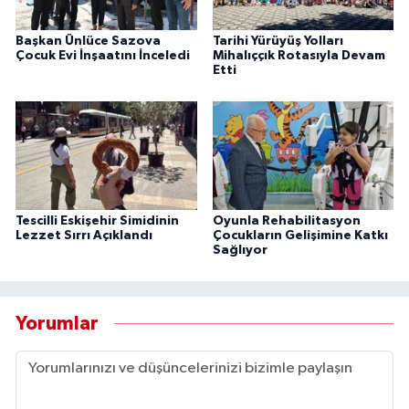
Başkan Ünlüce Sazova
Tarihi Yürüyüş Yolları
Çocuk Evi İnşaatını İnceledi
Mihalıççık Rotasıyla Devam
Etti
Tescilli Eskişehir Simidinin
Oyunla Rehabilitasyon
Lezzet Sırrı Açıklandı
Çocukların Gelişimine Katkı
Sağlıyor
Yorumlar