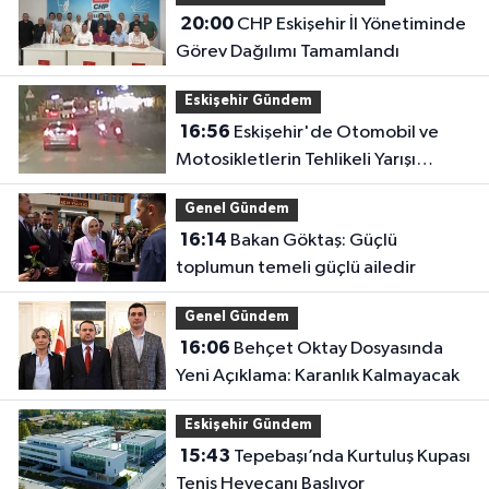
20:00
CHP Eskişehir İl Yönetiminde
Görev Dağılımı Tamamlandı
Eskişehir Gündem
16:56
Eskişehir'de Otomobil ve
Motosikletlerin Tehlikeli Yarışı
Kamerada
Genel Gündem
16:14
Bakan Göktaş: Güçlü
toplumun temeli güçlü ailedir
Genel Gündem
16:06
Behçet Oktay Dosyasında
Yeni Açıklama: Karanlık Kalmayacak
Eskişehir Gündem
15:43
Tepebaşı’nda Kurtuluş Kupası
Tenis Heyecanı Başlıyor