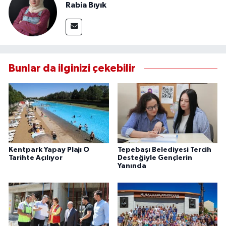
Rabia Bıyık
Bunlar da ilginizi çekebilir
Kentpark Yapay Plajı O
Tepebaşı Belediyesi Tercih
Tarihte Açılıyor
Desteğiyle Gençlerin
Yanında