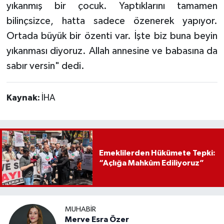
yıkanmış bir çocuk. Yaptıklarını tamamen
bilinçsizce, hatta sadece özenerek yapıyor.
Ortada büyük bir özenti var. İşte biz buna beyin
yıkanması diyoruz. Allah annesine ve babasına da
sabır versin" dedi.
Kaynak:
İHA
Emeklilerden Hükümete Tepki:
“Açlığa Mahkûm Ediliyoruz”
MUHABIR
Merve Esra Özer