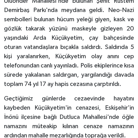
Uluönder Mahallesi'nde bulunan Şehit Rüstem
Demirbaş Parkı'nda meydana geldi. Neo-Nazi
sembolleri bulunan hücum yeleği giyen, kask ve
gözlük takarak yüzünü maskeyle gizleyen 20
yaşındaki Arda Küçükyetim, çay bahçesinde
oturan vatandaşlara bıçakla saldırdı. Saldırıda 5
kişi yaralanırken, Küçükyetim olay anını cep
telefonundan canlı yayınladı. Polis ekiplerince kısa
sürede yakalanan saldırgan, yargılandığı davada
toplam 74 yıl 17 ay hapis cezasına çarptırıldı.
Geçtiğimiz günlerde cezaevinde hayatını
kaybeden Küçükyetim'in cenazesi, Eskişehir'in
İnönü ilçesine bağlı Dutluca Mahallesi'nde öğle
namazını müteakip kılınan cenaze namazının
ardından mahalle mezarlığında toprağa verildi.