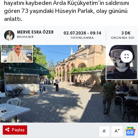
hayatını kaybeden Arda Küçükyetim'in saldırısını
gören 73 yaşındaki Hüseyin Parlak, olay gününü
anlattı.
MERVE ESRA ÖZER
02.07.2026 - 09:14
3 DK
MUHABIR
YAYINLANMA
OKUNMA SÜRE
Paylaş
-
+
A
A