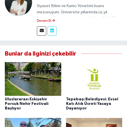
Siyaset Bilimi ve Kamu Yönetimi lisans
mezunuyum. Üniversite yıllarımda üç yıl
boyunca üniversite gazetesinde muhabirlik
Devam Et
yaptım. Edindiğim tecrübeyle, Eskişehir Durum
Haber'de sahadan doğru ve tarafsız bilgi
aktarımı sağlamaktayım.
Bunlar da ilginizi çekebilir
Uluslararası Eskişehir
Tepebaşı Belediyesi: Evsel
Porsuk Nehir Festivali
Katı Atık Ücreti Yasaya
Başlıyor
Dayanıyor