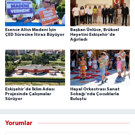
Esence Altın Madeni İçin
Başkan Ünlüce, Brüksel
ÇED Sürecine İtiraz Büyüyor
Heyetini Eskişehir'de
Ağırladı
Eskişehir'de İklim Adası
Hayal Orkestrası Sanat
Projesinde Çalışmalar
Sokağı'nda Çocuklarla
Sürüyor
Buluştu
Yorumlar