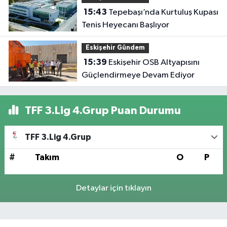
15:43
Tepebaşı’nda Kurtuluş Kupası
Tenis Heyecanı Başlıyor
Eskişehir Gündem
15:39
Eskişehir OSB Altyapısını
Güçlendirmeye Devam Ediyor
TFF 3.Lig 4.Grup Puan Durumu
TFF 3.Lig 4.Grup
#
Takım
O
P
Detaylar için tıklayın