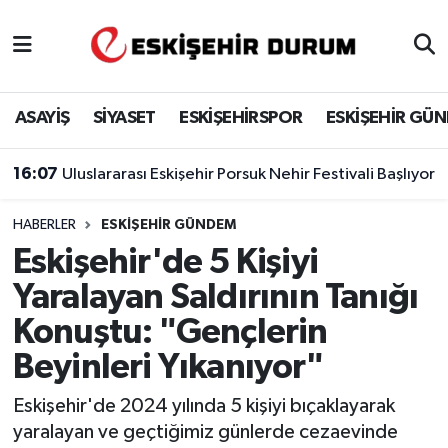
Eskişehir Nöbetçi Eczaneler
ASAYİŞ
SİYASET
ESKİŞEHİRSPOR
ESKİŞEHİR GÜ
Eskişehir Hava Durumu
16:07
Uluslararası Eskişehir Porsuk Nehir Festivali Başlıyor
Eskişehir Namaz Vakitleri
HABERLER
ESKIŞEHIR GÜNDEM
Eskişehir Trafik Yoğunluk Haritası
Eskişehir'de 5 Kişiyi
Süper Lig Puan Durumu ve Fikstür
Yaralayan Saldırının Tanığı
Konuştu: "Gençlerin
Tüm Manşetler
Beyinleri Yıkanıyor"
Son Dakika Haberleri
Eskişehir'de 2024 yılında 5 kişiyi bıçaklayarak
yaralayan ve geçtiğimiz günlerde cezaevinde
Haber Arşivi