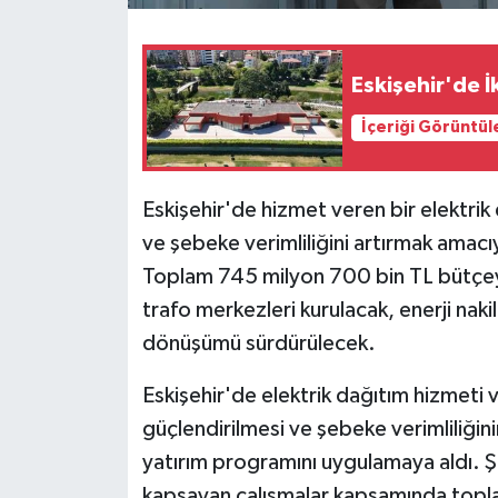
Eskişehir'de İ
İçeriği Görüntül
Eskişehir'de hizmet veren bir elektrik 
ve şebeke verimliliğini artırmak amacıy
Toplam 745 milyon 700 bin TL bütçey
trafo merkezleri kurulacak, enerji nak
dönüşümü sürdürülecek.
Eskişehir'de elektrik dağıtım hizmeti ve
güçlendirilmesi ve şebeke verimliliğinin
yatırım programını uygulamaya aldı. Şir
kapsayan çalışmalar kapsamında topla