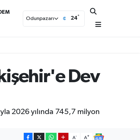
NDEM
°
24
Odunpazarı
kişehir'e Dev
cıyla 2026 yılında 745,7 milyon
-
+
A
A