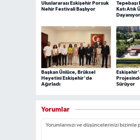
Uluslararası Eskişehir Porsuk
Tepebaşı 
Nehir Festivali Başlıyor
Katı Atık 
Dayanıyo
Başkan Ünlüce, Brüksel
Eskişehir'
Heyetini Eskişehir'de
Projesind
Ağırladı
Sürüyor
Yorumlar