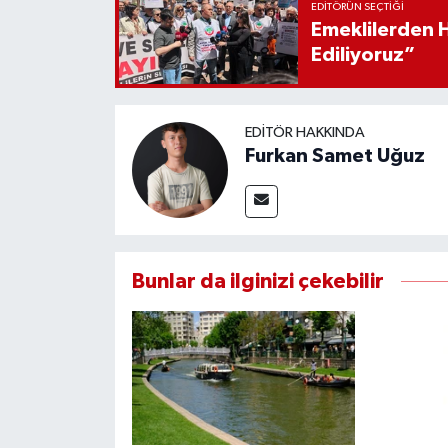
EDITÖRÜN SEÇTIĞI
Emeklilerden 
Ediliyoruz”
EDITÖR HAKKINDA
Furkan Samet Uğuz
Bunlar da ilginizi çekebilir