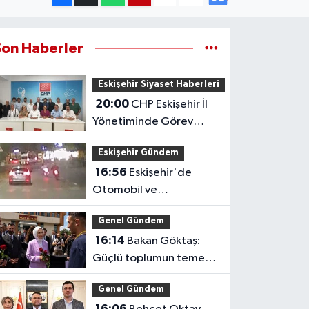
Son Haberler
Eskişehir Siyaset Haberleri
20:00
CHP Eskişehir İl
Yönetiminde Görev
Dağılımı Tamamlandı
Eskişehir Gündem
16:56
Eskişehir'de
Otomobil ve
Motosikletlerin Tehlikeli
Genel Gündem
Yarışı Kamerada
16:14
Bakan Göktaş:
Güçlü toplumun temeli
güçlü ailedir
Genel Gündem
16:06