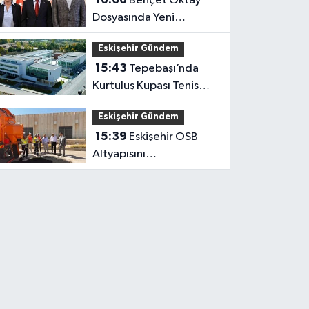
Behçet Oktay
Dosyasında Yeni
Açıklama: Karanlık
Eskişehir Gündem
Kalmayacak
15:43
Tepebaşı’nda
Kurtuluş Kupası Tenis
Heyecanı Başlıyor
Eskişehir Gündem
15:39
Eskişehir OSB
Altyapısını
Güçlendirmeye Devam
Ediyor