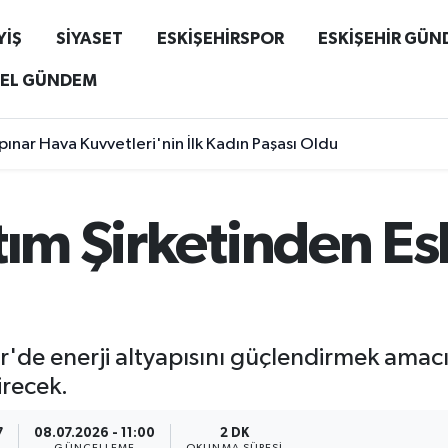
YİŞ
SİYASET
ESKİŞEHİRSPOR
ESKİŞEHİR GÜ
EL GÜNDEM
ınar Hava Kuvvetleri'nin İlk Kadın Paşası Oldu
tım Şirketinden Es
ehir'de enerji altyapısını güçlendirmek ama
irecek.
7
08.07.2026 - 11:00
2 DK