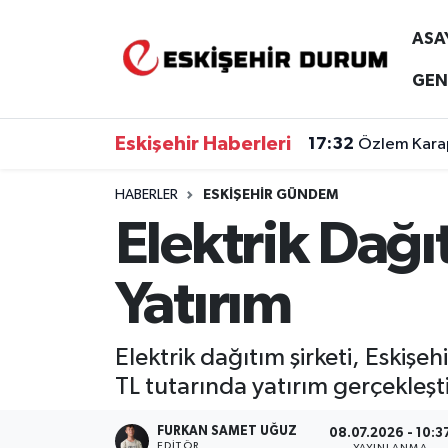
ASA
Eskişehir Nöbetçi Eczaneler
GEN
Eskişehir Hava Durumu
Eskişehir Haberleri
17:32
Özlem Karap
Eskişehir Namaz Vakitleri
HABERLER
ESKIŞEHIR GÜNDEM
Elektrik Dağı
Eskişehir Trafik Yoğunluk Haritası
Süper Lig Puan Durumu ve Fikstür
Yatırım
Tüm Manşetler
Elektrik dağıtım şirketi, Eskiş
Son Dakika Haberleri
TL tutarında yatırım gerçekleşt
Haber Arşivi
FURKAN SAMET UĞUZ
08.07.2026 - 10:3
EDITÖR