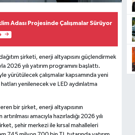
klim Adası Projesinde Çalışmalar Sürüyor
e
dağıtım şirketi, enerji altyapısını güçlendirmek
la 2026 yılı yatırım programını başlattı.
le yürütülecek çalışmalar kapsamında yeni
il hatları yenilenecek ve LED aydınlatma
ren bir şirket, enerji altyapısının
 artırılması amacıyla hazırladığı 2026 yılı
ket, şehir merkezi ile kırsal mahalleleri
m 745 milyon 700 bin TL tutarında yatırım