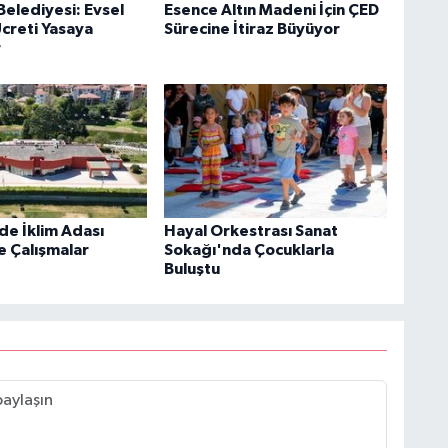
Belediyesi: Evsel
Esence Altın Madeni İçin ÇED
Ücreti Yasaya
Sürecine İtiraz Büyüyor
r
de İklim Adası
Hayal Orkestrası Sanat
e Çalışmalar
Sokağı'nda Çocuklarla
Buluştu