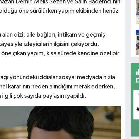
azan Demir, Melis Sezen ve Salih Bademci’nin
ili olduğu öne sürülürken yapım ekibinden henüz
alan dizi, aile bağları, intikam ve geçmiş
yesiyle izleyicilerin ilgisini çekiyordu.
 öne çıkan yapım, kısa sürede kendine özel bir
cağı yönündeki iddialar sosyal medyada hızla
final kararının neden alındığını merak ederken,
lgili çok sayıda paylaşım yapıldı.