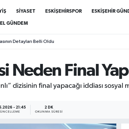
YİŞ
SİYASET
ESKİŞEHİRSPOR
ESKİŞEHİR GÜ
EL GÜNDEM
sının Detayları Belli Oldu
isi Neden Final Ya
lı” dizisinin final yapacağı iddiası sosya
5.2026 - 21:45
2 DK
ÜNCELLEME
OKUNMA SÜRESI