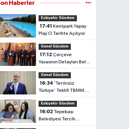
Son Haberler
Eskişehir Gündem
17:41
Kentpark Yapay
Plajı O Tarihte Açılıyor
Genel Gündem
17:12
Çerçeve
Yasasının Detayları Belli
Oldu
Genel Gündem
16:34
'Terörsüz
Türkiye' Teklifi TBMM
Başkanlığına Sunuldu
Eskişehir Gündem
16:02
Tepebaşı
Belediyesi Tercih
Desteğiyle Gençlerin