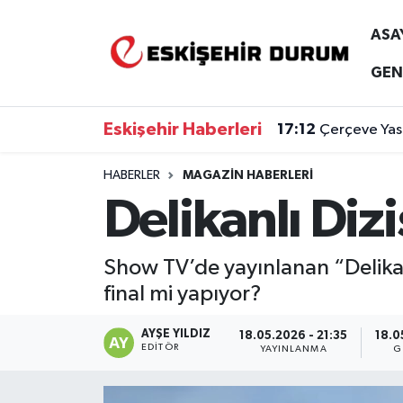
ASA
Eskişehir Nöbetçi Eczaneler
GEN
Eskişehir Hava Durumu
Eskişehir Haberleri
17:12
Çerçeve Yasa
Eskişehir Namaz Vakitleri
HABERLER
MAGAZIN HABERLERI
Delikanlı Diz
Eskişehir Trafik Yoğunluk Haritası
Süper Lig Puan Durumu ve Fikstür
Show TV’de yayınlanan “Delikan
final mi yapıyor?
Tüm Manşetler
AYŞE YILDIZ
18.05.2026 - 21:35
18.0
Son Dakika Haberleri
EDITÖR
YAYINLANMA
G
Haber Arşivi