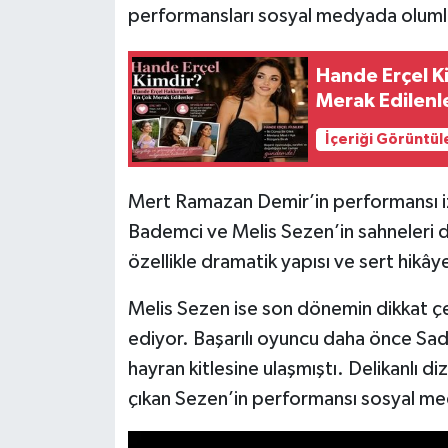
performansları sosyal medyada oluml
Hande Erçel K
Merak Edilenl
İçeriği Görüntül
Mert Ramazan Demir’in performansı izl
Bademci ve Melis Sezen’in sahneleri d
özellikle dramatik yapısı ve sert hikâyes
Melis Sezen ise son dönemin dikkat ç
ediyor. Başarılı oyuncu daha önce Sad
hayran kitlesine ulaşmıştı. Delikanlı diz
çıkan Sezen’in performansı sosyal med