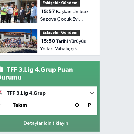
Eskişehir Gündem
Yanında
15:57
Başkan Ünlüce
Sazova Çocuk Evi
İnşaatını İnceledi
Eskişehir Gündem
15:50
Tarihi Yürüyüş
Yolları Mihalıççık
Rotasıyla Devam Etti
TFF 3.Lig 4.Grup Puan
Durumu
TFF 3.Lig 4.Grup
#
Takım
O
P
Detaylar için tıklayın