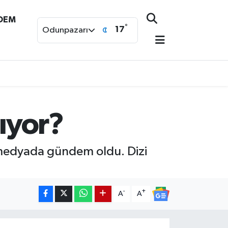
NDEM
°
17
Odunpazarı
pıyor?
l medyada gündem oldu. Dizi
-
+
A
A