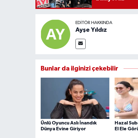
EDITÖR HAKKINDA
Ayşe Yıldız
Bunlar da ilginizi çekebilir
Ünlü Oyuncu Aslı İnandık
Hazal Sub
Dünya Evine Giriyor
El Ele Gör