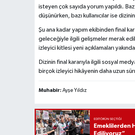
isteyen çok sayıda yorum yapıldı. Baz
düşünürken, bazı kullanıcılar ise dizi
Şu ana kadar yapım ekibinden final karar
geleceğiyle ilgili gelişmeler merak ed
izleyici kitlesi yeni açıklamaları yakınd
Dizinin final kararıyla ilgili sosyal 
birçok izleyici hikâyenin daha uzun sür
Muhabir:
Ayşe Yıldız
EDITÖRÜN SEÇTIĞI
Emeklilerden 
Ediliyoruz”