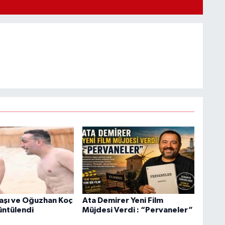
aşı ve Oğuzhan Koç
Ata Demirer Yeni Film
üntülendi
Müjdesi Verdi : “Pervaneler”