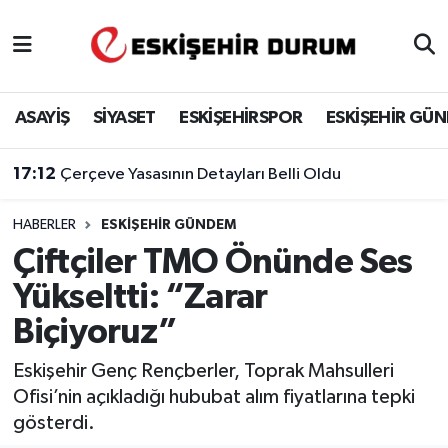
Eskişehir Nöbetçi Eczaneler
ASAYİŞ
SİYASET
ESKİŞEHİRSPOR
ESKİŞEHİR GÜ
Eskişehir Hava Durumu
17:12
Çerçeve Yasasının Detayları Belli Oldu
Eskişehir Namaz Vakitleri
HABERLER
ESKIŞEHIR GÜNDEM
Eskişehir Trafik Yoğunluk Haritası
Çiftçiler TMO Önünde Ses
Süper Lig Puan Durumu ve Fikstür
Yükseltti: “Zarar
Biçiyoruz”
Tüm Manşetler
Eskişehir Genç Rençberler, Toprak Mahsulleri
Son Dakika Haberleri
Ofisi’nin açıkladığı hububat alım fiyatlarına tepki
gösterdi.
Haber Arşivi