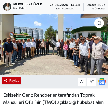
MERVE ESRA ÖZER
25.06.2026 - 14:48
25.06.2026 -
MUHABIR
YAYINLANMA
GÜNCELLE
Paylaş
-
+
A
A
Eskişehir Genç Rençberler tarafından Toprak
Mahsulleri Ofisi’nin (TMO) açıkladığı hububat alım