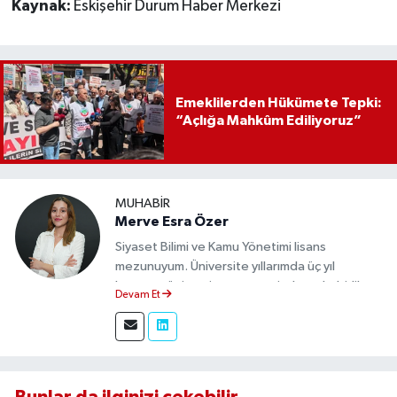
Kaynak:
Eskişehir Durum Haber Merkezi
Emeklilerden Hükümete Tepki:
“Açlığa Mahkûm Ediliyoruz”
MUHABIR
Merve Esra Özer
Siyaset Bilimi ve Kamu Yönetimi lisans
mezunuyum. Üniversite yıllarımda üç yıl
boyunca üniversite gazetesinde muhabirlik
Devam Et
yaptım. Edindiğim tecrübeyle, Eskişehir Durum
Haber'de sahadan doğru ve tarafsız bilgi
aktarımı sağlamaktayım.