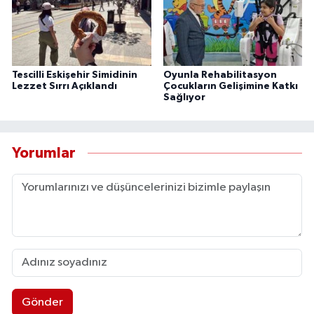
Tescilli Eskişehir Simidinin
Oyunla Rehabilitasyon
Lezzet Sırrı Açıklandı
Çocukların Gelişimine Katkı
Sağlıyor
Yorumlar
Gönder