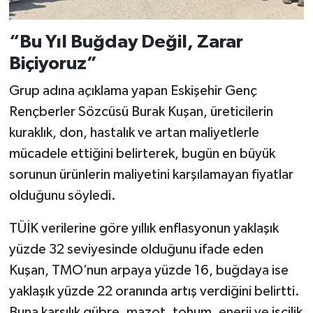
“Bu Yıl Buğday Değil, Zarar
Biçiyoruz”
Grup adına açıklama yapan Eskişehir Genç
Rençberler Sözcüsü Burak Kuşan, üreticilerin
kuraklık, don, hastalık ve artan maliyetlerle
mücadele ettiğini belirterek, bugün en büyük
sorunun ürünlerin maliyetini karşılamayan fiyatlar
olduğunu söyledi.
TÜİK verilerine göre yıllık enflasyonun yaklaşık
yüzde 32 seviyesinde olduğunu ifade eden
Kuşan, TMO’nun arpaya yüzde 16, buğdaya ise
yaklaşık yüzde 22 oranında artış verdiğini belirtti.
Buna karşılık gübre, mazot, tohum, enerji ve işçilik