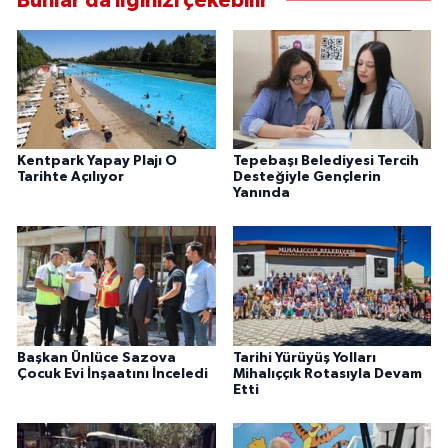
Bunlar da ilginizi çekebilir
Kentpark Yapay Plajı O
Tepebaşı Belediyesi Tercih
Tarihte Açılıyor
Desteğiyle Gençlerin
Yanında
Başkan Ünlüce Sazova
Tarihi Yürüyüş Yolları
Çocuk Evi İnşaatını İnceledi
Mihalıççık Rotasıyla Devam
Etti