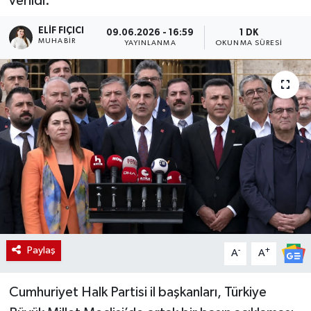
verildi.
ELIF FIÇICI
09.06.2026 - 16:59
1 DK
MUHABIR
YAYINLANMA
OKUNMA SÜRESI
Paylaş
-
+
A
A
Cumhuriyet Halk Partisi il başkanları, Türkiye