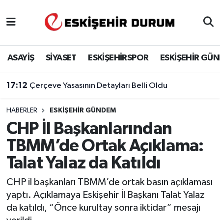
Eskişehir Nöbetçi Eczaneler
ASAYİŞ
SİYASET
ESKİŞEHİRSPOR
ESKİŞEHİR GÜ
Eskişehir Hava Durumu
17:12
Çerçeve Yasasının Detayları Belli Oldu
Eskişehir Namaz Vakitleri
HABERLER
ESKIŞEHIR GÜNDEM
Eskişehir Trafik Yoğunluk Haritası
CHP İl Başkanlarından
Süper Lig Puan Durumu ve Fikstür
TBMM’de Ortak Açıklama:
Talat Yalaz da Katıldı
Tüm Manşetler
CHP il başkanları TBMM’de ortak basın açıklaması
Son Dakika Haberleri
yaptı. Açıklamaya Eskişehir İl Başkanı Talat Yalaz
da katıldı, “Önce kurultay sonra iktidar” mesajı
Haber Arşivi