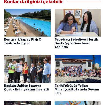
Bunlar da ilginizi çekebilir
Kentpark Yapay Plajı O
Tepebaşı Belediyesi Tercih
Tarihte Açılıyor
Desteğiyle Gençlerin
Yanında
Başkan Ünlüce Sazova
Tarihi Yürüyüş Yolları
Çocuk Evi İnşaatını İnceledi
Mihalıççık Rotasıyla Devam
Etti