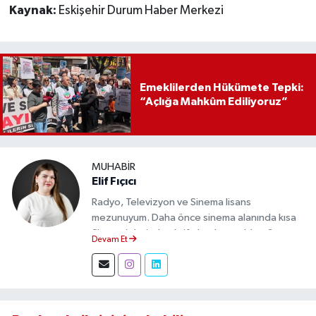
Kaynak:
Eskişehir Durum Haber Merkezi
Emeklilerden Hükümete Tepki:
“Açlığa Mahkûm Ediliyoruz”
MUHABIR
Elif Fıçıcı
Radyo, Televizyon ve Sinema lisans
mezunuyum. Daha önce sinema alanında kısa
film projelerinde aktif olarak yer aldım. Şu an
Devam Et
Eskişehir Durum Haber'de muhabir olarak
görev yapıyor, gündemi sahadan takip ederek
doğru ve tarafsız haberler üretiyorum.