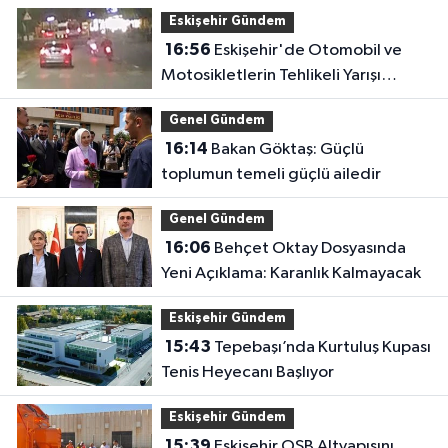
Eskişehir Gündem
16:56
Eskişehir'de Otomobil ve
Motosikletlerin Tehlikeli Yarışı
Kamerada
Genel Gündem
16:14
Bakan Göktaş: Güçlü
toplumun temeli güçlü ailedir
Genel Gündem
16:06
Behçet Oktay Dosyasında
Yeni Açıklama: Karanlık Kalmayacak
Eskişehir Gündem
15:43
Tepebaşı’nda Kurtuluş Kupası
Tenis Heyecanı Başlıyor
Eskişehir Gündem
15:39
Eskişehir OSB Altyapısını