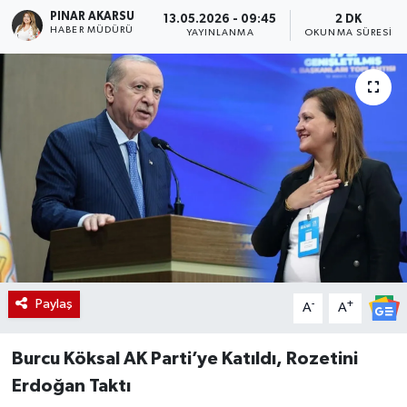
PINAR AKARSU
13.05.2026 - 09:45
2 DK
HABER MÜDÜRÜ
YAYINLANMA
OKUNMA SÜRESI
Paylaş
-
+
A
A
Burcu Köksal AK Parti’ye Katıldı, Rozetini
Erdoğan Taktı