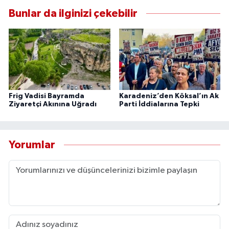
Bunlar da ilginizi çekebilir
Frig Vadisi Bayramda
Karadeniz’den Köksal’ın Ak
Ziyaretçi Akınına Uğradı
Parti İddialarına Tepki
Yorumlar