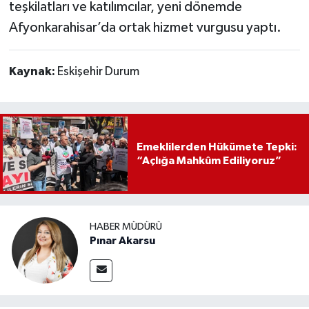
teşkilatları ve katılımcılar, yeni dönemde
Afyonkarahisar’da ortak hizmet vurgusu yaptı.
Kaynak:
Eskişehir Durum
Emeklilerden Hükümete Tepki:
“Açlığa Mahkûm Ediliyoruz”
HABER MÜDÜRÜ
Pınar Akarsu