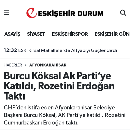
Eskişehir Nöbetçi Eczaneler
ASAYİŞ
SİYASET
ESKİŞEHİRSPOR
ESKİŞEHİR GÜ
Eskişehir Hava Durumu
12:32
ESKİ Kırsal Mahallelerde Altyapıyı Güçlendirdi
Eskişehir Namaz Vakitleri
HABERLER
AFYONKARAHISAR
Eskişehir Trafik Yoğunluk Haritası
Burcu Köksal Ak Parti’ye
Süper Lig Puan Durumu ve Fikstür
Katıldı, Rozetini Erdoğan
Taktı
Tüm Manşetler
CHP’den istifa eden Afyonkarahisar Belediye
Son Dakika Haberleri
Başkanı Burcu Köksal, AK Parti’ye katıldı. Rozetini
Cumhurbaşkanı Erdoğan taktı.
Haber Arşivi