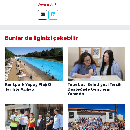
boyunca üniversite gazetesinde muhabirlik
Devam Et
yaptım. Edindiğim tecrübeyle, Eskişehir Durum
Haber'de sahadan doğru ve tarafsız bilgi
aktarımı sağlamaktayım.
Bunlar da ilginizi çekebilir
Kentpark Yapay Plajı O
Tepebaşı Belediyesi Tercih
Tarihte Açılıyor
Desteğiyle Gençlerin
Yanında