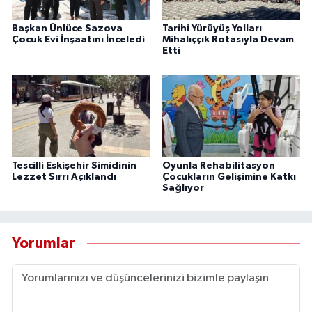
Başkan Ünlüce Sazova
Tarihi Yürüyüş Yolları
Çocuk Evi İnşaatını İnceledi
Mihalıççık Rotasıyla Devam
Etti
Tescilli Eskişehir Simidinin
Oyunla Rehabilitasyon
Lezzet Sırrı Açıklandı
Çocukların Gelişimine Katkı
Sağlıyor
Yorumlar