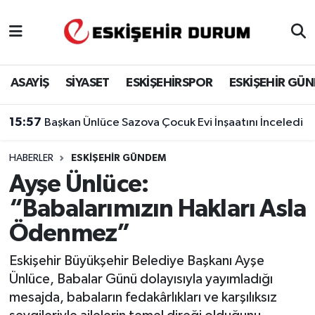
Eskişehir Nöbetçi Eczaneler
ASAYİŞ
SİYASET
ESKİŞEHİRSPOR
ESKİŞEHİR GÜ
Eskişehir Hava Durumu
15:57
Başkan Ünlüce Sazova Çocuk Evi İnşaatını İnceledi
Eskişehir Namaz Vakitleri
HABERLER
ESKIŞEHIR GÜNDEM
Eskişehir Trafik Yoğunluk Haritası
Ayşe Ünlüce:
Süper Lig Puan Durumu ve Fikstür
“Babalarımızın Hakları Asla
Ödenmez”
Tüm Manşetler
Eskişehir Büyükşehir Belediye Başkanı Ayşe
Son Dakika Haberleri
Ünlüce, Babalar Günü dolayısıyla yayımladığı
mesajda, babaların fedakârlıkları ve karşılıksız
Haber Arşivi