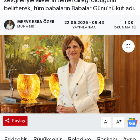
sevgileriyle ailelerin temel direği olduğunu
belirterek, tüm babaların Babalar Günü’nü kutladı.
MERVE ESRA ÖZER
22.06.2026 - 09:43
1 DK
MUHABIR
YAYINLANMA
OKUNMA SÜRE
Paylaş
-
+
A
A
Eskişehir Büyükşehir Belediye Başkanı Ayşe