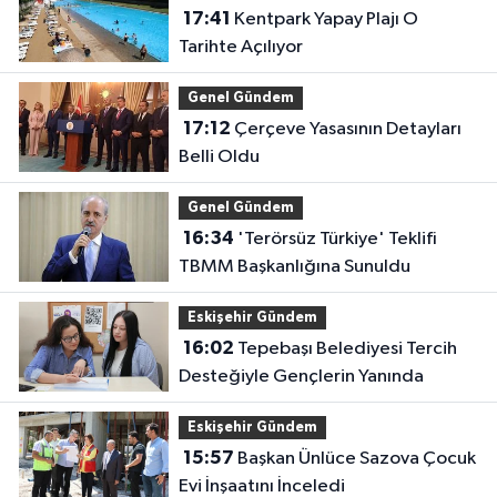
17:41
Kentpark Yapay Plajı O
Tarihte Açılıyor
Genel Gündem
17:12
Çerçeve Yasasının Detayları
Belli Oldu
Genel Gündem
16:34
'Terörsüz Türkiye' Teklifi
TBMM Başkanlığına Sunuldu
Eskişehir Gündem
16:02
Tepebaşı Belediyesi Tercih
Desteğiyle Gençlerin Yanında
Eskişehir Gündem
15:57
Başkan Ünlüce Sazova Çocuk
Evi İnşaatını İnceledi