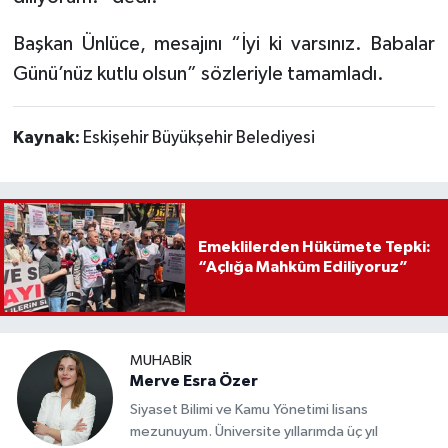
Başkan Ünlüce, mesajını “İyi ki varsınız. Babalar
Günü’nüz kutlu olsun” sözleriyle tamamladı.
Kaynak:
Eskişehir Büyükşehir Belediyesi
Emeklilerden Hükümete Tepki:
“Açlığa Mahkûm Ediliyoruz”
MUHABIR
Merve Esra Özer
Siyaset Bilimi ve Kamu Yönetimi lisans
mezunuyum. Üniversite yıllarımda üç yıl