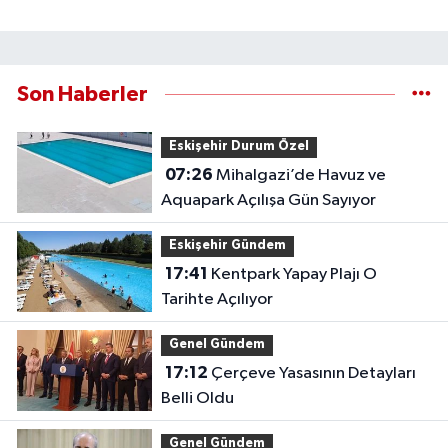
Son Haberler
Eskişehir Durum Özel
07:26
Mihalgazi’de Havuz ve
Aquapark Açılışa Gün Sayıyor
Eskişehir Gündem
17:41
Kentpark Yapay Plajı O
Tarihte Açılıyor
Genel Gündem
17:12
Çerçeve Yasasının Detayları
Belli Oldu
Genel Gündem