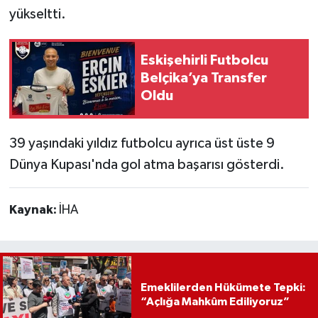
yükseltti.
Eskişehirli Futbolcu
Belçika’ya Transfer
Oldu
39 yaşındaki yıldız futbolcu ayrıca üst üste 9
Dünya Kupası'nda gol atma başarısı gösterdi.
Kaynak:
İHA
Emeklilerden Hükümete Tepki:
“Açlığa Mahkûm Ediliyoruz”