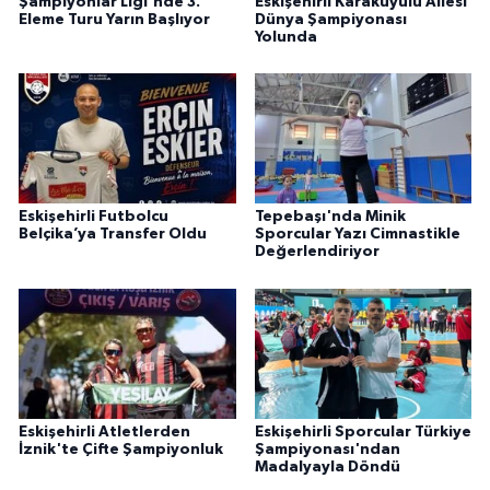
Şampiyonlar Ligi'nde 3.
Eskişehirli Karakuyulu Ailesi
Eleme Turu Yarın Başlıyor
Dünya Şampiyonası
Yolunda
Eskişehirli Futbolcu
Tepebaşı'nda Minik
Belçika’ya Transfer Oldu
Sporcular Yazı Cimnastikle
Değerlendiriyor
Eskişehirli Atletlerden
Eskişehirli Sporcular Türkiye
İznik'te Çifte Şampiyonluk
Şampiyonası'ndan
Madalyayla Döndü