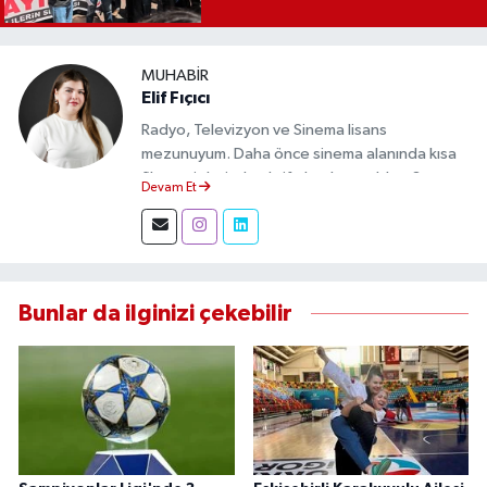
MUHABIR
Elif Fıçıcı
Radyo, Televizyon ve Sinema lisans
mezunuyum. Daha önce sinema alanında kısa
film projelerinde aktif olarak yer aldım. Şu an
Devam Et
Eskişehir Durum Haber'de muhabir olarak
görev yapıyor, gündemi sahadan takip ederek
doğru ve tarafsız haberler üretiyorum.
Bunlar da ilginizi çekebilir