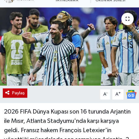
YAYINLANMA
OKUNMA SÜRESI
Paylaş
-
+
A
A
2026 FIFA Dünya Kupası son 16 turunda Arjantin
ile Mısır, Atlanta Stadyumu'nda karşı karşıya
geldi. Fransız hakem François Letexier'in