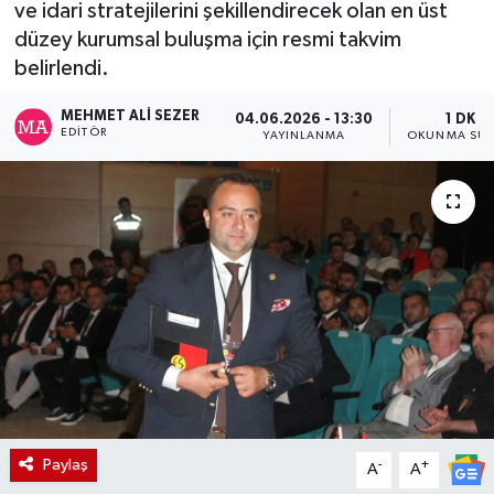
ve idari stratejilerini şekillendirecek olan en üst
düzey kurumsal buluşma için resmi takvim
belirlendi.
MEHMET ALI SEZER
04.06.2026 - 13:30
1 DK
EDITÖR
YAYINLANMA
OKUNMA SÜR
Paylaş
-
+
A
A