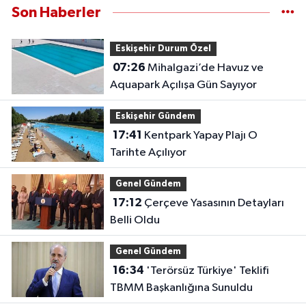
Son Haberler
Eskişehir Durum Özel
07:26
Mihalgazi’de Havuz ve
Aquapark Açılışa Gün Sayıyor
Eskişehir Gündem
17:41
Kentpark Yapay Plajı O
Tarihte Açılıyor
Genel Gündem
17:12
Çerçeve Yasasının Detayları
Belli Oldu
Genel Gündem
16:34
'Terörsüz Türkiye' Teklifi
TBMM Başkanlığına Sunuldu