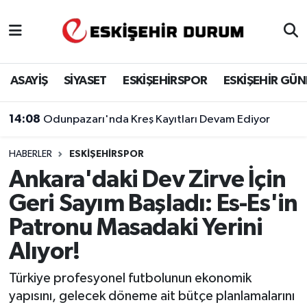
Eskişehir Nöbetçi Eczaneler
ASAYİŞ
SİYASET
ESKİŞEHİRSPOR
ESKİŞEHİR GÜ
Eskişehir Hava Durumu
14:08
Odunpazarı'nda Kreş Kayıtları Devam Ediyor
Eskişehir Namaz Vakitleri
HABERLER
ESKIŞEHIRSPOR
Eskişehir Trafik Yoğunluk Haritası
Ankara'daki Dev Zirve İçin
Süper Lig Puan Durumu ve Fikstür
Geri Sayım Başladı: Es-Es'in
Patronu Masadaki Yerini
Tüm Manşetler
Alıyor!
Son Dakika Haberleri
Türkiye profesyonel futbolunun ekonomik
yapısını, gelecek döneme ait bütçe planlamalarını
Haber Arşivi