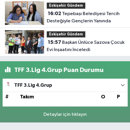
Eskişehir Gündem
16:02
Tepebaşı Belediyesi Tercih
Desteğiyle Gençlerin Yanında
Eskişehir Gündem
15:57
Başkan Ünlüce Sazova Çocuk
Evi İnşaatını İnceledi
TFF 3.Lig 4.Grup Puan Durumu
TFF 3.Lig 4.Grup
#
Takım
O
P
Detaylar için tıklayın