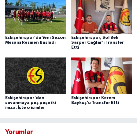
Eskişehirspor’da Yeni Sezon
Eskişehirspor, Sol Bek
Mesaisi Resmen Başladı
Sarper Çağlar'ı Transfer
Etti
Eskişehirspor'dan
Eskişehirspor Kerem
savunmaya peş peşe iki
Baykuş'u Transfer Etti
imza: İşte o isimler
Yorumlar