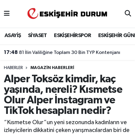
Eskişehir Nöbetçi Eczaneler
ASAYİŞ
SİYASET
ESKİŞEHİRSPOR
ESKİŞEHİR GÜ
Eskişehir Hava Durumu
17:48
81 İlin Valiliğine Toplam 30 Bin TYP Kontenjanı
Eskişehir Namaz Vakitleri
HABERLER
MAGAZIN HABERLERI
Eskişehir Trafik Yoğunluk Haritası
Alper Toksöz kimdir, kaç
Süper Lig Puan Durumu ve Fikstür
yaşında, nereli? Kısmetse
Olur Alper İnstagram ve
Tüm Manşetler
TikTok hesapları nedir?
Son Dakika Haberleri
“Kısmetse Olur”un yeni sezonunda kadınların ve
izleyicilerin dikkatini çeken yarışmacılardan biri de
Haber Arşivi