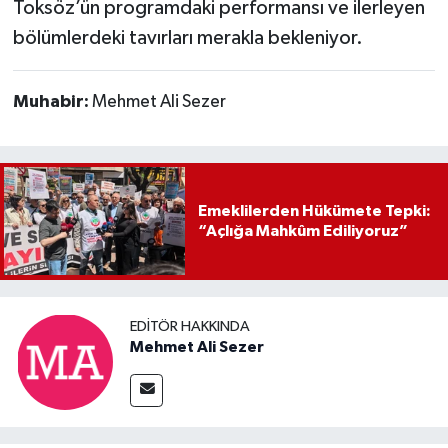
Toksöz’ün programdaki performansı ve ilerleyen
bölümlerdeki tavırları merakla bekleniyor.
Muhabir:
Mehmet Ali Sezer
Emeklilerden Hükümete Tepki:
“Açlığa Mahkûm Ediliyoruz”
EDITÖR HAKKINDA
Mehmet Ali Sezer