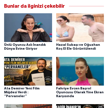
Bunlar da ilginizi çekebilir
Ünlü Oyuncu Aslı İnandık
Hazal Subaşı ve Oğuzhan
Dünya Evine Giriyor
Koç El Ele Görüntülendi
Ata Demirer Yeni Film
Fahriye Evcen Başrol
Müjdesi Verdi :
Oyuncusu Olarak Yine Ekran
“Pervaneler”
Karşısında