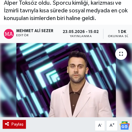
Alper Toksöz oldu. Sporcu kimliği, karizması ve
İzmirli tavrıyla kısa sürede sosyal medyada en çok
konuşulan isimlerden biri haline geldi.
MEHMET ALI SEZER
23.05.2026 - 15:02
1 DK
EDITÖR
YAYINLANMA
OKUNMA SÜR
Paylaş
-
+
A
A