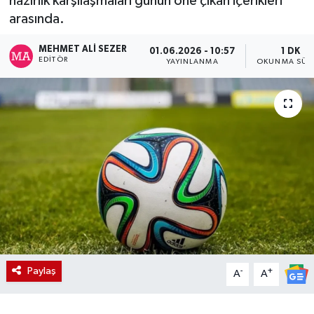
hazırlık karşılaşmaları günün öne çıkan içerikleri
arasında.
MEHMET ALI SEZER
01.06.2026 - 10:57
1 DK
EDITÖR
YAYINLANMA
OKUNMA SÜR
Paylaş
-
+
A
A