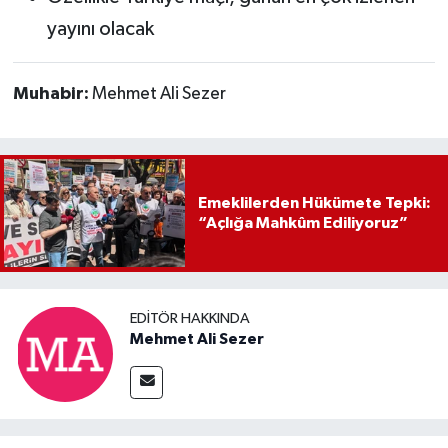
yayını olacak
Muhabir:
Mehmet Ali Sezer
Emeklilerden Hükümete Tepki:
“Açlığa Mahkûm Ediliyoruz”
EDITÖR HAKKINDA
Mehmet Ali Sezer