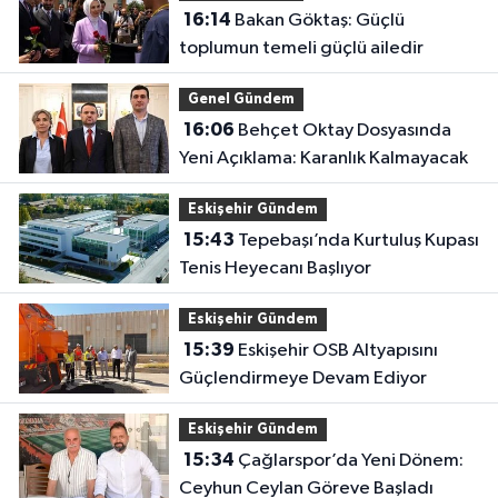
16:14
Bakan Göktaş: Güçlü
toplumun temeli güçlü ailedir
Genel Gündem
16:06
Behçet Oktay Dosyasında
Yeni Açıklama: Karanlık Kalmayacak
Eskişehir Gündem
15:43
Tepebaşı’nda Kurtuluş Kupası
Tenis Heyecanı Başlıyor
Eskişehir Gündem
15:39
Eskişehir OSB Altyapısını
Güçlendirmeye Devam Ediyor
Eskişehir Gündem
15:34
Çağlarspor’da Yeni Dönem:
Ceyhun Ceylan Göreve Başladı