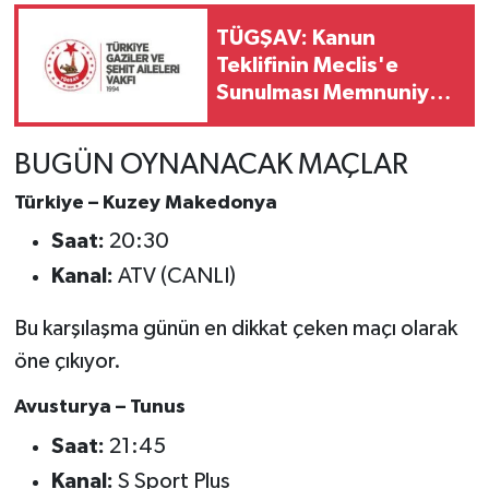
TÜGŞAV: Kanun
Teklifinin Meclis'e
Sunulması Memnuniyet
Verici
BUGÜN OYNANACAK MAÇLAR
Türkiye – Kuzey Makedonya
Saat:
20:30
Kanal:
ATV (CANLI)
Bu karşılaşma günün en dikkat çeken maçı olarak
öne çıkıyor.
Avusturya – Tunus
Saat:
21:45
Kanal:
S Sport Plus