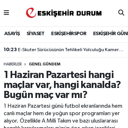
Eskişehir Nöbetçi Eczaneler
ASAYİŞ
SİYASET
ESKİŞEHİRSPOR
ESKİŞEHİR GÜ
Eskişehir Hava Durumu
10:23
E-Skuter Sürücüsünün Tehlikeli Yolculuğu Kamerada
Eskişehir Namaz Vakitleri
HABERLER
GENEL GÜNDEM
Eskişehir Trafik Yoğunluk Haritası
1 Haziran Pazartesi hangi
Süper Lig Puan Durumu ve Fikstür
maçlar var, hangi kanalda?
Bugün maç var mı?
Tüm Manşetler
1 Haziran Pazartesi günü futbol ekranlarında hem
Son Dakika Haberleri
canlı maçlar hem de yoğun spor programları yer
alıyor. Özellikle A Milli Takım ve bazı uluslararası
Haber Arşivi