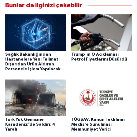
Bunlar da ilginizi çekebilir
Sağlık Bakanlığından
Trump'ın O Açıklaması
Hastanelere Yeni Talimat:
Petrol Fiyatlarını Düşürdü
Dışarıdan Ürün Aldıran
Personele İşlem Yapılacak
Türk Yük Gemisine
TÜGŞAV: Kanun Teklifinin
Karadeniz'de Saldırı: 4
Meclis'e Sunulması
Yaralı
Memnuniyet Verici