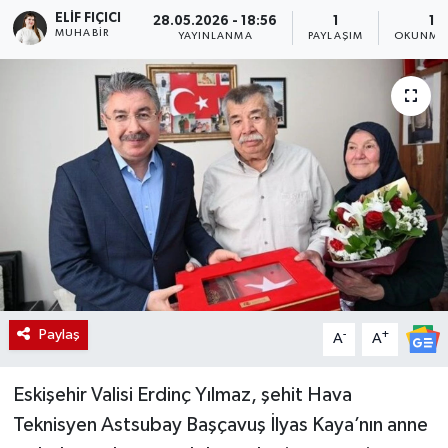
ELIF FIÇICI
28.05.2026 - 18:56
1
1 
MUHABIR
YAYINLANMA
PAYLAŞIM
OKUNMA 
Paylaş
-
+
A
A
Eskişehir Valisi Erdinç Yılmaz, şehit Hava
Teknisyen Astsubay Başçavuş İlyas Kaya’nın anne