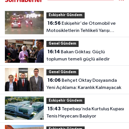
Son Haberler
Eskişehir Gündem
16:56
Eskişehir'de Otomobil ve
Motosikletlerin Tehlikeli Yarışı
Kamerada
Genel Gündem
16:14
Bakan Göktaş: Güçlü
toplumun temeli güçlü ailedir
Genel Gündem
16:06
Behçet Oktay Dosyasında
Yeni Açıklama: Karanlık Kalmayacak
Eskişehir Gündem
15:43
Tepebaşı’nda Kurtuluş Kupası
Tenis Heyecanı Başlıyor