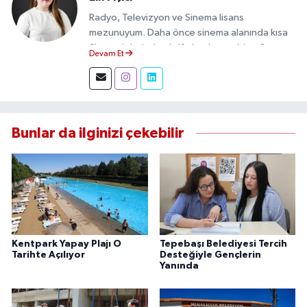
Radyo, Televizyon ve Sinema lisans
mezunuyum. Daha önce sinema alanında kısa
film projelerinde aktif olarak yer aldım. Şu an
Devam Et
Eskişehir Durum Haber'de muhabir olarak
görev yapıyor, gündemi sahadan takip ederek
doğru ve tarafsız haberler üretiyorum.
Bunlar da ilginizi çekebilir
Kentpark Yapay Plajı O
Tepebaşı Belediyesi Tercih
Tarihte Açılıyor
Desteğiyle Gençlerin
Yanında