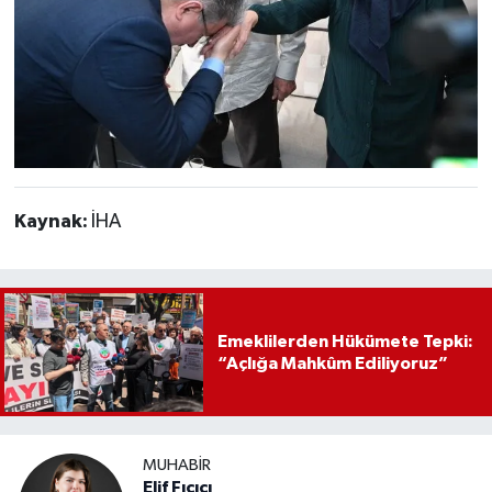
Kaynak:
İHA
Emeklilerden Hükümete Tepki:
“Açlığa Mahkûm Ediliyoruz”
MUHABIR
Elif Fıçıcı