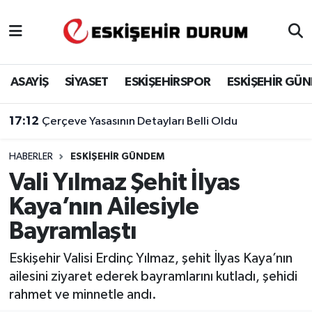
Eskişehir Nöbetçi Eczaneler
ASAYİŞ
SİYASET
ESKİŞEHİRSPOR
ESKİŞEHİR GÜ
Eskişehir Hava Durumu
17:12
Çerçeve Yasasının Detayları Belli Oldu
Eskişehir Namaz Vakitleri
HABERLER
ESKIŞEHIR GÜNDEM
Eskişehir Trafik Yoğunluk Haritası
Vali Yılmaz Şehit İlyas
Süper Lig Puan Durumu ve Fikstür
Kaya’nın Ailesiyle
Bayramlaştı
Tüm Manşetler
Eskişehir Valisi Erdinç Yılmaz, şehit İlyas Kaya’nın
Son Dakika Haberleri
ailesini ziyaret ederek bayramlarını kutladı, şehidi
rahmet ve minnetle andı.
Haber Arşivi