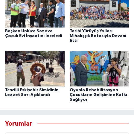
Başkan Ünlüce Sazova
Tarihi Yürüyüş Yolları
Çocuk Evi İnşaatını İnceledi
Mihalıççık Rotasıyla Devam
Etti
Tescilli Eskişehir Simidinin
Oyunla Rehabilitasyon
Lezzet Sırrı Açıklandı
Çocukların Gelişimine Katkı
Sağlıyor
Yorumlar