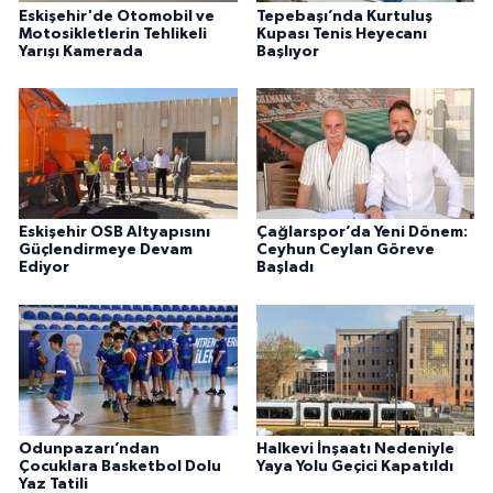
Eskişehir'de Otomobil ve
Tepebaşı’nda Kurtuluş
Motosikletlerin Tehlikeli
Kupası Tenis Heyecanı
Yarışı Kamerada
Başlıyor
Eskişehir OSB Altyapısını
Çağlarspor’da Yeni Dönem:
Güçlendirmeye Devam
Ceyhun Ceylan Göreve
Ediyor
Başladı
Odunpazarı’ndan
Halkevi İnşaatı Nedeniyle
Çocuklara Basketbol Dolu
Yaya Yolu Geçici Kapatıldı
Yaz Tatili