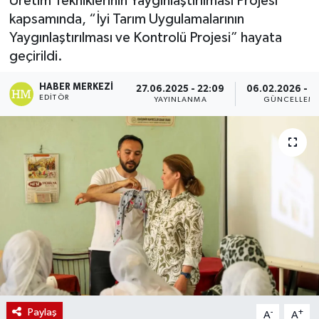
Üretim Tekniklerinin Yaygınlaştırılması Projesi”
kapsamında, “İyi Tarım Uygulamalarının
Yaygınlaştırılması ve Kontrolü Projesi” hayata
geçirildi.
HABER MERKEZI
27.06.2025 - 22:09
06.02.2026 - 0
EDITÖR
YAYINLANMA
GÜNCELLEM
Paylaş
-
+
A
A