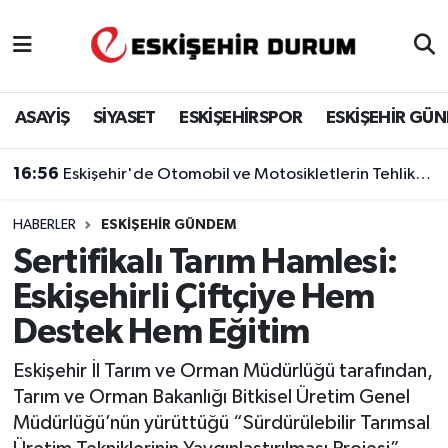
Eskişehir Nöbetçi Eczaneler
ASAYİŞ
SİYASET
ESKİŞEHİRSPOR
ESKİŞEHİR GÜ
Eskişehir Hava Durumu
16:56
Eskişehir'de Otomobil ve Motosikletlerin Tehlikeli Yarışı Kamerada
Eskişehir Namaz Vakitleri
HABERLER
ESKIŞEHIR GÜNDEM
Eskişehir Trafik Yoğunluk Haritası
Sertifikalı Tarım Hamlesi:
Süper Lig Puan Durumu ve Fikstür
Eskişehirli Çiftçiye Hem
Destek Hem Eğitim
Tüm Manşetler
Eskişehir İl Tarım ve Orman Müdürlüğü tarafından,
Son Dakika Haberleri
Tarım ve Orman Bakanlığı Bitkisel Üretim Genel
Müdürlüğü’nün yürüttüğü “Sürdürülebilir Tarımsal
Haber Arşivi