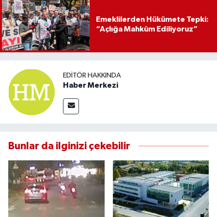
Emeklilerden Hükümete Tepki:
“Açlığa Mahkûm Ediliyoruz”
EDITÖR HAKKINDA
Haber Merkezi
Bunlar da ilginizi çekebilir