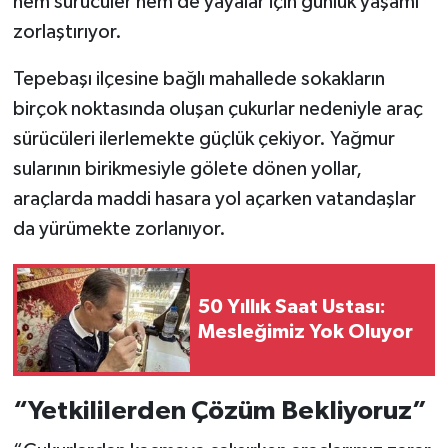
hem sürücüler hem de yayalar için günlük yaşamı
zorlaştırıyor.
Tepebaşı ilçesine bağlı mahallede sokakların
birçok noktasında oluşan çukurlar nedeniyle araç
sürücüleri ilerlemekte güçlük çekiyor. Yağmur
sularının birikmesiyle gölete dönen yollar,
araçlarda maddi hasara yol açarken vatandaşlar
da yürümekte zorlanıyor.
50 Yıllık Saat Ustası:
Mesleğimiz Yok Oluyor
“Yetkililerden Çözüm Bekliyoruz”