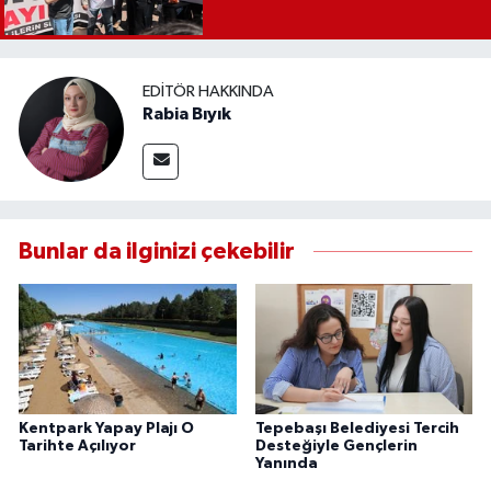
EDITÖR HAKKINDA
Rabia Bıyık
Bunlar da ilginizi çekebilir
Kentpark Yapay Plajı O
Tepebaşı Belediyesi Tercih
Tarihte Açılıyor
Desteğiyle Gençlerin
Yanında