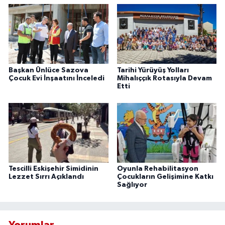
Başkan Ünlüce Sazova
Tarihi Yürüyüş Yolları
Çocuk Evi İnşaatını İnceledi
Mihalıççık Rotasıyla Devam
Etti
Tescilli Eskişehir Simidinin
Oyunla Rehabilitasyon
Lezzet Sırrı Açıklandı
Çocukların Gelişimine Katkı
Sağlıyor