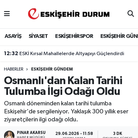
Eskişehir Nöbetçi Eczaneler
ASAYİŞ
SİYASET
ESKİŞEHİRSPOR
ESKİŞEHİR GÜ
Eskişehir Hava Durumu
12:32
ESKİ Kırsal Mahallelerde Altyapıyı Güçlendirdi
Eskişehir Namaz Vakitleri
HABERLER
ESKIŞEHIR GÜNDEM
Eskişehir Trafik Yoğunluk Haritası
Osmanlı'dan Kalan Tarihi
Süper Lig Puan Durumu ve Fikstür
Tulumba İlgi Odağı Oldu
Tüm Manşetler
Osmanlı döneminden kalan tarihi tulumba
Eskişehir'de sergileniyor. Yaklaşık 300 yıllık eser
Son Dakika Haberleri
ziyaretçilerin ilgi odağı oldu.
Haber Arşivi
PINAR AKARSU
29.06.2026 - 11:58
3 DK
HABER MÜDÜRÜ