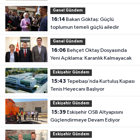
Kamerada
Genel Gündem
16:14
Bakan Göktaş: Güçlü
toplumun temeli güçlü ailedir
Genel Gündem
16:06
Behçet Oktay Dosyasında
Yeni Açıklama: Karanlık Kalmayacak
Eskişehir Gündem
15:43
Tepebaşı’nda Kurtuluş Kupası
Tenis Heyecanı Başlıyor
Eskişehir Gündem
15:39
Eskişehir OSB Altyapısını
Güçlendirmeye Devam Ediyor
Eskişehir Gündem