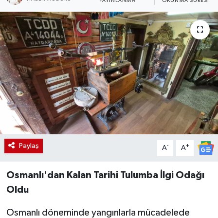
YAYINLANMA
OKUNMA SÜRESI
Paylaş
-
+
A
A
Osmanlı'dan Kalan Tarihi Tulumba İlgi Odağı
Oldu
Osmanlı döneminde yangınlarla mücadelede