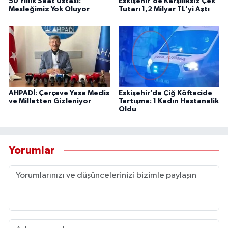
50 Yıllık Saat Ustası:
Eskişehir'de Karşılıksız Çek
Mesleğimiz Yok Oluyor
Tutarı 1,2 Milyar TL'yi Aştı
AHPADİ: Çerçeve Yasa Meclis
Eskişehir’de Çiğ Köftecide
ve Milletten Gizleniyor
Tartışma: 1 Kadın Hastanelik
Oldu
Yorumlar