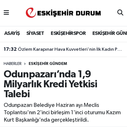
Eskişehir Nöbetçi Eczaneler
ASAYİŞ
SİYASET
ESKİŞEHİRSPOR
ESKİŞEHİR GÜ
Eskişehir Hava Durumu
17:32
Özlem Karapınar Hava Kuvvetleri'nin İlk Kadın Paşası Oldu
Eskişehir Namaz Vakitleri
HABERLER
ESKIŞEHIR GÜNDEM
Eskişehir Trafik Yoğunluk Haritası
Odunpazarı’nda 1,9
Süper Lig Puan Durumu ve Fikstür
Milyarlık Kredi Yetkisi
Talebi
Tüm Manşetler
Odunpazarı Belediye Haziran ayı Meclis
Son Dakika Haberleri
Toplantısı'nın 2'inci birleşim 1'inci oturumu Kazım
Kurt Başkanlığı'nda gerçekleştirildi.
Haber Arşivi