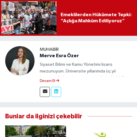
Emeklilerden Hükümete Tepki:
“Açlığa Mahkûm Ediliyoruz”
MUHABIR
Merve Esra Özer
Siyaset Bilimi ve Kamu Yönetimi lisans
mezunuyum. Üniversite yıllarımda üç yıl
boyunca üniversite gazetesinde muhabirlik
Devam Et
yaptım. Edindiğim tecrübeyle, Eskişehir Durum
Haber'de sahadan doğru ve tarafsız bilgi
aktarımı sağlamaktayım.
Bunlar da ilginizi çekebilir