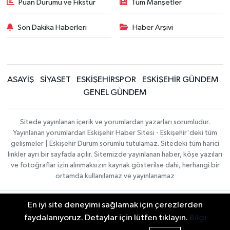
Puan Durumu ve Fikstür
Tüm Manşetler
Son Dakika Haberleri
Haber Arşivi
ASAYİŞ
SİYASET
ESKİŞEHİRSPOR
ESKİŞEHİR GÜNDEM
GENEL GÜNDEM
Sitede yayınlanan içerik ve yorumlardan yazarları sorumludur.
Yayınlanan yorumlardan Eskişehir Haber Sitesi - Eskişehir'deki tüm
gelişmeler | Eskişehir Durum sorumlu tutulamaz. Sitedeki tüm harici
linkler ayrı bir sayfada açılır. Sitemizde yayınlanan haber, köşe yazıları
ve fotoğraflar izin alınmaksızın kaynak gösterilse dahi, herhangi bir
ortamda kullanılamaz ve yayınlanamaz
En iyi site deneyimi sağlamak için çerezlerden
Gizlilik Sözleşmesi
Hakkımızda
Haber Yazılımı:
TE
İletişim
Topluluk Kuralları
faydalanıyoruz. Detaylar için lütfen tıklayın.
Bilgi
Bilişim
| Copyright ©
Yayın İlkeleri
2026