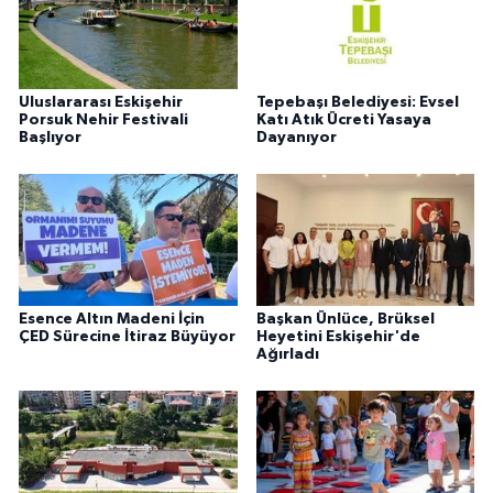
Uluslararası Eskişehir
Tepebaşı Belediyesi: Evsel
Porsuk Nehir Festivali
Katı Atık Ücreti Yasaya
Başlıyor
Dayanıyor
Esence Altın Madeni İçin
Başkan Ünlüce, Brüksel
ÇED Sürecine İtiraz Büyüyor
Heyetini Eskişehir'de
Ağırladı