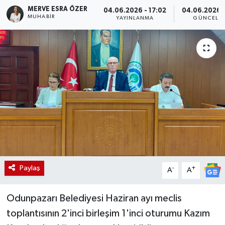
MERVE ESRA ÖZER
04.06.2026 - 17:02
04.06.2026 -
MUHABIR
YAYINLANMA
GÜNCELL
Paylaş
-
+
A
A
Odunpazarı Belediyesi Haziran ayı meclis
toplantısının 2'inci birleşim 1'inci oturumu Kazım