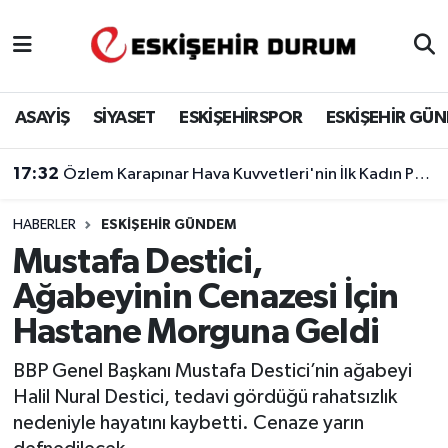
Eskişehir Nöbetçi Eczaneler
ASAYİŞ
SİYASET
ESKİŞEHİRSPOR
ESKİŞEHİR GÜ
Eskişehir Hava Durumu
17:32
Özlem Karapınar Hava Kuvvetleri'nin İlk Kadın Paşası Oldu
Eskişehir Namaz Vakitleri
HABERLER
ESKIŞEHIR GÜNDEM
Eskişehir Trafik Yoğunluk Haritası
Mustafa Destici,
Süper Lig Puan Durumu ve Fikstür
Ağabeyinin Cenazesi İçin
Hastane Morguna Geldi
Tüm Manşetler
BBP Genel Başkanı Mustafa Destici’nin ağabeyi
Son Dakika Haberleri
Halil Nural Destici, tedavi gördüğü rahatsızlık
nedeniyle hayatını kaybetti. Cenaze yarın
Haber Arşivi