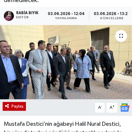
defnedilecek.
RABIA BIYIK
03.06.2026 - 12:04
03.06.2026 - 13:27
EDITÖR
YAYINLANMA
GÜNCELLEME
Paylaş
-
+
A
A
Mustafa Destici’nin ağabeyi Halil Nural Destici,