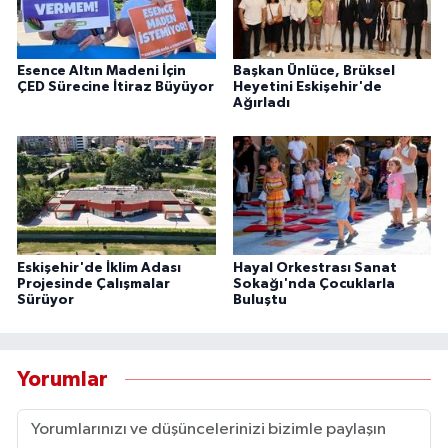
Esence Altın Madeni İçin
Başkan Ünlüce, Brüksel
ÇED Sürecine İtiraz Büyüyor
Heyetini Eskişehir'de
Ağırladı
Eskişehir'de İklim Adası
Hayal Orkestrası Sanat
Projesinde Çalışmalar
Sokağı'nda Çocuklarla
Sürüyor
Buluştu
Yorumlar