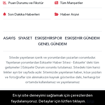
Puan Durumu ve Fikstür
Tüm Manşetler
Son Dakika Haberleri
Haber Arşivi
ASAYİŞ
SİYASET
ESKİŞEHİRSPOR
ESKİŞEHİR GÜNDEM
GENEL GÜNDEM
Sitede yayınlanan içerik ve yorumlardan yazarları sorumludur.
Yayınlanan yorumlardan Eskişehir Haber Sitesi - Eskişehir'deki tüm
gelişmeler | Eskişehir Durum sorumlu tutulamaz. Sitedeki tüm harici
linkler ayrı bir sayfada açılır. Sitemizde yayınlanan haber, köşe yazıları
ve fotoğraflar izin alınmaksızın kaynak gösterilse dahi, herhangi bir
ortamda kullanılamaz ve yayınlanamaz
En iyi site deneyimi sağlamak için çerezlerden
Gizlilik Sözleşmesi
Hakkımızda
Haber Yazılımı:
TE
İletişim
Topluluk Kuralları
faydalanıyoruz. Detaylar için lütfen tıklayın.
Bilgi
Bilişim
| Copyright ©
Yayın İlkeleri