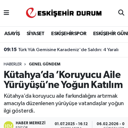
Eskişehir Nöbetçi Eczaneler
ASAYİŞ
SİYASET
ESKİŞEHİRSPOR
ESKİŞEHİR GÜ
Eskişehir Hava Durumu
09:15
Türk Yük Gemisine Karadeniz'de Saldırı: 4 Yaralı
Eskişehir Namaz Vakitleri
HABERLER
GENEL GÜNDEM
Eskişehir Trafik Yoğunluk Haritası
Kütahya’da ’Koruyucu Aile
Süper Lig Puan Durumu ve Fikstür
Yürüyüşü’ne Yoğun Katılım
Tüm Manşetler
Kütahya’da koruyucu aile farkındalığını artırmak
amacıyla düzenlenen yürüyüşe vatandaşlar yoğun
Son Dakika Haberleri
ilgi gösterdi.
Haber Arşivi
HABER MERKEZI
01.07.2025 - 16:12
06.02.2026 - 09
EDITÖR