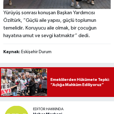
Yürüyüş sonrası konuşan Başkan Yardımcısı
Öziltürk, “Güçlü aile yapısı, güçlü toplumun
temelidir. Koruyucu aile olmak, bir çocuğun
hayatına umut ve sevgi katmaktır” dedi.
Kaynak:
Eskişehir Durum
Emeklilerden Hükümete Tepki:
“Açlığa Mahkûm Ediliyoruz”
EDITÖR HAKKINDA