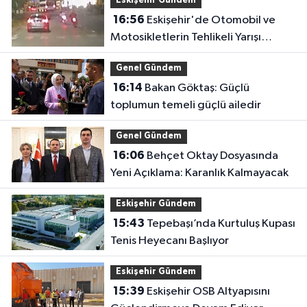
Eskişehir Gündem
16:56
Eskişehir'de Otomobil ve
Motosikletlerin Tehlikeli Yarışı
Kamerada
Genel Gündem
16:14
Bakan Göktaş: Güçlü
toplumun temeli güçlü ailedir
Genel Gündem
16:06
Behçet Oktay Dosyasında
Yeni Açıklama: Karanlık Kalmayacak
Eskişehir Gündem
15:43
Tepebaşı’nda Kurtuluş Kupası
Tenis Heyecanı Başlıyor
Eskişehir Gündem
15:39
Eskişehir OSB Altyapısını