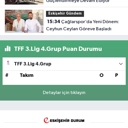
Güçlendirmeye Devam Ediyor
Eskişehir Gündem
15:34
Çağlarspor’da Yeni Dönem:
Ceyhun Ceylan Göreve Başladı
TFF 3.Lig 4.Grup Puan Durumu
TFF 3.Lig 4.Grup
#
Takım
O
P
Detaylar için tıklayın