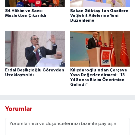
84 Hâkim ve Savcı
Bakan Göktaş'tan Gazilere
Meslekten Çıkarıldı
Ve Şehit Ailelerine Yeni
Düzenleme
Erdal Beşikçioğlu Görevden
Kılıçdaroğlu'ndan Çerçeve
Uzaklaştırıldı
Yasa Değerlendirmesi: "13
Yıl Sonra Bizim Önerimize
Gelindi"
Yorumlar