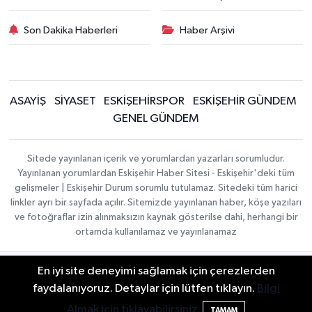
Son Dakika Haberleri
Haber Arşivi
ASAYİŞ
SİYASET
ESKİŞEHİRSPOR
ESKİŞEHİR GÜNDEM
GENEL GÜNDEM
Sitede yayınlanan içerik ve yorumlardan yazarları sorumludur.
Yayınlanan yorumlardan Eskişehir Haber Sitesi - Eskişehir'deki tüm
gelişmeler | Eskişehir Durum sorumlu tutulamaz. Sitedeki tüm harici
linkler ayrı bir sayfada açılır. Sitemizde yayınlanan haber, köşe yazıları
ve fotoğraflar izin alınmaksızın kaynak gösterilse dahi, herhangi bir
ortamda kullanılamaz ve yayınlanamaz
En iyi site deneyimi sağlamak için çerezlerden
Gizlilik Sözleşmesi
Hakkımızda
Haber Yazılımı:
TE
İletişim
Topluluk Kuralları
faydalanıyoruz. Detaylar için lütfen tıklayın.
Bilgi
Bilişim
| Copyright ©
Yayın İlkeleri
2026
Almak için tıklayabilirsiniz.
TAMAM