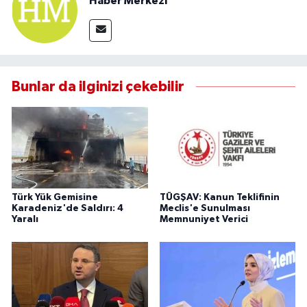
Haber Merkezi
Bunlar da ilginizi çekebilir
Türk Yük Gemisine
TÜGŞAV: Kanun Teklifinin
Karadeniz'de Saldırı: 4
Meclis'e Sunulması
Yaralı
Memnuniyet Verici