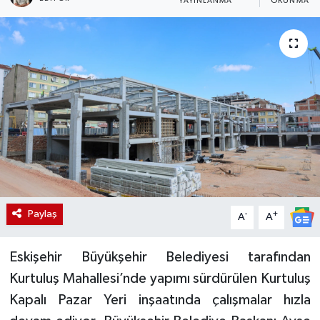
YAYINLANMA
OKUNMA SÜ
Paylaş
-
+
A
A
Eskişehir Büyükşehir Belediyesi tarafından
Kurtuluş Mahallesi’nde yapımı sürdürülen Kurtuluş
Kapalı Pazar Yeri inşaatında çalışmalar hızla