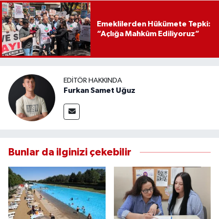
Emeklilerden Hükümete Tepki:
“Açlığa Mahkûm Ediliyoruz”
EDITÖR HAKKINDA
Furkan Samet Uğuz
Bunlar da ilginizi çekebilir