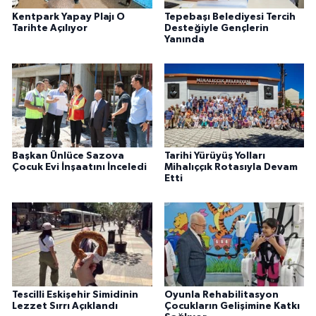
Kentpark Yapay Plajı O
Tepebaşı Belediyesi Tercih
Tarihte Açılıyor
Desteğiyle Gençlerin
Yanında
Başkan Ünlüce Sazova
Tarihi Yürüyüş Yolları
Çocuk Evi İnşaatını İnceledi
Mihalıççık Rotasıyla Devam
Etti
Tescilli Eskişehir Simidinin
Oyunla Rehabilitasyon
Lezzet Sırrı Açıklandı
Çocukların Gelişimine Katkı