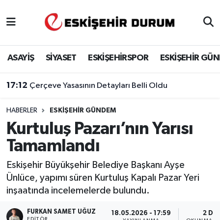
Eskişehir Nöbetçi Eczaneler
ASAYİŞ
SİYASET
ESKİŞEHİRSPOR
ESKİŞEHİR GÜ
Eskişehir Hava Durumu
17:12
Çerçeve Yasasının Detayları Belli Oldu
Eskişehir Namaz Vakitleri
HABERLER
ESKIŞEHIR GÜNDEM
Eskişehir Trafik Yoğunluk Haritası
Kurtuluş Pazarı’nın Yarısı
Süper Lig Puan Durumu ve Fikstür
Tamamlandı
Tüm Manşetler
Eskişehir Büyükşehir Belediye Başkanı Ayşe
Ünlüce, yapımı süren Kurtuluş Kapalı Pazar Yeri
Son Dakika Haberleri
inşaatında incelemelerde bulundu.
Haber Arşivi
FURKAN SAMET UĞUZ
18.05.2026 - 17:59
2 DK
EDITÖR