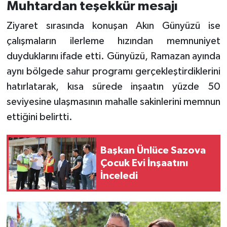
Muhtardan teşekkür mesajı
Ziyaret sırasında konuşan Akın Günyüzü ise
çalışmaların ilerleme hızından memnuniyet
duyduklarını ifade etti. Günyüzü, Ramazan ayında
aynı bölgede sahur programı gerçekleştirdiklerini
hatırlatarak, kısa sürede inşaatın yüzde 50
seviyesine ulaşmasının mahalle sakinlerini memnun
ettiğini belirtti.
Başkan Ünlüce Sazova
Çocuk Evi İnşaatını
İnceledi