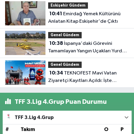
Eskişehir Gündem
10:41
Emirdağ Yemek Kültürünü
Anlatan Kitap Eskişehir'de Çıktı
Genel Gündem
10:38
İspanya'daki Görevini
Tamamlayan Yangın Uçakları Yurda
Döndü
Genel Gündem
10:34
TEKNOFEST Mavi Vatan
Ziyaretçi Kayıtları Açıldı: İşte
Detaylar
TFF 3.Lig 4.Grup Puan Durumu
TFF 3.Lig 4.Grup
#
Takım
O
P