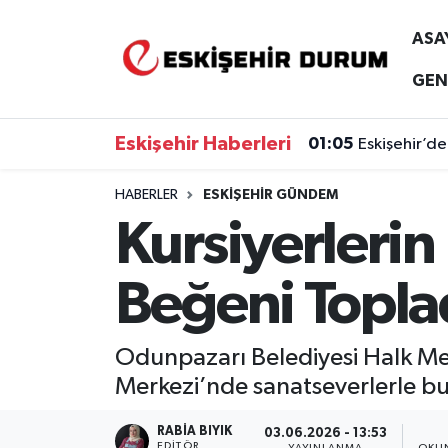
ASA
Eskişehir Nöbetçi Eczaneler
GEN
Eskişehir Hava Durumu
Eskişehir Haberleri
01:05
Eskişehir’de
Eskişehir Namaz Vakitleri
HABERLER
ESKIŞEHIR GÜNDEM
Kursiyerlerin
Eskişehir Trafik Yoğunluk Haritası
Süper Lig Puan Durumu ve Fikstür
Beğeni Topla
Tüm Manşetler
Odunpazarı Belediyesi Halk Merk
Son Dakika Haberleri
Merkezi’nde sanatseverlerle bu
Haber Arşivi
RABIA BIYIK
03.06.2026 - 13:53
EDITÖR