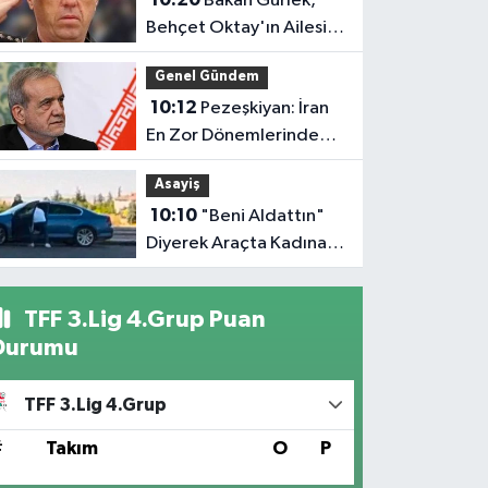
Bakan Gürlek,
Behçet Oktay'ın Ailesini
Kabul Edecek
Genel Gündem
10:12
Pezeşkiyan: İran
En Zor Dönemlerinden
Birini Yaşıyor
Asayiş
10:10
"Beni Aldattın"
Diyerek Araçta Kadına
Saldırdı
TFF 3.Lig 4.Grup Puan
Durumu
TFF 3.Lig 4.Grup
#
Takım
O
P