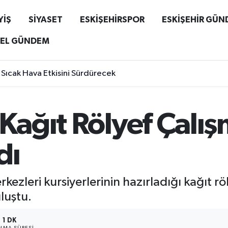
YİŞ
SİYASET
ESKİŞEHİRSPOR
ESKİŞEHİR GÜ
EL GÜNDEM
 Sıcak Hava Etkisini Sürdürecek
 Kağıt Rölyef Çalı
dı
ezleri kursiyerlerinin hazırladığı kağıt r
luştu.
1 DK