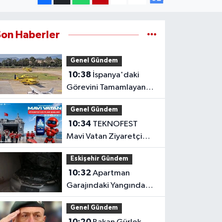
Son Haberler
Genel Gündem
10:38
İspanya'daki
Görevini Tamamlayan
Yangın Uçakları Yurda
Genel Gündem
Döndü
10:34
TEKNOFEST
Mavi Vatan Ziyaretçi
Kayıtları Açıldı: İşte
Eskişehir Gündem
Detaylar
10:32
Apartman
Garajındaki Yangında
Otomobil Küle Döndü
Genel Gündem
10:20