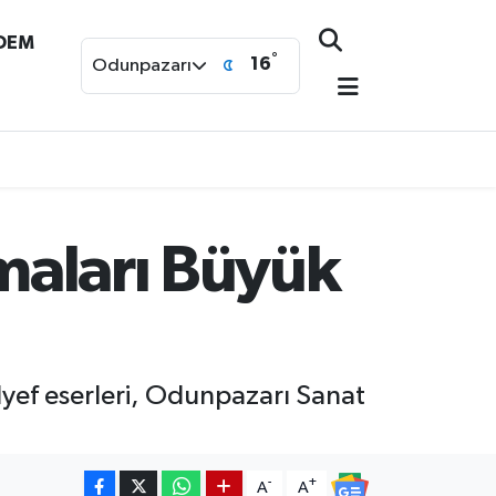
NDEM
°
16
Odunpazarı
şmaları Büyük
ölyef eserleri, Odunpazarı Sanat
-
+
A
A