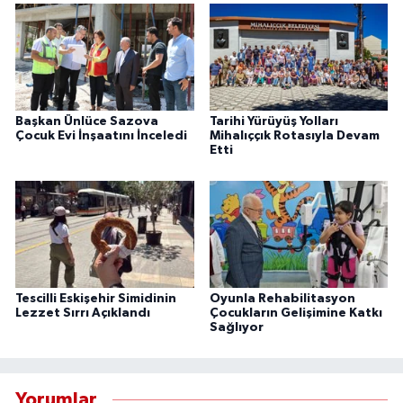
Başkan Ünlüce Sazova
Tarihi Yürüyüş Yolları
Çocuk Evi İnşaatını İnceledi
Mihalıççık Rotasıyla Devam
Etti
Tescilli Eskişehir Simidinin
Oyunla Rehabilitasyon
Lezzet Sırrı Açıklandı
Çocukların Gelişimine Katkı
Sağlıyor
Yorumlar