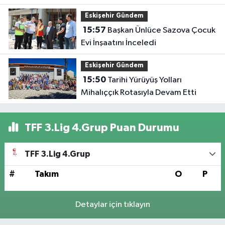
Eskişehir Gündem
15:57
Başkan Ünlüce Sazova Çocuk
Evi İnşaatını İnceledi
Eskişehir Gündem
15:50
Tarihi Yürüyüş Yolları
Mihalıççık Rotasıyla Devam Etti
TFF 3.Lig 4.Grup Puan Durumu
TFF 3.Lig 4.Grup
#
Takım
O
P
Detaylar için tıklayın