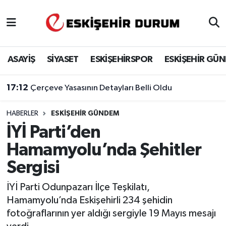
Eskişehir Nöbetçi Eczaneler
ASAYİŞ
SİYASET
ESKİŞEHİRSPOR
ESKİŞEHİR GÜ
Eskişehir Hava Durumu
16:34
'Terörsüz Türkiye' Teklifi TBMM Başkanlığına Sunuldu
Eskişehir Namaz Vakitleri
HABERLER
ESKIŞEHIR GÜNDEM
Eskişehir Trafik Yoğunluk Haritası
İYİ Parti’den
Süper Lig Puan Durumu ve Fikstür
Hamamyolu’nda Şehitler
Sergisi
Tüm Manşetler
İYİ Parti Odunpazarı İlçe Teşkilatı,
Son Dakika Haberleri
Hamamyolu’nda Eskişehirli 234 şehidin
fotoğraflarının yer aldığı sergiyle 19 Mayıs mesajı
Haber Arşivi