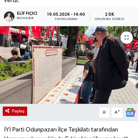
verdi.
ELIF FIÇICI
19.05.2026 - 14:40
2 DK
MUHABIR
YAYINLANMA
OKUNMA SÜRESI
Paylaş
-
+
A
A
İYİ Parti Odunpazarı İlçe Teşkilatı tarafından