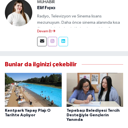
MUHABIR
Elif Fıçıcı
Radyo, Televizyon ve Sinema lisans
mezunuyum. Daha önce sinema alanında kısa
film projelerinde aktif olarak yer aldım. Şu an
Devam Et
Eskişehir Durum Haber'de muhabir olarak
görev yapıyor, gündemi sahadan takip ederek
doğru ve tarafsız haberler üretiyorum.
Bunlar da ilginizi çekebilir
Kentpark Yapay Plajı O
Tepebaşı Belediyesi Tercih
Tarihte Açılıyor
Desteğiyle Gençlerin
Yanında