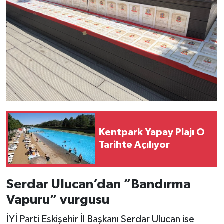
Kentpark Yapay Plajı O
Tarihte Açılıyor
Serdar Ulucan’dan “Bandırma
Vapuru” vurgusu
İYİ Parti Eskişehir İl Başkanı Serdar Ulucan ise