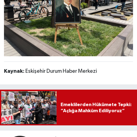
Kaynak:
Eskişehir Durum Haber Merkezi
Emeklilerden Hükümete Tepki:
“Açlığa Mahkûm Ediliyoruz”