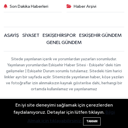
Son Dakika Haberleri
Haber Arşivi
ASAYİŞ
SİYASET
ESKİŞEHİRSPOR
ESKİŞEHİR GÜNDEM
GENEL GÜNDEM
Sitede yayınlanan içerik ve yorumlardan yazarları sorumludur.
Yayınlanan yorumlardan Eskişehir Haber Sitesi - Eskişehir'deki tüm
gelişmeler | Eskişehir Durum sorumlu tutulamaz. Sitedeki tüm harici
linkler ayrı bir sayfada açılır. Sitemizde yayınlanan haber, köşe yazıları
ve fotoğraflar izin alınmaksızın kaynak gösterilse dahi, herhangi bir
ortamda kullanılamaz ve yayınlanamaz
En iyi site deneyimi sağlamak için çerezlerden
Gizlilik Sözleşmesi
Hakkımızda
Haber Yazılımı:
TE
İletişim
Topluluk Kuralları
faydalanıyoruz. Detaylar için lütfen tıklayın.
Bilgi
Bilişim
| Copyright ©
Yayın İlkeleri
2026
Almak için tıklayabilirsiniz.
TAMAM