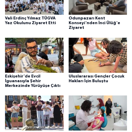
Vali Erdinç Yılmaz TÜGVA
Odunpazarı Kent
Yaz Okulunu Ziyaret Etti
Konseyi'nden İnci Ülüğ'e
Ziyaret
Eskişehir'de Evcil
Uluslararası Gençler Çocuk
İguanasıyla Şehir
Hakları İçin Buluştu
Merkezinde Yürüyüşe Çıktı