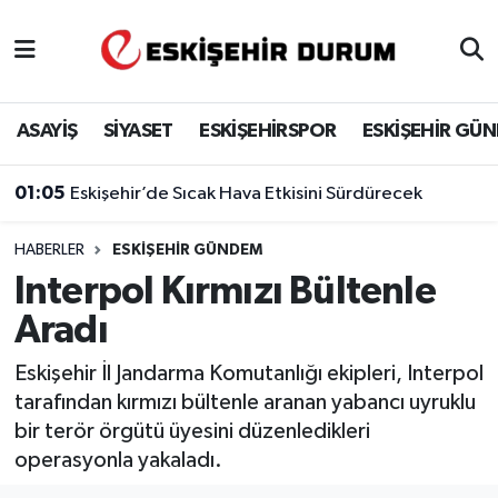
Eskişehir Nöbetçi Eczaneler
ASAYİŞ
SİYASET
ESKİŞEHİRSPOR
ESKİŞEHİR GÜ
Eskişehir Hava Durumu
01:05
Eskişehir’de Sıcak Hava Etkisini Sürdürecek
Eskişehir Namaz Vakitleri
HABERLER
ESKIŞEHIR GÜNDEM
Eskişehir Trafik Yoğunluk Haritası
Interpol Kırmızı Bültenle
Süper Lig Puan Durumu ve Fikstür
Aradı
Tüm Manşetler
Eskişehir İl Jandarma Komutanlığı ekipleri, Interpol
tarafından kırmızı bültenle aranan yabancı uyruklu
Son Dakika Haberleri
bir terör örgütü üyesini düzenledikleri
operasyonla yakaladı.
Haber Arşivi