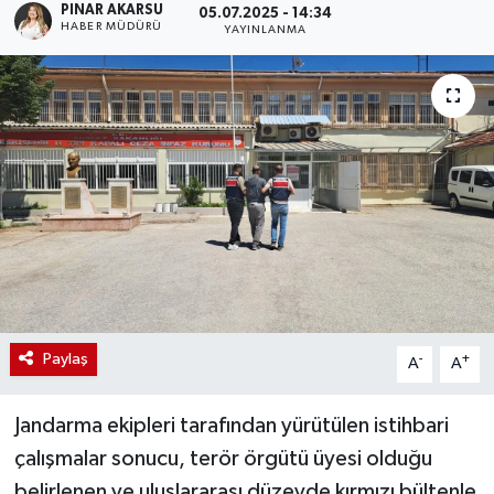
PINAR AKARSU
05.07.2025 - 14:34
HABER MÜDÜRÜ
YAYINLANMA
Paylaş
-
+
A
A
Jandarma ekipleri tarafından yürütülen istihbari
çalışmalar sonucu, terör örgütü üyesi olduğu
belirlenen ve uluslararası düzeyde kırmızı bültenle