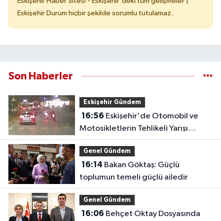
Eskişehir Haber Sitesi - Eskişehir'deki tüm gelişmeler |
Eskişehir Durum hiçbir şekilde sorumlu tutulamaz.
Son Haberler
Eskişehir Gündem
16:56
Eskişehir'de Otomobil ve
Motosikletlerin Tehlikeli Yarışı
Kamerada
Genel Gündem
16:14
Bakan Göktaş: Güçlü
toplumun temeli güçlü ailedir
Genel Gündem
16:06
Behçet Oktay Dosyasında