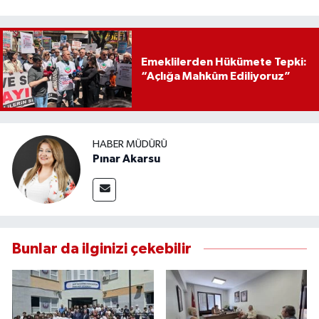
Emeklilerden Hükümete Tepki:
“Açlığa Mahkûm Ediliyoruz”
HABER MÜDÜRÜ
Pınar Akarsu
Bunlar da ilginizi çekebilir