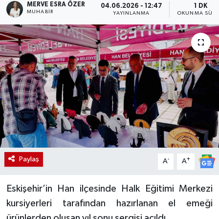
MERVE ESRA ÖZER
04.06.2026 - 12:47
1 DK
MUHABIR
YAYINLANMA
OKUNMA SÜRE
Paylaş
-
+
A
A
Eskişehir’in Han ilçesinde Halk Eğitimi Merkezi
kursiyerleri tarafından hazırlanan el emeği
ürünlerden oluşan yıl sonu sergisi açıldı.