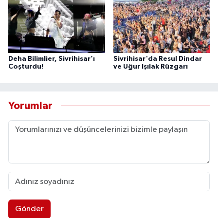
Deha Bilimlier, Sivrihisar’ı
Sivrihisar'da Resul Dindar
Coşturdu!
ve Uğur Işılak Rüzgarı
Yorumlar
Gönder