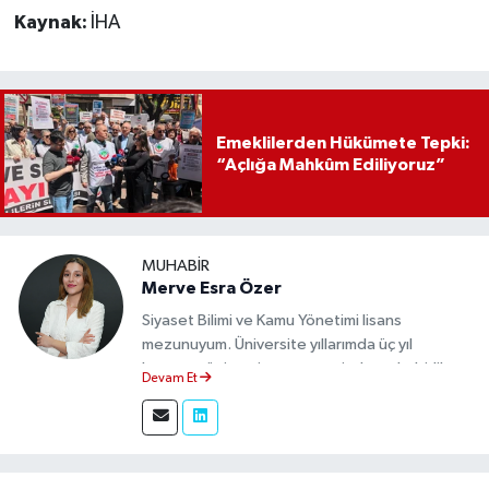
Kaynak:
İHA
Emeklilerden Hükümete Tepki:
“Açlığa Mahkûm Ediliyoruz”
MUHABIR
Merve Esra Özer
Siyaset Bilimi ve Kamu Yönetimi lisans
mezunuyum. Üniversite yıllarımda üç yıl
boyunca üniversite gazetesinde muhabirlik
Devam Et
yaptım. Edindiğim tecrübeyle, Eskişehir Durum
Haber'de sahadan doğru ve tarafsız bilgi
aktarımı sağlamaktayım.