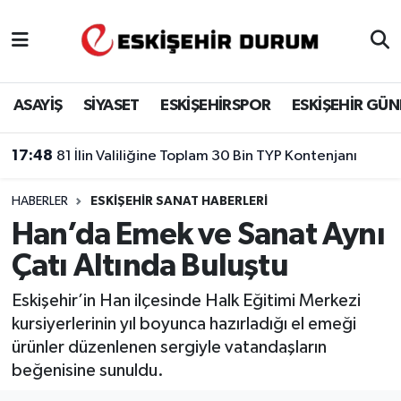
Eskişehir Nöbetçi Eczaneler
ASAYİŞ
SİYASET
ESKİŞEHİRSPOR
ESKİŞEHİR GÜ
Eskişehir Hava Durumu
17:48
81 İlin Valiliğine Toplam 30 Bin TYP Kontenjanı
Eskişehir Namaz Vakitleri
HABERLER
ESKIŞEHIR SANAT HABERLERI
Eskişehir Trafik Yoğunluk Haritası
Han’da Emek ve Sanat Aynı
Süper Lig Puan Durumu ve Fikstür
Çatı Altında Buluştu
Tüm Manşetler
Eskişehir’in Han ilçesinde Halk Eğitimi Merkezi
kursiyerlerinin yıl boyunca hazırladığı el emeği
Son Dakika Haberleri
ürünler düzenlenen sergiyle vatandaşların
beğenisine sunuldu.
Haber Arşivi