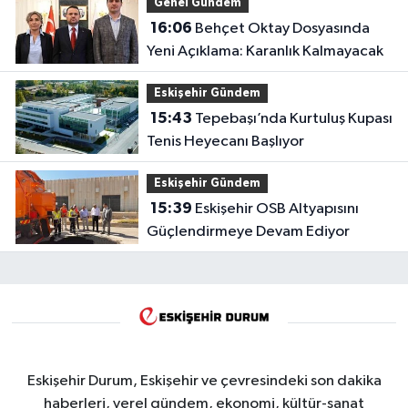
Genel Gündem
16:06
Behçet Oktay Dosyasında
Yeni Açıklama: Karanlık Kalmayacak
Eskişehir Gündem
15:43
Tepebaşı’nda Kurtuluş Kupası
Tenis Heyecanı Başlıyor
Eskişehir Gündem
15:39
Eskişehir OSB Altyapısını
Güçlendirmeye Devam Ediyor
Eskişehir Durum, Eskişehir ve çevresindeki son dakika
haberleri, yerel gündem, ekonomi, kültür-sanat