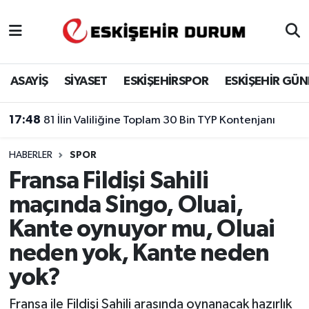
Eskişehir Nöbetçi Eczaneler
ASAYİŞ
SİYASET
ESKİŞEHİRSPOR
ESKİŞEHİR GÜ
Eskişehir Hava Durumu
17:48
81 İlin Valiliğine Toplam 30 Bin TYP Kontenjanı
Eskişehir Namaz Vakitleri
HABERLER
SPOR
Eskişehir Trafik Yoğunluk Haritası
Fransa Fildişi Sahili
Süper Lig Puan Durumu ve Fikstür
maçında Singo, Oluai,
Kante oynuyor mu, Oluai
Tüm Manşetler
neden yok, Kante neden
Son Dakika Haberleri
yok?
Haber Arşivi
Fransa ile Fildişi Sahili arasında oynanacak hazırlık