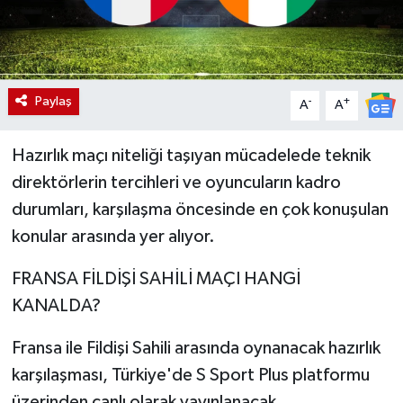
Paylaş
-
+
A
A
Hazırlık maçı niteliği taşıyan mücadelede teknik
direktörlerin tercihleri ve oyuncuların kadro
durumları, karşılaşma öncesinde en çok konuşulan
konular arasında yer alıyor.
FRANSA FİLDİŞİ SAHİLİ MAÇI HANGİ
KANALDA?
Fransa ile Fildişi Sahili arasında oynanacak hazırlık
karşılaşması, Türkiye'de S Sport Plus platformu
üzerinden canlı olarak yayınlanacak.