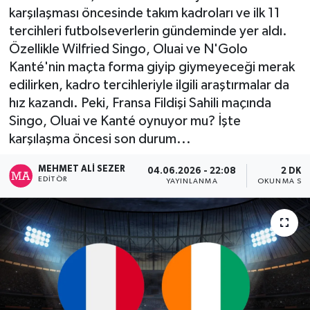
karşılaşması öncesinde takım kadroları ve ilk 11
tercihleri futbolseverlerin gündeminde yer aldı.
Özellikle Wilfried Singo, Oluai ve N'Golo
Kanté'nin maçta forma giyip giymeyeceği merak
edilirken, kadro tercihleriyle ilgili araştırmalar da
hız kazandı. Peki, Fransa Fildişi Sahili maçında
Singo, Oluai ve Kanté oynuyor mu? İşte
karşılaşma öncesi son durum...
MEHMET ALI SEZER
04.06.2026 - 22:08
2 DK
EDITÖR
YAYINLANMA
OKUNMA SÜR