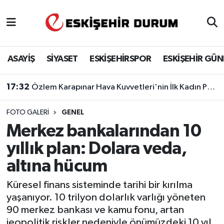
Eskişehir Nöbetçi Eczaneler
ASAYİŞ
SİYASET
ESKİŞEHİRSPOR
ESKİŞEHİR GÜ
Eskişehir Hava Durumu
17:32
Özlem Karapınar Hava Kuvvetleri'nin İlk Kadın Paşası Oldu
Eskişehir Namaz Vakitleri
FOTO GALERI
GENEL
Eskişehir Trafik Yoğunluk Haritası
Merkez bankalarından 10
Süper Lig Puan Durumu ve Fikstür
yıllık plan: Dolara veda,
altına hücum
Tüm Manşetler
Küresel finans sisteminde tarihi bir kırılma
Son Dakika Haberleri
yaşanıyor. 10 trilyon dolarlık varlığı yöneten
90 merkez bankası ve kamu fonu, artan
Haber Arşivi
jeopolitik riskler nedeniyle önümüzdeki 10 yıl