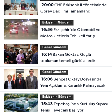
20:00
CHP Eskişehir İl Yönetiminde
Görev Dağılımı Tamamlandı
Eskişehir Gündem
16:56
Eskişehir'de Otomobil ve
Motosikletlerin Tehlikeli Yarışı
Kamerada
Genel Gündem
16:14
Bakan Göktaş: Güçlü
toplumun temeli güçlü ailedir
Genel Gündem
16:06
Behçet Oktay Dosyasında
Yeni Açıklama: Karanlık Kalmayacak
Eskişehir Gündem
15:43
Tepebaşı’nda Kurtuluş Kupası
Tenis Heyecanı Başlıyor