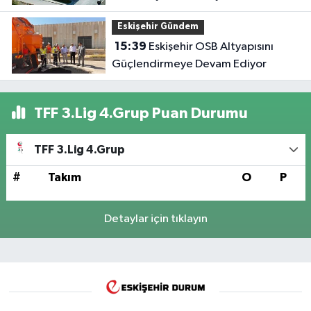
Eskişehir Gündem
15:39
Eskişehir OSB Altyapısını
Güçlendirmeye Devam Ediyor
TFF 3.Lig 4.Grup Puan Durumu
TFF 3.Lig 4.Grup
#
Takım
O
P
Detaylar için tıklayın