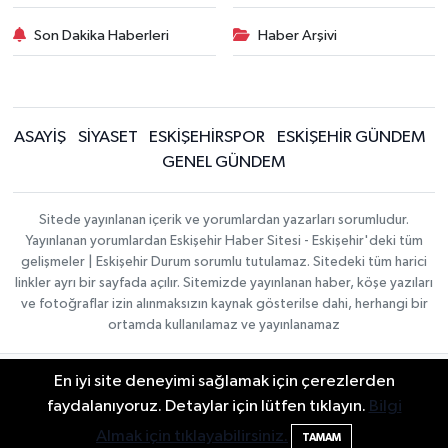
Son Dakika Haberleri
Haber Arşivi
ASAYİŞ
SİYASET
ESKİŞEHİRSPOR
ESKİŞEHİR GÜNDEM
GENEL GÜNDEM
Sitede yayınlanan içerik ve yorumlardan yazarları sorumludur.
Yayınlanan yorumlardan Eskişehir Haber Sitesi - Eskişehir'deki tüm
gelişmeler | Eskişehir Durum sorumlu tutulamaz. Sitedeki tüm harici
linkler ayrı bir sayfada açılır. Sitemizde yayınlanan haber, köşe yazıları
ve fotoğraflar izin alınmaksızın kaynak gösterilse dahi, herhangi bir
ortamda kullanılamaz ve yayınlanamaz
En iyi site deneyimi sağlamak için çerezlerden
Gizlilik Sözleşmesi
Hakkımızda
Haber Yazılımı:
TE
İletişim
Topluluk Kuralları
faydalanıyoruz. Detaylar için lütfen tıklayın.
Bilgi
Bilişim
| Copyright ©
Yayın İlkeleri
2026
Almak için tıklayabilirsiniz.
TAMAM