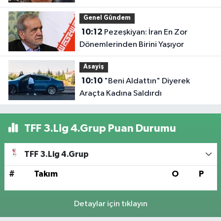
Genel Gündem
10:12
Pezeşkiyan: İran En Zor
Dönemlerinden Birini Yaşıyor
Asayiş
10:10
"Beni Aldattın" Diyerek
Araçta Kadına Saldırdı
TFF 3.Lig 4.Grup Puan Durumu
TFF 3.Lig 4.Grup
#
Takım
O
P
Detaylar için tıklayın