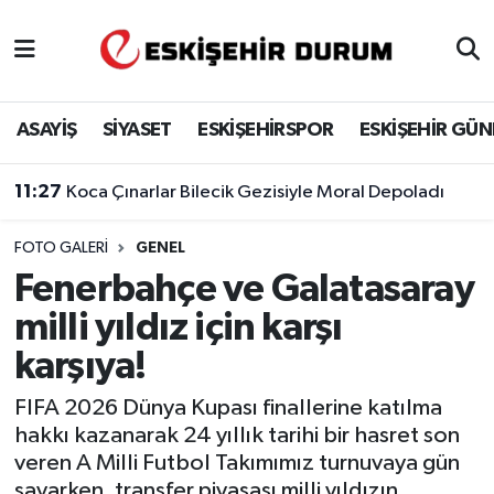
Eskişehir Nöbetçi Eczaneler
ASAYİŞ
SİYASET
ESKİŞEHİRSPOR
ESKİŞEHİR GÜ
Eskişehir Hava Durumu
11:27
Koca Çınarlar Bilecik Gezisiyle Moral Depoladı
Eskişehir Namaz Vakitleri
FOTO GALERI
GENEL
Eskişehir Trafik Yoğunluk Haritası
Fenerbahçe ve Galatasaray
Süper Lig Puan Durumu ve Fikstür
milli yıldız için karşı
karşıya!
Tüm Manşetler
FIFA 2026 Dünya Kupası finallerine katılma
Son Dakika Haberleri
hakkı kazanarak 24 yıllık tarihi bir hasret son
veren A Milli Futbol Takımımız turnuvaya gün
Haber Arşivi
sayarken, transfer piyasası milli yıldızın