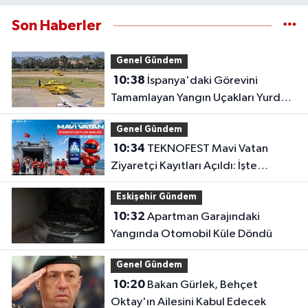
Son Haberler
Genel Gündem
10:38
İspanya'daki Görevini
Tamamlayan Yangın Uçakları Yurda
Döndü
Genel Gündem
10:34
TEKNOFEST Mavi Vatan
Ziyaretçi Kayıtları Açıldı: İşte
Detaylar
Eskişehir Gündem
10:32
Apartman Garajındaki
Yangında Otomobil Küle Döndü
Genel Gündem
10:20
Bakan Gürlek, Behçet
Oktay'ın Ailesini Kabul Edecek