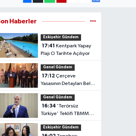
Son Haberler
Eskişehir Gündem
17:41
Kentpark Yapay
Plajı O Tarihte Açılıyor
Genel Gündem
17:12
Çerçeve
Yasasının Detayları Belli
Oldu
Genel Gündem
16:34
'Terörsüz
Türkiye' Teklifi TBMM
Başkanlığına Sunuldu
Eskişehir Gündem
16:02