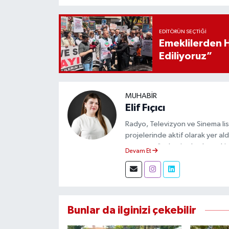
EDITÖRÜN SEÇTIĞI
Emeklilerden 
Ediliyoruz”
MUHABIR
Elif Fıçıcı
Radyo, Televizyon ve Sinema li
projelerinde aktif olarak yer a
yapıyor, gündemi sahadan takip
Devam Et
Bunlar da ilginizi çekebilir