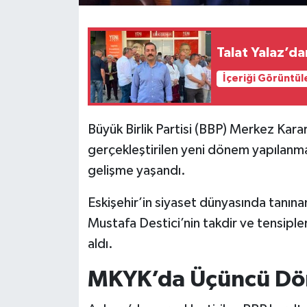
Talat Yalaz’dan
İçeriği Görüntül
Büyük Birlik Partisi (BBP) Merkez Kar
gerçekleştirilen yeni dönem yapılanmas
gelişme yaşandı.
Eskişehir’in siyaset dünyasında tanın
Mustafa Destici’nin takdir ve tensiple
aldı.
MKYK’da Üçüncü Dön