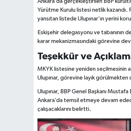
Ankara’da gerçekleştirilen BBP kurult
Yürütme Kurulu listesi netlik kazandı.
yansıtan listede Ulupınar’ın yerini kor
Eskişehir delegasyonu ve tabanının des
karar mekanizmasındaki görevine de
Teşekkür ve Açıklam
MKYK listesine yeniden seçilmesinin 
Ulupınar, görevine layık görülmekten
Ulupınar, BBP Genel Başkanı Mustafa D
Ankara’da temsil etmeye devam edece
çalışacaklarını belirtti.