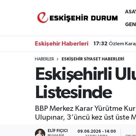
ASA
Eskişehir Nöbetçi Eczaneler
GEN
Eskişehir Hava Durumu
Eskişehir Haberleri
17:32
Özlem Karap
Eskişehir Namaz Vakitleri
HABERLER
ESKIŞEHIR SIYASET HABERLERI
Eskişehirli 
Eskişehir Trafik Yoğunluk Haritası
Süper Lig Puan Durumu ve Fikstür
Listesinde
Tüm Manşetler
BBP Merkez Karar Yürütme Kuru
Son Dakika Haberleri
Ulupınar, 3’üncü kez üst üste M
Haber Arşivi
ELIF FIÇICI
09.06.2026 - 14:00
MUHABIR