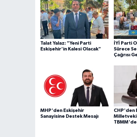
Talat Yalaz: "Yeni Parti
İYİ Parti
Eskişehir'in Kalesi Olacak"
Sürece Se
Çağrısı Ge
MHP'den Eskişehir
CHP'den E
Sanayisine Destek Mesajı
Milletveki
TBMM'de 