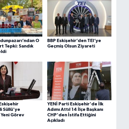
 Odunpazarı’ndan O
BBP Eskişehir’den TEI’ye
rt Tepki: Sandık
Geçmiş Olsun Ziyareti
ldi
skişehir
YENİ Parti Eskişehir'de İlk
li Süllü'ye
Adımı Attı! 14 İlçe Başkanı
Yeni Görev
CHP'den İstifa Ettiğini
Açıkladı