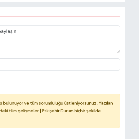
ş bulunuyor ve tüm sorumluluğu üstleniyorsunuz. Yazılan
deki tüm gelişmeler | Eskişehir Durum hiçbir şekilde