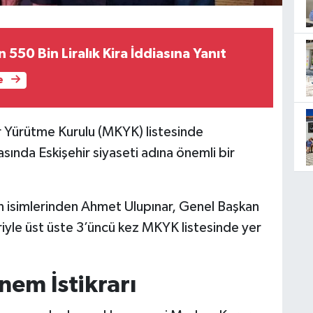
 550 Bin Liralık Kira İddiasına Yanıt
e
ar Yürütme Kurulu (MKYK) listesinde
ında Eskişehir siyaseti adına önemli bir
an isimlerinden Ahmet Ulupınar, Genel Başkan
riyle üst üste 3’üncü kez MKYK listesinde yer
em İstikrarı