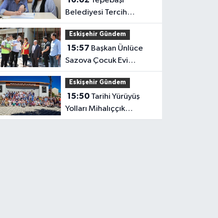
Tepebaşı
Belediyesi Tercih
Desteğiyle Gençlerin
Eskişehir Gündem
Yanında
15:57
Başkan Ünlüce
Sazova Çocuk Evi
İnşaatını İnceledi
Eskişehir Gündem
15:50
Tarihi Yürüyüş
Yolları Mihalıççık
Rotasıyla Devam Etti