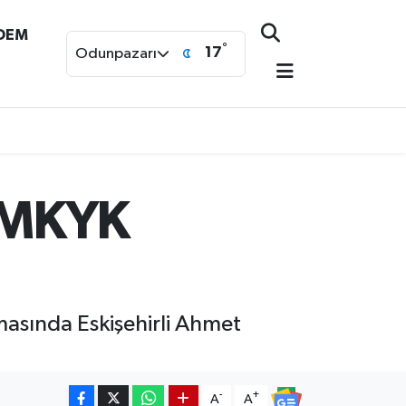
NDEM
°
17
Odunpazarı
P MKYK
asında Eskişehirli Ahmet
-
+
A
A