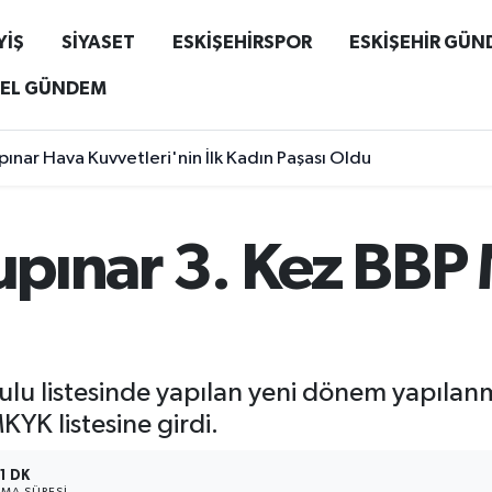
YİŞ
SİYASET
ESKİŞEHİRSPOR
ESKİŞEHİR GÜ
EL GÜNDEM
ınar Hava Kuvvetleri'nin İlk Kadın Paşası Oldu
Ulupınar 3. Kez BB
lu listesinde yapılan yeni dönem yapılanm
KYK listesine girdi.
1 DK