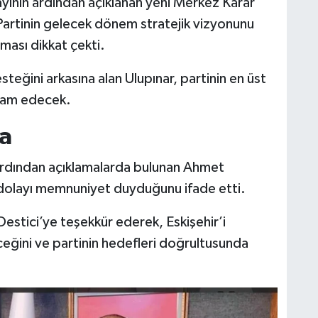
ayının ardından açıklanan yeni Merkez Karar
 Partinin gelecek dönem stratejik vizyonunu
uması dikkat çekti.
teğini arkasına alan Ulupınar, partinin en üst
vam edecek.
a
ardından açıklamalarda bulunan Ahmet
 dolayı memnuniyet duyduğunu ifade etti.
estici’ye teşekkür ederek, Eskişehir’i
ğini ve partinin hedefleri doğrultusunda