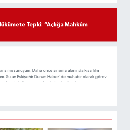
Hükümete Tepki: “Açlığa Mahkûm
sans mezunuyum. Daha önce sinema alanında kısa film
ldım. Şu an Eskişehir Durum Haber'de muhabir olarak görev
 ederek doğru ve tarafsız haberler üretiyorum.