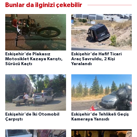
Bunlar da ilginizi çekebilir
Eskişehir'de Plakasız
Eskişehir'de Hafif Ticari
Motosiklet Kazaya Karıştı,
Araç Savruldu, 2 Kişi
Sürücü Kaçtı
Yaralandı
Eskişehir'de İki Otomobil
Eskişehir'de Tehlikeli Geçiş
Çarpıştı
Kameraya Yansıdı