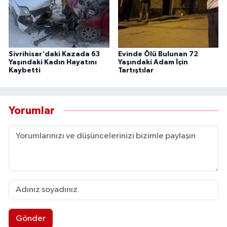
Sivrihisar'daki Kazada 63
Evinde Ölü Bulunan 72
Yaşındaki Kadın Hayatını
Yaşındaki Adam İçin
Kaybetti
Tartıştılar
Yorumlar
Gönder