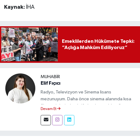
Kaynak:
İHA
Emeklilerden Hükümete Tepki:
“Açlığa Mahkûm Ediliyoruz”
MUHABIR
Elif Fıçıcı
Radyo, Televizyon ve Sinema lisans
mezunuyum. Daha önce sinema alanında kısa
film projelerinde aktif olarak yer aldım. Şu an
Devam Et
Eskişehir Durum Haber'de muhabir olarak
görev yapıyor, gündemi sahadan takip ederek
doğru ve tarafsız haberler üretiyorum.