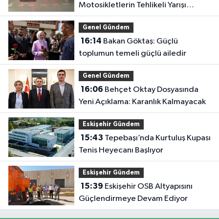
Motosikletlerin Tehlikeli Yarışı
Kamerada
Genel Gündem
16:14
Bakan Göktaş: Güçlü
toplumun temeli güçlü ailedir
Genel Gündem
16:06
Behçet Oktay Dosyasında
Yeni Açıklama: Karanlık Kalmayacak
Eskişehir Gündem
15:43
Tepebaşı’nda Kurtuluş Kupası
Tenis Heyecanı Başlıyor
Eskişehir Gündem
15:39
Eskişehir OSB Altyapısını
Güçlendirmeye Devam Ediyor