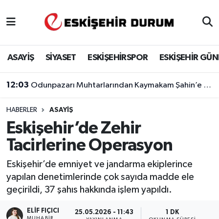
Eskişehir Nöbetçi Eczaneler
ASAYİŞ
SİYASET
ESKİŞEHİRSPOR
ESKİŞEHİR GÜ
Eskişehir Hava Durumu
12:03
Odunpazarı Muhtarlarından Kaymakam Şahin’e Ziyaret
Eskişehir Namaz Vakitleri
HABERLER
ASAYIŞ
Eskişehir Trafik Yoğunluk Haritası
Eskişehir’de Zehir
Süper Lig Puan Durumu ve Fikstür
Tacirlerine Operasyon
Tüm Manşetler
Eskişehir’de emniyet ve jandarma ekiplerince
yapılan denetimlerinde çok sayıda madde ele
Son Dakika Haberleri
geçirildi, 37 şahıs hakkında işlem yapıldı.
Haber Arşivi
ELIF FIÇICI
25.05.2026 - 11:43
1 DK
MUHABIR