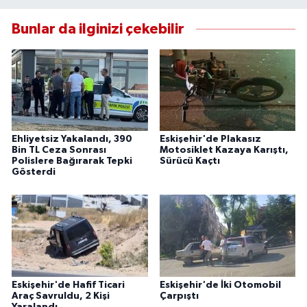
Bunlar da ilginizi çekebilir
Ehliyetsiz Yakalandı, 390
Eskişehir'de Plakasız
Bin TL Ceza Sonrası
Motosiklet Kazaya Karıştı,
Polislere Bağırarak Tepki
Sürücü Kaçtı
Gösterdi
Eskişehir'de Hafif Ticari
Eskişehir'de İki Otomobil
Araç Savruldu, 2 Kişi
Çarpıştı
Yaralandı