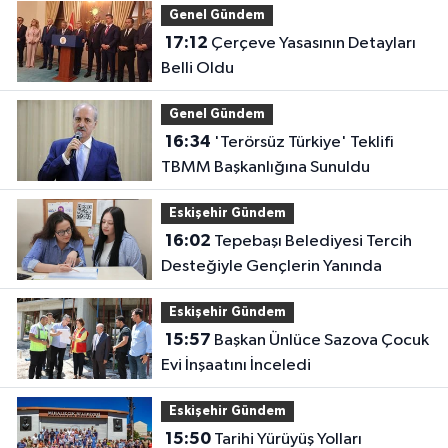
Genel Gündem
17:12
Çerçeve Yasasının Detayları
Belli Oldu
Genel Gündem
16:34
'Terörsüz Türkiye' Teklifi
TBMM Başkanlığına Sunuldu
Eskişehir Gündem
16:02
Tepebaşı Belediyesi Tercih
Desteğiyle Gençlerin Yanında
Eskişehir Gündem
15:57
Başkan Ünlüce Sazova Çocuk
Evi İnşaatını İnceledi
Eskişehir Gündem
15:50
Tarihi Yürüyüş Yolları