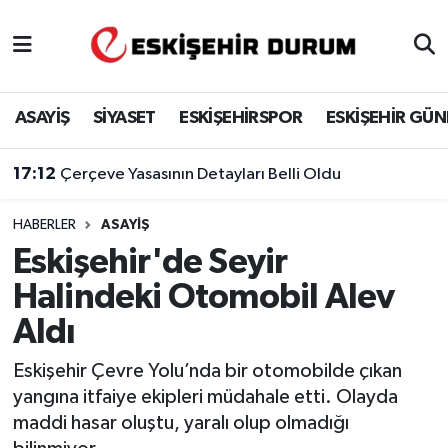
Eskişehir Nöbetçi Eczaneler
ASAYİŞ
SİYASET
ESKİŞEHİRSPOR
ESKİŞEHİR GÜ
Eskişehir Hava Durumu
17:12
Çerçeve Yasasının Detayları Belli Oldu
Eskişehir Namaz Vakitleri
HABERLER
ASAYIŞ
Eskişehir Trafik Yoğunluk Haritası
Eskişehir'de Seyir
Süper Lig Puan Durumu ve Fikstür
Halindeki Otomobil Alev
Aldı
Tüm Manşetler
Eskişehir Çevre Yolu’nda bir otomobilde çıkan
Son Dakika Haberleri
yangına itfaiye ekipleri müdahale etti. Olayda
maddi hasar oluştu, yaralı olup olmadığı
Haber Arşivi