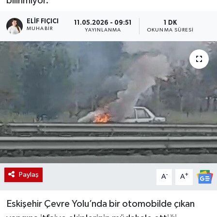
bilinmiyor.
ELIF FIÇICI
11.05.2026 - 09:51
1 DK
MUHABIR
YAYINLANMA
OKUNMA SÜRESI
Paylaş
-
+
A
A
Eskişehir Çevre Yolu’nda bir otomobilde çıkan