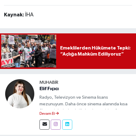
Kaynak:
İHA
Emeklilerden Hükümete Tepki:
“Açlığa Mahkûm Ediliyoruz”
MUHABIR
Elif Fıçıcı
Radyo, Televizyon ve Sinema lisans
mezunuyum. Daha önce sinema alanında kısa
film projelerinde aktif olarak yer aldım. Şu an
Devam Et
Eskişehir Durum Haber'de muhabir olarak
görev yapıyor, gündemi sahadan takip ederek
doğru ve tarafsız haberler üretiyorum.