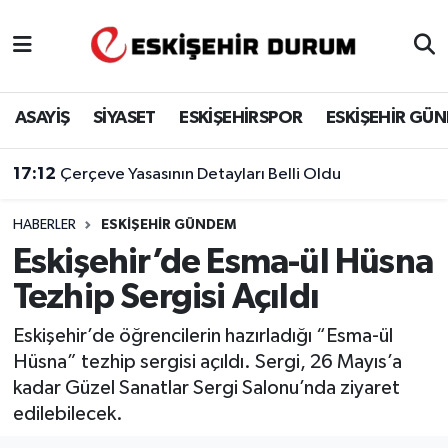
Eskişehir Nöbetçi Eczaneler
ASAYİŞ
SİYASET
ESKİŞEHİRSPOR
ESKİŞEHİR GÜ
Eskişehir Hava Durumu
17:12
Çerçeve Yasasının Detayları Belli Oldu
Eskişehir Namaz Vakitleri
HABERLER
ESKIŞEHIR GÜNDEM
Eskişehir Trafik Yoğunluk Haritası
Eskişehir’de Esma-ül Hüsna
Süper Lig Puan Durumu ve Fikstür
Tezhip Sergisi Açıldı
Tüm Manşetler
Eskişehir’de öğrencilerin hazırladığı “Esma-ül
Hüsna” tezhip sergisi açıldı. Sergi, 26 Mayıs’a
Son Dakika Haberleri
kadar Güzel Sanatlar Sergi Salonu’nda ziyaret
edilebilecek.
Haber Arşivi