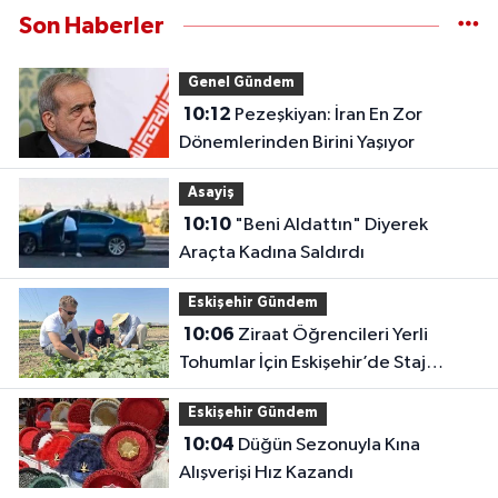
Son Haberler
Genel Gündem
10:12
Pezeşkiyan: İran En Zor
Dönemlerinden Birini Yaşıyor
Asayiş
10:10
"Beni Aldattın" Diyerek
Araçta Kadına Saldırdı
Eskişehir Gündem
10:06
Ziraat Öğrencileri Yerli
Tohumlar İçin Eskişehir’de Staj
Yapıyor
Eskişehir Gündem
10:04
Düğün Sezonuyla Kına
Alışverişi Hız Kazandı