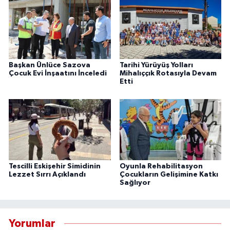
Başkan Ünlüce Sazova
Tarihi Yürüyüş Yolları
Çocuk Evi İnşaatını İnceledi
Mihalıççık Rotasıyla Devam
Etti
Tescilli Eskişehir Simidinin
Oyunla Rehabilitasyon
Lezzet Sırrı Açıklandı
Çocukların Gelişimine Katkı
Sağlıyor
Yorumlar