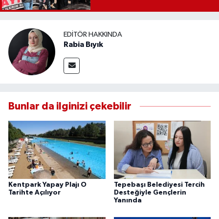
EDITÖR HAKKINDA
Rabia Bıyık
Bunlar da ilginizi çekebilir
Kentpark Yapay Plajı O
Tepebaşı Belediyesi Tercih
Tarihte Açılıyor
Desteğiyle Gençlerin
Yanında