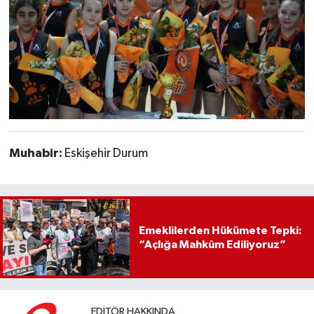
Muhabir:
Eskişehir Durum
Emeklilerden Hükümete Tepki:
“Açlığa Mahkûm Ediliyoruz”
EDITÖR HAKKINDA