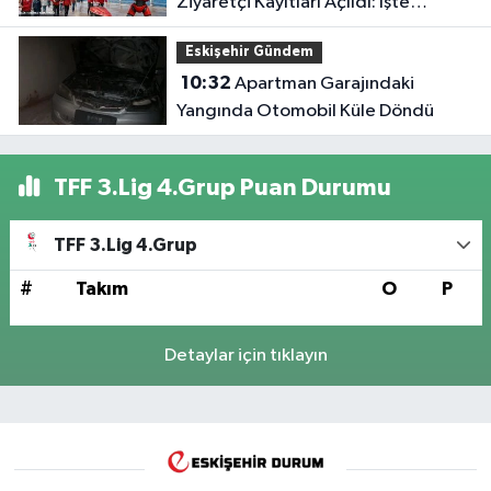
Ziyaretçi Kayıtları Açıldı: İşte
Detaylar
Eskişehir Gündem
10:32
Apartman Garajındaki
Yangında Otomobil Küle Döndü
TFF 3.Lig 4.Grup Puan Durumu
TFF 3.Lig 4.Grup
#
Takım
O
P
Detaylar için tıklayın