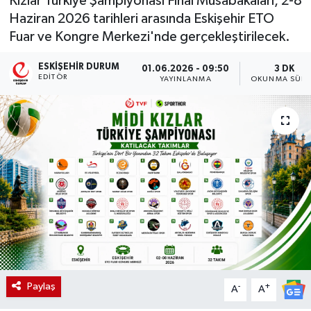
Kızlar Türkiye Şampiyonası Final Müsabakaları, 2-8
Haziran 2026 tarihleri arasında Eskişehir ETO
Fuar ve Kongre Merkezi'nde gerçekleştirilecek.
ESKIŞEHIR DURUM
01.06.2026 - 09:50
3 DK
EDITÖR
YAYINLANMA
OKUNMA SÜRE
Paylaş
-
+
A
A