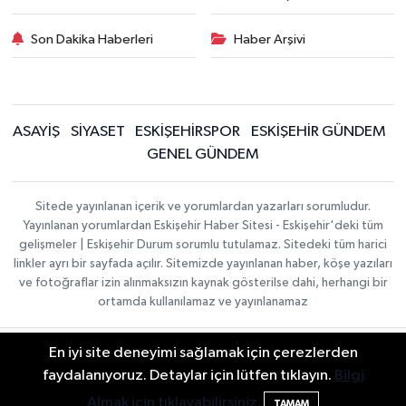
Son Dakika Haberleri
Haber Arşivi
ASAYİŞ
SİYASET
ESKİŞEHİRSPOR
ESKİŞEHİR GÜNDEM
GENEL GÜNDEM
Sitede yayınlanan içerik ve yorumlardan yazarları sorumludur.
Yayınlanan yorumlardan Eskişehir Haber Sitesi - Eskişehir'deki tüm
gelişmeler | Eskişehir Durum sorumlu tutulamaz. Sitedeki tüm harici
linkler ayrı bir sayfada açılır. Sitemizde yayınlanan haber, köşe yazıları
ve fotoğraflar izin alınmaksızın kaynak gösterilse dahi, herhangi bir
ortamda kullanılamaz ve yayınlanamaz
En iyi site deneyimi sağlamak için çerezlerden
Gizlilik Sözleşmesi
Hakkımızda
Haber Yazılımı:
TE
İletişim
Topluluk Kuralları
faydalanıyoruz. Detaylar için lütfen tıklayın.
Bilgi
Bilişim
| Copyright ©
Yayın İlkeleri
2026
Almak için tıklayabilirsiniz.
TAMAM