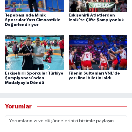
Tepebaşı'nda Minik
Eskişehirli Atletlerden
Sporcular Yazı Cimnastikle
İznik'te Çifte Şampiyonluk
Değerlendiriyor
Eskişehirli Sporcular Türkiye
Filenin Sultanları VNL'de
Şampiyonası'ndan
yarı final biletini aldı
Madalyayla Döndü
Yorumlar