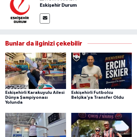
Eskişehir Durum
Bunlar da ilginizi çekebilir
Eskişehirli Karakuyulu Ailesi
Eskişehirli Futbolcu
Dünya Şampiyonası
Belçika’ya Transfer Oldu
Yolunda