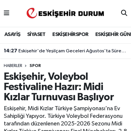
Eskişehir Nöbetçi Eczaneler
ASAYİŞ
SİYASET
ESKİŞEHİRSPOR
ESKİŞEHİR GÜ
Eskişehir Hava Durumu
14:27
Eskişehir'de Yeşilçam Geceleri Ağustos'ta Sürecek
Eskişehir Namaz Vakitleri
HABERLER
SPOR
Eskişehir Trafik Yoğunluk Haritası
Eskişehir, Voleybol
Süper Lig Puan Durumu ve Fikstür
Festivaline Hazır: Midi
Kızlar Turnuvası Başlıyor
Tüm Manşetler
Eskişehir, Midi Kızlar Türkiye Şampiyonası'na Ev
Son Dakika Haberleri
Sahipliği Yapıyor. Türkiye Voleybol Federasyonu
tarafından düzenlenen 2025-2026 Sezonu Midi
Haber Arşivi