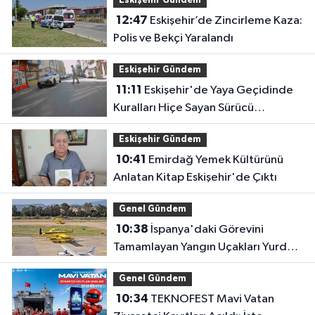
Eskişehir Gündem
12:47
Eskişehir’de Zincirleme Kaza:
Polis ve Bekçi Yaralandı
Eskişehir Gündem
11:11
Eskişehir'de Yaya Geçidinde
Kuralları Hiçe Sayan Sürücü
Kameraya Yansıdı
Eskişehir Gündem
10:41
Emirdağ Yemek Kültürünü
Anlatan Kitap Eskişehir'de Çıktı
Genel Gündem
10:38
İspanya'daki Görevini
Tamamlayan Yangın Uçakları Yurda
Döndü
Genel Gündem
10:34
TEKNOFEST Mavi Vatan