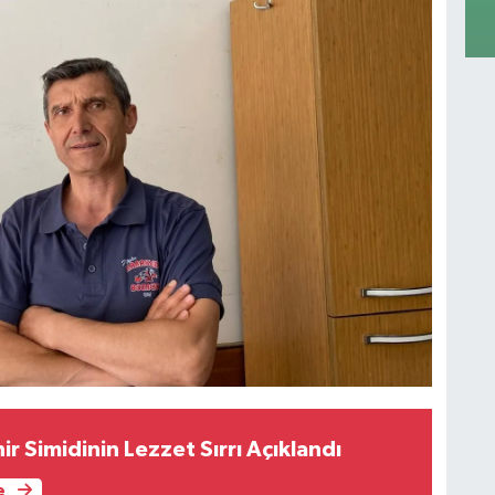
hir Simidinin Lezzet Sırrı Açıklandı
e