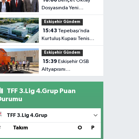
Behçet Oktay
Dosyasında Yeni
Açıklama: Karanlık
Eskişehir Gündem
Kalmayacak
15:43
Tepebaşı’nda
Kurtuluş Kupası Tenis
Heyecanı Başlıyor
Eskişehir Gündem
15:39
Eskişehir OSB
Altyapısını
Güçlendirmeye Devam
Ediyor
TFF 3.Lig 4.Grup Puan
Durumu
TFF 3.Lig 4.Grup
#
Takım
O
P