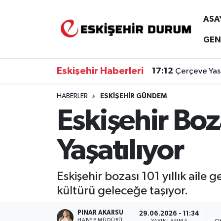
ASA
Eskişehir Nöbetçi Eczaneler
GEN
Eskişehir Hava Durumu
Eskişehir Haberleri
17:12
Çerçeve Yasa
Eskişehir Namaz Vakitleri
HABERLER
ESKIŞEHIR GÜNDEM
Eskişehir Boz
Eskişehir Trafik Yoğunluk Haritası
Süper Lig Puan Durumu ve Fikstür
Yaşatılıyor
Tüm Manşetler
Eskişehir bozası 101 yıllık ail
Son Dakika Haberleri
kültürü geleceğe taşıyor.
Haber Arşivi
PINAR AKARSU
29.06.2026 - 11:34
HABER MÜDÜRÜ