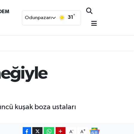
NDEM
°
31
Odunpazarı
neğiyle
düncü kuşak boza ustaları
-
+
A
A