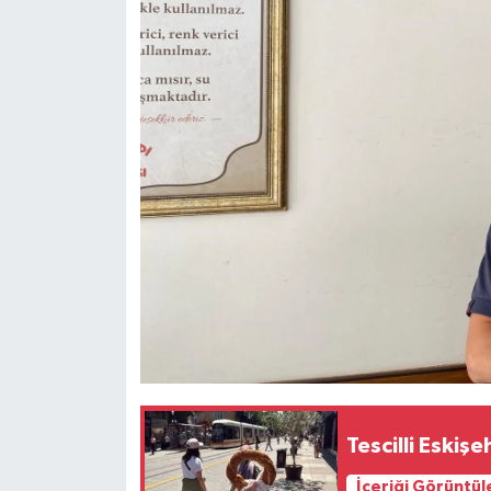
Tescilli Eskişe
İçeriği Görüntül