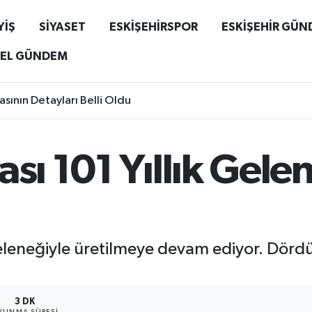
YİŞ
SİYASET
ESKİŞEHİRSPOR
ESKİŞEHİR GÜ
EL GÜNDEM
sının Detayları Belli Oldu
ası 101 Yıllık Gele
e geleneğiyle üretilmeye devam ediyor. Dör
3 DK