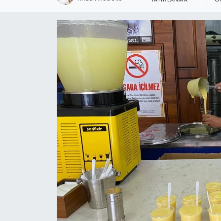
YAYINLANMA
O