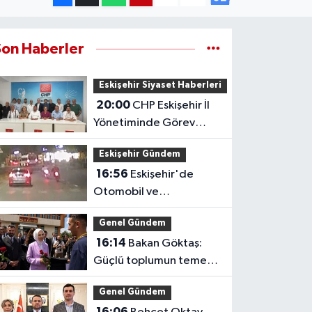
Son Haberler
Eskişehir Siyaset Haberleri
20:00
CHP Eskişehir İl
Yönetiminde Görev
Dağılımı Tamamlandı
Eskişehir Gündem
16:56
Eskişehir'de
Otomobil ve
Motosikletlerin Tehlikeli
Genel Gündem
Yarışı Kamerada
16:14
Bakan Göktaş:
Güçlü toplumun temeli
güçlü ailedir
Genel Gündem
16:06