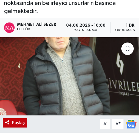
noktasında en belirleyici unsurların başında
gelmektedir.
MEHMET ALI SEZER
04.06.2026 - 10:00
1 DK
EDITÖR
YAYINLANMA
OKUNMA SÜR
Paylaş
-
+
A
A