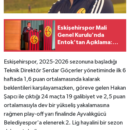
Eskişehirspor Mali
Genel Kurulu'nda
Entok'tan Açıklama:
"Eskişehirspor'da Tek
Hedef Şampiyonluk"
Eskişehirspor
, 2025-2026 sezonuna başladığı
Teknik Direktör Serdar Göçerler
yönetiminde ilk 6
haftada 1,6 puan ortalamasında kalarak
beklentileri karşılayamazken, göreve gelen Hakan
Şapcı
ile çıktığı 24 maçta 19 galibiyet ve 2,5 puan
ortalamasıyla dev bir yükseliş yakalamasına
rağmen play-off yarı finalinde Ayvalıkgücü
Belediyespor
'a elenerek 2. Lig hayalini bir sezon