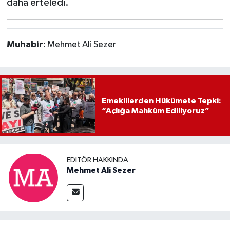
daha erteledi.
Muhabir:
Mehmet Ali Sezer
Emeklilerden Hükümete Tepki:
“Açlığa Mahkûm Ediliyoruz”
EDITÖR HAKKINDA
Mehmet Ali Sezer