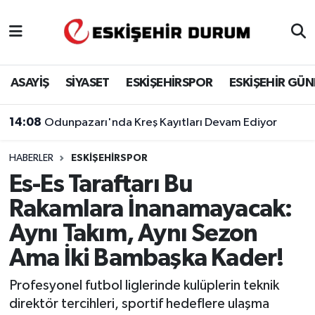
Eskişehir Nöbetçi Eczaneler
ASAYİŞ
SİYASET
ESKİŞEHİRSPOR
ESKİŞEHİR GÜ
Eskişehir Hava Durumu
14:08
Odunpazarı'nda Kreş Kayıtları Devam Ediyor
Eskişehir Namaz Vakitleri
HABERLER
ESKIŞEHIRSPOR
Eskişehir Trafik Yoğunluk Haritası
Es-Es Taraftarı Bu
Süper Lig Puan Durumu ve Fikstür
Rakamlara İnanamayacak:
Aynı Takım, Aynı Sezon
Tüm Manşetler
Ama İki Bambaşka Kader!
Son Dakika Haberleri
Profesyonel futbol liglerinde kulüplerin teknik
direktör tercihleri, sportif hedeflere ulaşma
Haber Arşivi