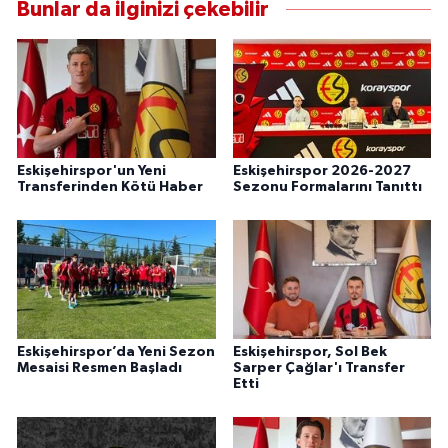
Bunlar da ilginizi çekebilir
Eskişehirspor'un Yeni
Eskişehirspor 2026-2027
Transferinden Kötü Haber
Sezonu Formalarını Tanıttı
Eskişehirspor’da Yeni Sezon
Eskişehirspor, Sol Bek
Mesaisi Resmen Başladı
Sarper Çağlar'ı Transfer
Etti