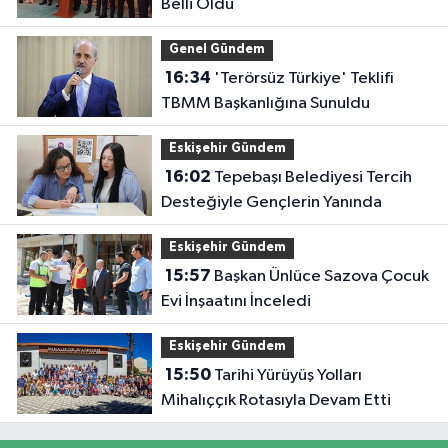
Belli Oldu
Genel Gündem
16:34
'Terörsüz Türkiye' Teklifi
TBMM Başkanlığına Sunuldu
Eskişehir Gündem
16:02
Tepebaşı Belediyesi Tercih
Desteğiyle Gençlerin Yanında
Eskişehir Gündem
15:57
Başkan Ünlüce Sazova Çocuk
Evi İnşaatını İnceledi
Eskişehir Gündem
15:50
Tarihi Yürüyüş Yolları
Mihalıççık Rotasıyla Devam Etti