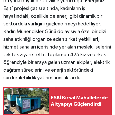
bu yana büyük bir titizlikle yürüttüğü ’Enerjimiz
Eşit’ projesi çatısı altında, kadınların iş
hayatındaki, özellikle de enerji gibi dinamik bir
sektördeki varlığını güçlendirmeyi hedefliyor.
Kadın Mühendisler Günü dolayısıyla özel bir dizi
saha etkinliği organize eden şirket yetkilileri,
hizmet sahaları içerisinde yer alan meslek liselerini
tek tek ziyaret etti. Toplamda 425 kız ve erkek
öğrenciyle bir araya gelen uzman ekipler, elektrik
dağıtım süreçlerini ve enerji sektöründeki
sürdürülebilirlik yatırımlarını aktardı.
ESKİ Kırsal Mahallelerde
Altyapıyı Güçlendirdi