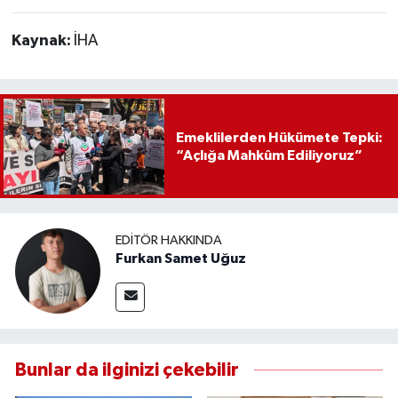
Kaynak:
İHA
Emeklilerden Hükümete Tepki:
“Açlığa Mahkûm Ediliyoruz”
EDITÖR HAKKINDA
Furkan Samet Uğuz
Bunlar da ilginizi çekebilir