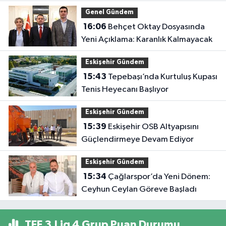
Genel Gündem
16:06
Behçet Oktay Dosyasında
Yeni Açıklama: Karanlık Kalmayacak
Eskişehir Gündem
15:43
Tepebaşı’nda Kurtuluş Kupası
Tenis Heyecanı Başlıyor
Eskişehir Gündem
15:39
Eskişehir OSB Altyapısını
Güçlendirmeye Devam Ediyor
Eskişehir Gündem
15:34
Çağlarspor’da Yeni Dönem:
Ceyhun Ceylan Göreve Başladı
TFF 3.Lig 4.Grup Puan Durumu