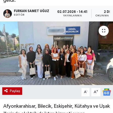
geldi.
FURKAN SAMET UĞUZ
02.07.2026 - 14:41
2 DK
EDITÖR
YAYINLANMA
OKUNMA SÜ
Paylaş
-
+
A
A
Afyonkarahisar, Bilecik, Eskişehir, Kütahya ve Uşak