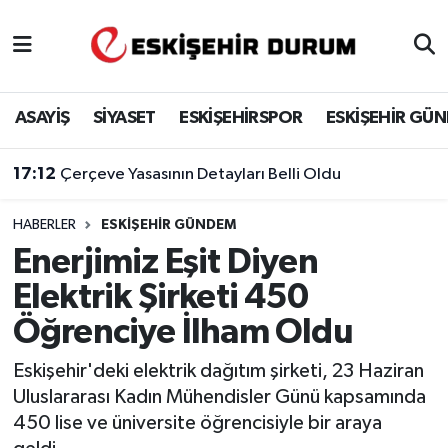
Eskişehir Nöbetçi Eczaneler
ASAYİŞ
SİYASET
ESKİŞEHİRSPOR
ESKİŞEHİR GÜ
Eskişehir Hava Durumu
17:12
Çerçeve Yasasının Detayları Belli Oldu
Eskişehir Namaz Vakitleri
HABERLER
ESKIŞEHIR GÜNDEM
Eskişehir Trafik Yoğunluk Haritası
Enerjimiz Eşit Diyen
Süper Lig Puan Durumu ve Fikstür
Elektrik Şirketi 450
Öğrenciye İlham Oldu
Tüm Manşetler
Eskişehir'deki elektrik dağıtım şirketi, 23 Haziran
Son Dakika Haberleri
Uluslararası Kadın Mühendisler Günü kapsamında
450 lise ve üniversite öğrencisiyle bir araya
Haber Arşivi