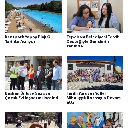
Kentpark Yapay Plajı O
Tepebaşı Belediyesi Tercih
Tarihte Açılıyor
Desteğiyle Gençlerin
Yanında
Başkan Ünlüce Sazova
Tarihi Yürüyüş Yolları
Çocuk Evi İnşaatını İnceledi
Mihalıççık Rotasıyla Devam
Etti