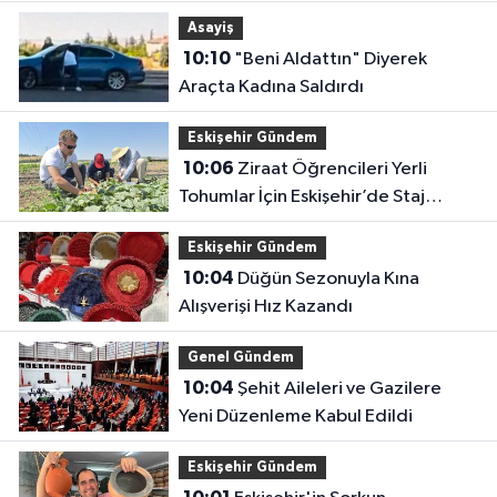
Asayiş
10:10
"Beni Aldattın" Diyerek
Araçta Kadına Saldırdı
Eskişehir Gündem
10:06
Ziraat Öğrencileri Yerli
Tohumlar İçin Eskişehir’de Staj
Yapıyor
Eskişehir Gündem
10:04
Düğün Sezonuyla Kına
Alışverişi Hız Kazandı
Genel Gündem
10:04
Şehit Aileleri ve Gazilere
Yeni Düzenleme Kabul Edildi
Eskişehir Gündem