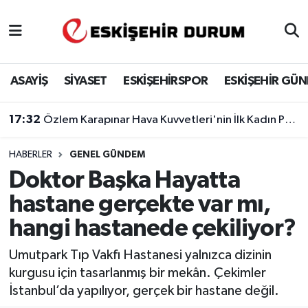
Eskişehir Nöbetçi Eczaneler
ASAYİŞ
SİYASET
ESKİŞEHİRSPOR
ESKİŞEHİR GÜ
Eskişehir Hava Durumu
17:32
Özlem Karapınar Hava Kuvvetleri'nin İlk Kadın Paşası Oldu
Eskişehir Namaz Vakitleri
HABERLER
GENEL GÜNDEM
Eskişehir Trafik Yoğunluk Haritası
Doktor Başka Hayatta
Süper Lig Puan Durumu ve Fikstür
hastane gerçekte var mı,
hangi hastanede çekiliyor?
Tüm Manşetler
Umutpark Tıp Vakfı Hastanesi yalnızca dizinin
Son Dakika Haberleri
kurgusu için tasarlanmış bir mekân. Çekimler
İstanbul’da yapılıyor, gerçek bir hastane değil.
Haber Arşivi