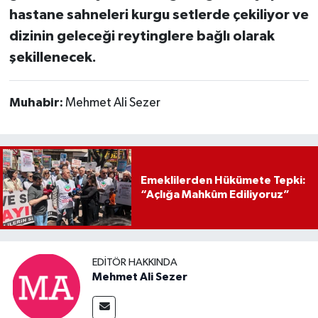
hastane sahneleri kurgu setlerde çekiliyor ve
dizinin geleceği reytinglere bağlı olarak
şekillenecek.
Muhabir:
Mehmet Ali Sezer
Emeklilerden Hükümete Tepki:
“Açlığa Mahkûm Ediliyoruz”
EDITÖR HAKKINDA
Mehmet Ali Sezer