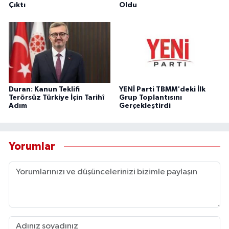
Çıktı
Oldu
Duran: Kanun Teklifi
YENİ Parti TBMM'deki İlk
Terörsüz Türkiye İçin Tarihî
Grup Toplantısını
Adım
Gerçekleştirdi
Yorumlar