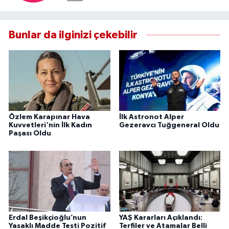
Bunlar da ilginizi çekebilir
Özlem Karapınar Hava
İlk Astronot Alper
Kuvvetleri'nin İlk Kadın
Gezeravcı Tuğgeneral Oldu
Paşası Oldu
Erdal Beşikçioğlu’nun
YAŞ Kararları Açıklandı:
Yasaklı Madde Testi Pozitif
Terfiler ve Atamalar Belli